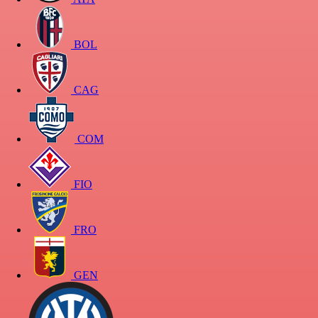
BOL
CAG
COM
FIO
FRO
GEN