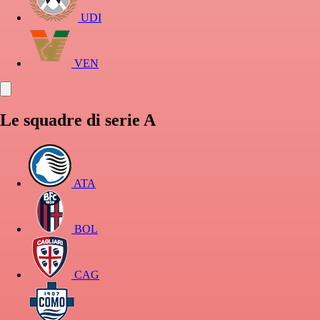
UDI
VEN
Le squadre di serie A
ATA
BOL
CAG