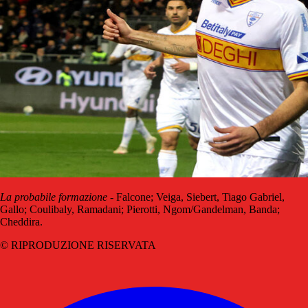
La probabile formazione
- Falcone; Veiga, Siebert, Tiago Gabriel,
Gallo; Coulibaly, Ramadani; Pierotti, Ngom/Gandelman, Banda;
Cheddira.
© RIPRODUZIONE RISERVATA