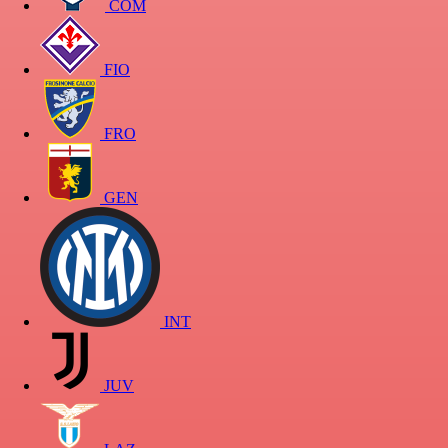
COM
FIO
FRO
GEN
INT
JUV