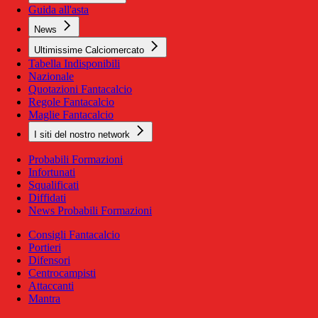
Guida all'asta
News
Ultimissime Calciomercato
Tabella Indisponibili
Nazionale
Quotazioni Fantacalcio
Regole Fantacalcio
Maglie Fantacalcio
I siti del nostro network
Probabili Formazioni
Infortunati
Squalificati
Diffidati
News Probabili Formazioni
Consigli Fantacalcio
Portieri
Difensori
Centrocampisti
Attaccanti
Mantra