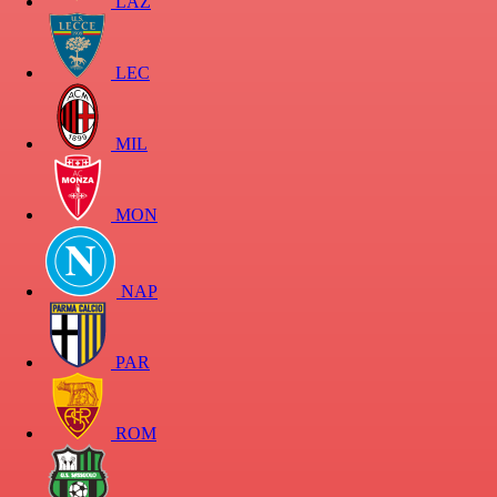
LAZ
LEC
MIL
MON
NAP
PAR
ROM