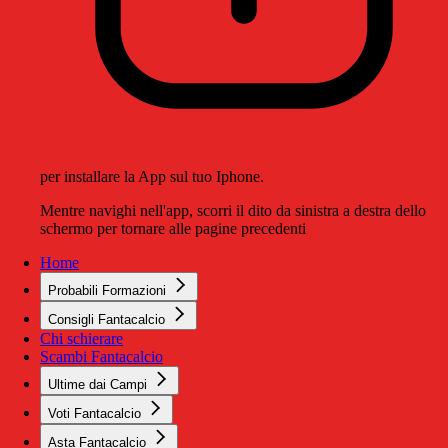
per installare la App sul tuo Iphone.
Mentre navighi nell'app, scorri il dito da sinistra a destra dello
schermo per tornare alle pagine precedenti
Home
Probabili Formazioni
Consigli Fantacalcio
Chi schierare
Scambi Fantacalcio
Ultime dai Campi
Voti Fantacalcio
Asta Fantacalcio