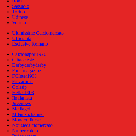
Roma
Sassuolo
Torino
Udinese
Verona
Ultimissime Calciomercato
Ufficialità
Esclusive Romano
Calcionapoli1926
Cittaceleste
Derbyderbyderby
Fantamagazine
FCInter1908
Forzaroma
Golssip
Hellas1903
Ilmilanista
Juvenews
Mediagol
Milanistichannel
Mondoudinese
Notiziecalciomercato
Numericalcio