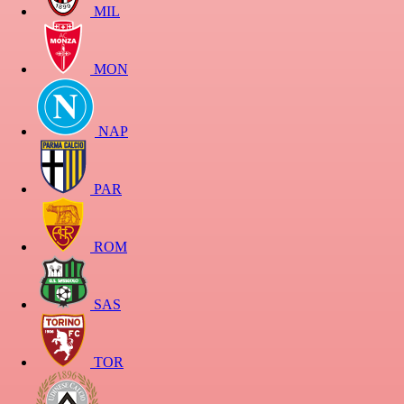
MIL
MON
NAP
PAR
ROM
SAS
TOR