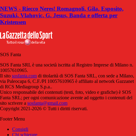
NEWS - Riecco Neres! Romagnoli, Gila, Esposito,
Suzuki, Vlahovic, G. Jesus, Banda e offerta per
Kristensen
SOS Fanta
SOS Fanta SRL è una società iscritta al Registro Imprese di Milano n.
10057610965.
Il sito
sosfanta.com
di titolarità di SOS Fanta SRL, con sede a Milano,
via Paleocapa 6, C.F./PI 10057610965 è affiliato al network Gazzanet
di RCS Mediagroup S.p.a..
Unico responsabile dei contenuti (testi, foto, video e grafiche) è SOS
Fanta SRL; per ogni comunicazione avente ad oggetto i contenuti del
sito scrivere a
sosfanta@gmail.com
Copyright 2021-2026 © Tutti i diritti riservati.
Footer Menu
Consigli
Chi schierare