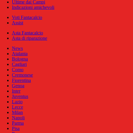
Ultime dai Campi
Indicazioni amichevoli
Voti Fantacalcio
Assist
Asta Fantacalcio
Asta di riparazione
News
Atalanta
Bologna
Cagliari
Como
Cremonese
Fiorentina
Genoa
Inter
Juventus
Lazio
Lecce
Milan
Napoli
Parma
Pisa