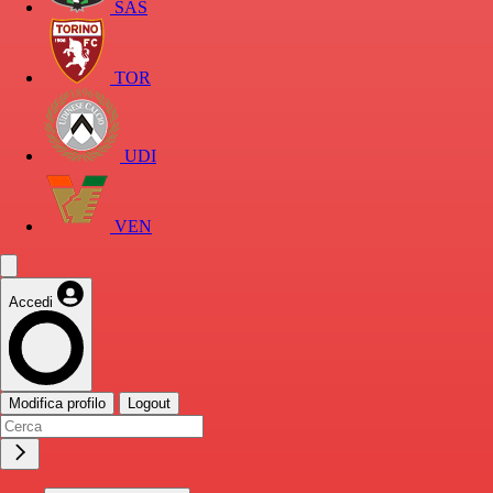
SAS
TOR
UDI
VEN
Accedi
Modifica profilo
Logout