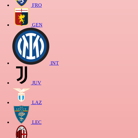
FRO
GEN
INT
JUV
LAZ
LEC