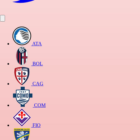
ATA
BOL
CAG
COM
FIO