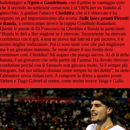
ballottaggio:
o Ngom o Gandelman
, con il primo in vantaggio visto
che il secondo da settimane ormai non è al 100% per un fastidio al
ginocchio. A guidare l'attacco
Cheddira
, che si è sbloccato e ha
segnato un gol importantissimo alla scorsa.
Sulle fasce pronti Pierotti
e Banda
, a centrocampo invece la coppia Coulibaly-Ramadani.
Queste le parole di Di Francesco su Cheddira e Banda in particolare:
"Banda lo dirò a fine stagione se è ritrovato. Sicuramente ha ritrovato
confidenza con il gol, 4 non ne aveva mai fatti ed è più incisivo, è il
nostro miglior realizzatore. Poi ci sono tante cose che può migliorare
ma è un giocatore maturato. Se vuole alzare il suo livello deve
continuare così. Cheddira? Mi auguro che pianga ancora. Al di là della
battuta, è un giocatore che nelle partite dà l’anima. Ha dovuto ritrovare
condizione perché con il Sassuolo non giocava molto. Si è sempre più
integrato. Sul suo utilizzo domani come sempre ho dei dubbi”, ha detto
l'allenatore senza sbilanciarsi. A comporre la difesa a quattro pronti
Siebert e Tiago Gabriel al centro, come terzini invece Veiga e Gallo.