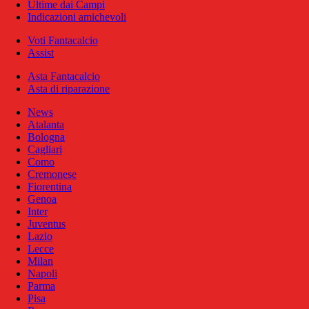
Ultime dai Campi
Indicazioni amichevoli
Voti Fantacalcio
Assist
Asta Fantacalcio
Asta di riparazione
News
Atalanta
Bologna
Cagliari
Como
Cremonese
Fiorentina
Genoa
Inter
Juventus
Lazio
Lecce
Milan
Napoli
Parma
Pisa