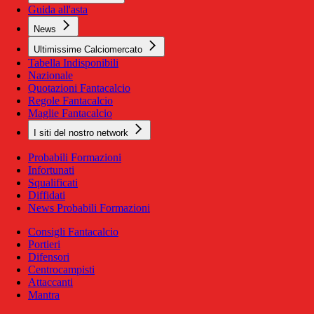
Guida all'asta
News
Ultimissime Calciomercato
Tabella Indisponibili
Nazionale
Quotazioni Fantacalcio
Regole Fantacalcio
Maglie Fantacalcio
I siti del nostro network
Probabili Formazioni
Infortunati
Squalificati
Diffidati
News Probabili Formazioni
Consigli Fantacalcio
Portieri
Difensori
Centrocampisti
Attaccanti
Mantra