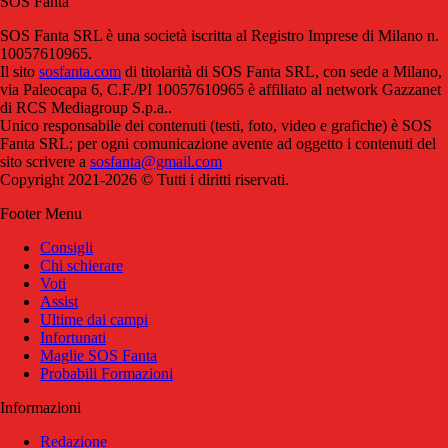
SOS Fanta
SOS Fanta SRL è una società iscritta al Registro Imprese di Milano n.
10057610965.
Il sito
sosfanta.com
di titolarità di SOS Fanta SRL, con sede a Milano,
via Paleocapa 6, C.F./PI 10057610965 è affiliato al network Gazzanet
di RCS Mediagroup S.p.a..
Unico responsabile dei contenuti (testi, foto, video e grafiche) è SOS
Fanta SRL; per ogni comunicazione avente ad oggetto i contenuti del
sito scrivere a
sosfanta@gmail.com
Copyright 2021-2026 © Tutti i diritti riservati.
Footer Menu
Consigli
Chi schierare
Voti
Assist
Ultime dai campi
Infortunati
Maglie SOS Fanta
Probabili Formazioni
Informazioni
Redazione