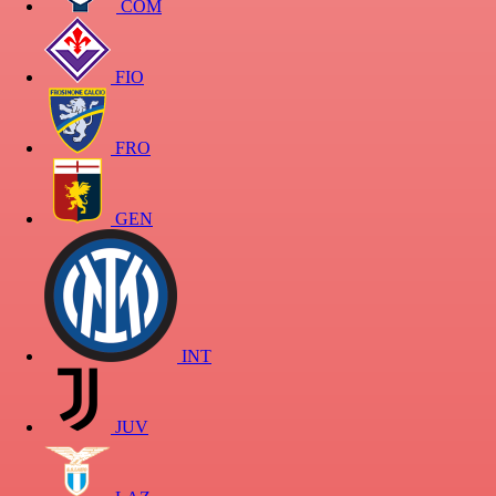
COM
FIO
FRO
GEN
INT
JUV