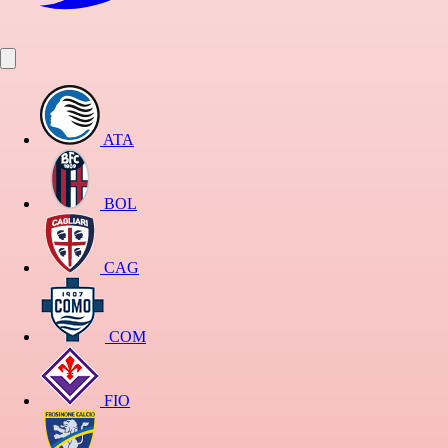
ATA
BOL
CAG
COM
FIO