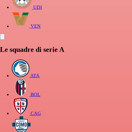
UDI
VEN
Le squadre di serie A
ATA
BOL
CAG