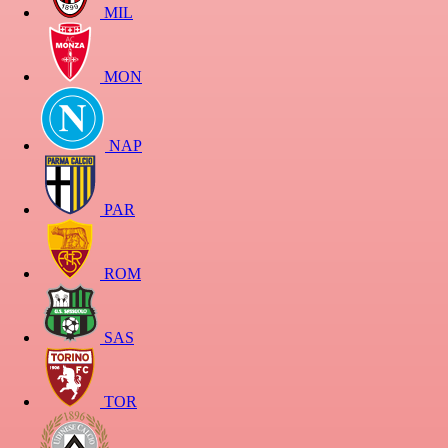
MIL
MON
NAP
PAR
ROM
SAS
TOR