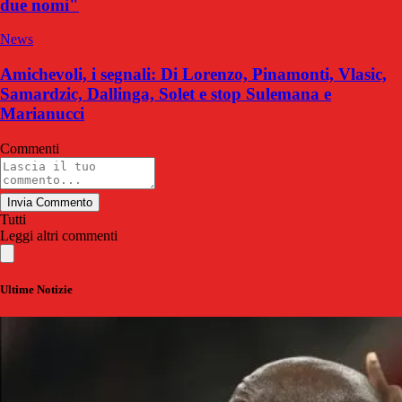
due nomi"
News
Amichevoli, i segnali: Di Lorenzo, Pinamonti, Vlasic,
Samardzic, Dallinga, Solet e stop Sulemana e
Marianucci
Commenti
Invia Commento
Tutti
Leggi altri commenti
Ultime Notizie