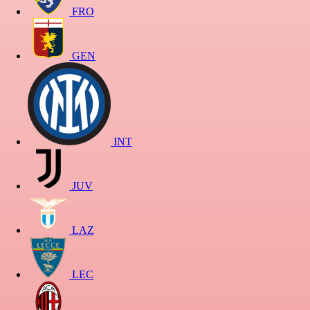
FRO
GEN
INT
JUV
LAZ
LEC