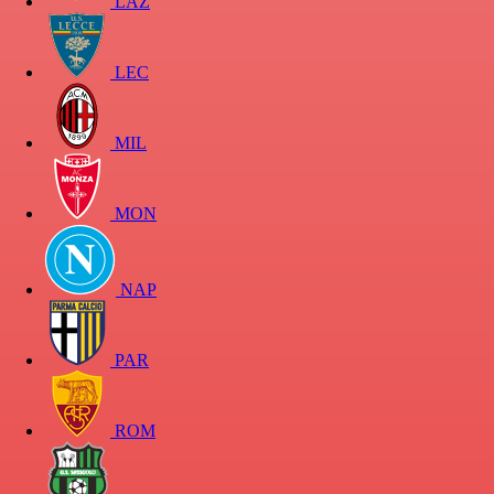
LAZ
LEC
MIL
MON
NAP
PAR
ROM