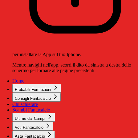
per installare la App sul tuo Iphone.
Mentre navighi nell'app, scorri il dito da sinistra a destra dello
schermo per tornare alle pagine precedenti
Home
Probabili Formazioni
Consigli Fantacalcio
Chi schierare
Scambi Fantacalcio
Ultime dai Campi
Voti Fantacalcio
Asta Fantacalcio