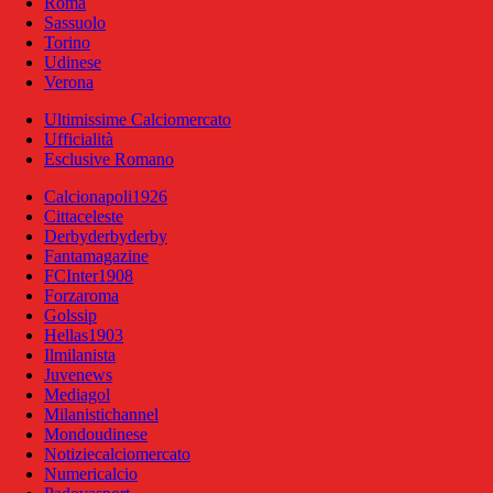
Roma
Sassuolo
Torino
Udinese
Verona
Ultimissime Calciomercato
Ufficialità
Esclusive Romano
Calcionapoli1926
Cittaceleste
Derbyderbyderby
Fantamagazine
FCInter1908
Forzaroma
Golssip
Hellas1903
Ilmilanista
Juvenews
Mediagol
Milanistichannel
Mondoudinese
Notiziecalciomercato
Numericalcio