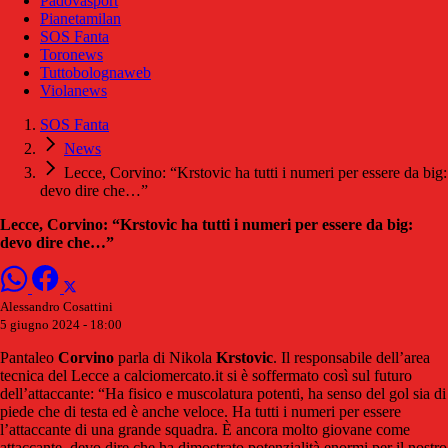
Padovasport
Pianetamilan
SOS Fanta
Toronews
Tuttobolognaweb
Violanews
SOS Fanta
News
Lecce, Corvino: “Krstovic ha tutti i numeri per essere da big:
devo dire che…”
Lecce, Corvino: “Krstovic ha tutti i numeri per essere da big:
devo dire che…”
Alessandro Cosattini
5 giugno 2024 - 18:00
Pantaleo
Corvino
parla di Nikola
Krstovic
. Il responsabile dell’area
tecnica del Lecce a calciomercato.it si è soffermato così sul futuro
dell’attaccante: “Ha fisico e muscolatura potenti, ha senso del gol sia di
piede che di testa ed è anche veloce. Ha tutti i numeri per essere
l’attaccante di una grande squadra. È ancora molto giovane come
attaccante, devo dire che ha dimostrato potenzialità enormi per il nostro