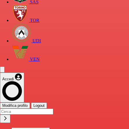
SAS
TOR
UDI
VEN
Accedi
Modifica profilo
Logout