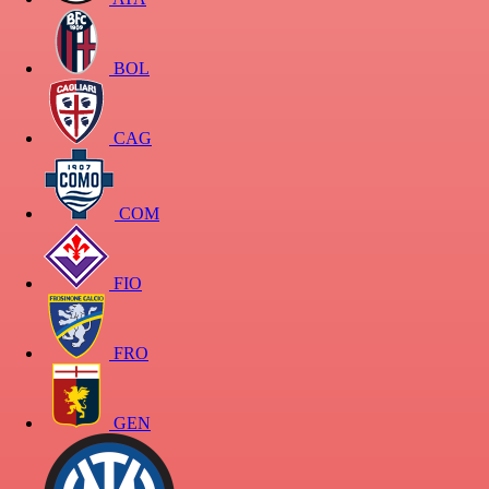
BOL
CAG
COM
FIO
FRO
GEN