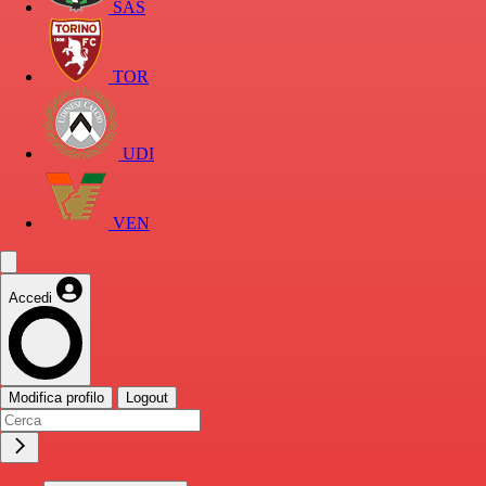
SAS
TOR
UDI
VEN
Accedi
Modifica profilo
Logout