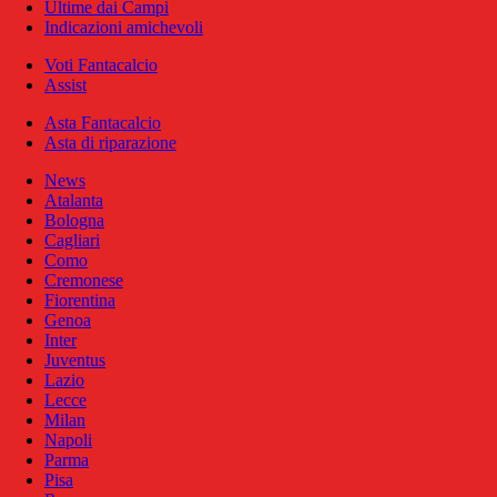
Ultime dai Campi
Indicazioni amichevoli
Voti Fantacalcio
Assist
Asta Fantacalcio
Asta di riparazione
News
Atalanta
Bologna
Cagliari
Como
Cremonese
Fiorentina
Genoa
Inter
Juventus
Lazio
Lecce
Milan
Napoli
Parma
Pisa