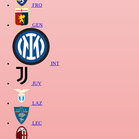
FRO
GEN
INT
JUV
LAZ
LEC