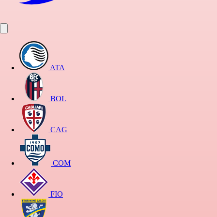
ATA
BOL
CAG
COM
FIO