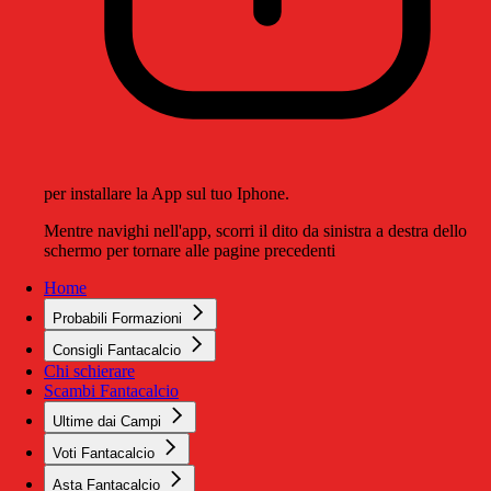
per installare la App sul tuo Iphone.
Mentre navighi nell'app, scorri il dito da sinistra a destra dello
schermo per tornare alle pagine precedenti
Home
Probabili Formazioni
Consigli Fantacalcio
Chi schierare
Scambi Fantacalcio
Ultime dai Campi
Voti Fantacalcio
Asta Fantacalcio