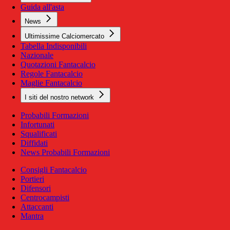
Guida all'asta
News
Ultimissime Calciomercato
Tabella Indisponibili
Nazionale
Quotazioni Fantacalcio
Regole Fantacalcio
Maglie Fantacalcio
I siti del nostro network
Probabili Formazioni
Infortunati
Squalificati
Diffidati
News Probabili Formazioni
Consigli Fantacalcio
Portieri
Difensori
Centrocampisti
Attaccanti
Mantra