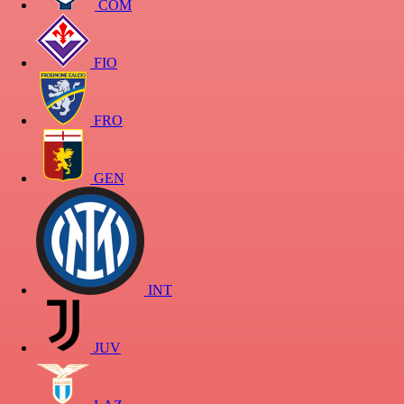
COM
FIO
FRO
GEN
INT
JUV