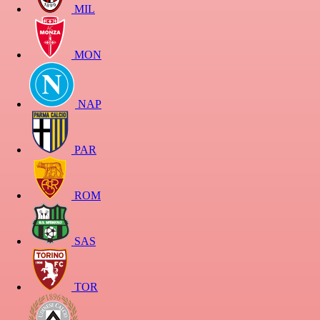
MIL
MON
NAP
PAR
ROM
SAS
TOR