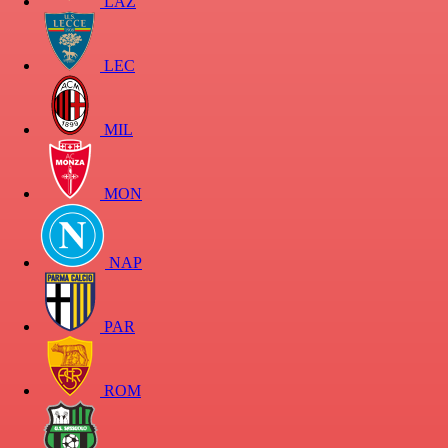
LAZ
LEC
MIL
MON
NAP
PAR
ROM