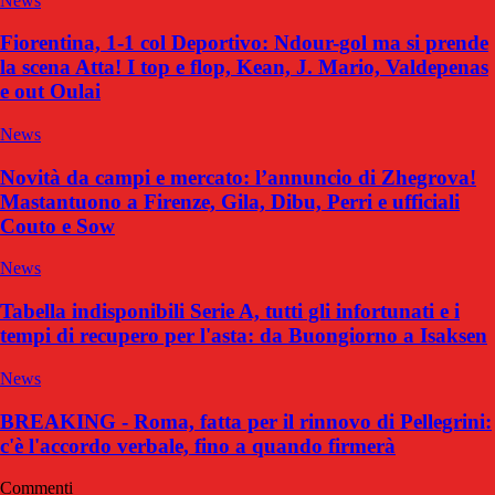
News
Fiorentina, 1-1 col Deportivo: Ndour-gol ma si prende
la scena Atta! I top e flop, Kean, J. Mario, Valdepenas
e out Oulai
News
Novità da campi e mercato: l’annuncio di Zhegrova!
Mastantuono a Firenze, Gila, Dibu, Perri e ufficiali
Couto e Sow
News
Tabella indisponibili Serie A, tutti gli infortunati e i
tempi di recupero per l'asta: da Buongiorno a Isaksen
News
BREAKING - Roma, fatta per il rinnovo di Pellegrini:
c'è l'accordo verbale, fino a quando firmerà
Commenti