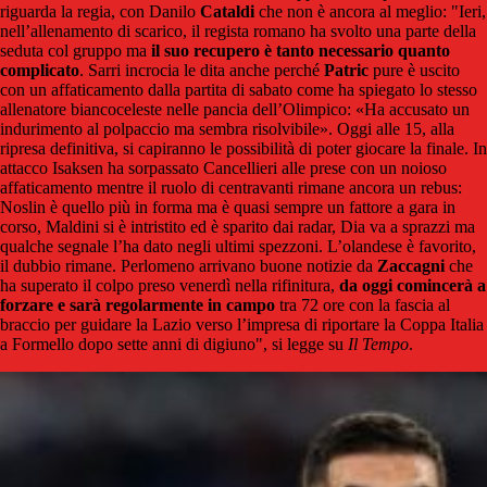
riguarda la regia, con Danilo
Cataldi
che non è ancora al meglio: "Ieri,
nell’allenamento di scarico, il regista romano ha svolto una parte della
seduta col gruppo ma
il suo recupero è tanto necessario quanto
complicato
. Sarri incrocia le dita anche perché
Patric
pure è uscito
con un affaticamento dalla partita di sabato come ha spiegato lo stesso
allenatore biancoceleste nelle pancia dell’Olimpico: «Ha accusato un
indurimento al polpaccio ma sembra risolvibile». Oggi alle 15, alla
ripresa definitiva, si capiranno le possibilità di poter giocare la finale. In
attacco Isaksen ha sorpassato Cancellieri alle prese con un noioso
affaticamento mentre il ruolo di centravanti rimane ancora un rebus:
Noslin è quello più in forma ma è quasi sempre un fattore a gara in
corso, Maldini si è intristito ed è sparito dai radar, Dia va a sprazzi ma
qualche segnale l’ha dato negli ultimi spezzoni. L’olandese è favorito,
il dubbio rimane. Perlomeno arrivano buone notizie da
Zaccagni
che
ha superato il colpo preso venerdì nella rifinitura,
da oggi comincerà a
forzare e sarà regolarmente in campo
tra 72 ore con la fascia al
braccio per guidare la Lazio verso l’impresa di riportare la Coppa Italia
a Formello dopo sette anni di digiuno", si legge su
Il Tempo
.