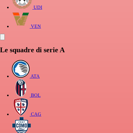
UDI
VEN
Le squadre di serie A
ATA
BOL
CAG