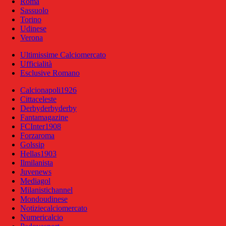
Roma
Sassuolo
Torino
Udinese
Verona
Ultimissime Calciomercato
Ufficialità
Esclusive Romano
Calcionapoli1926
Cittaceleste
Derbyderbyderby
Fantamagazine
FCInter1908
Forzaroma
Golssip
Hellas1903
Ilmilanista
Juvenews
Mediagol
Milanistichannel
Mondoudinese
Notiziecalciomercato
Numericalcio