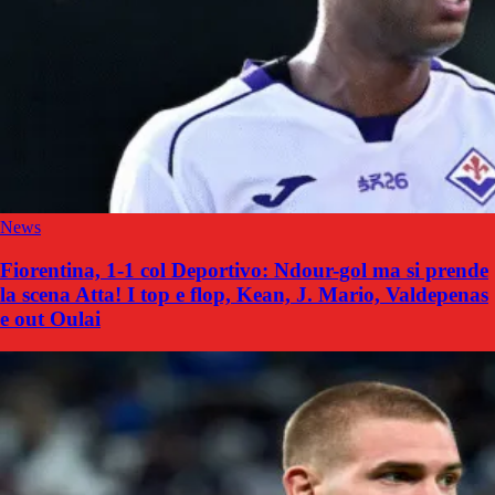
News
Fiorentina, 1-1 col Deportivo: Ndour-gol ma si prende
la scena Atta! I top e flop, Kean, J. Mario, Valdepenas
e out Oulai