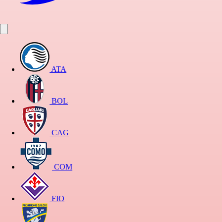
ATA
BOL
CAG
COM
FIO