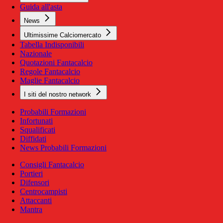
Guida all'asta
News
Ultimissime Calciomercato
Tabella Indisponibili
Nazionale
Quotazioni Fantacalcio
Regole Fantacalcio
Maglie Fantacalcio
I siti del nostro network
Probabili Formazioni
Infortunati
Squalificati
Diffidati
News Probabili Formazioni
Consigli Fantacalcio
Portieri
Difensori
Centrocampisti
Attaccanti
Mantra