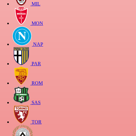
MIL
MON
NAP
PAR
ROM
SAS
TOR