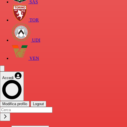
SAS
TOR
UDI
VEN
Accedi
Modifica profilo
Logout