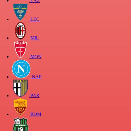
LAZ
LEC
MIL
MON
NAP
PAR
ROM