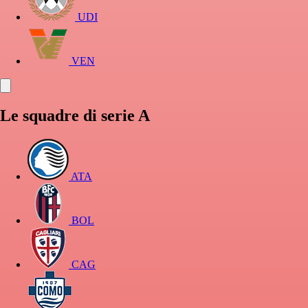
UDI
VEN
Le squadre di serie A
ATA
BOL
CAG