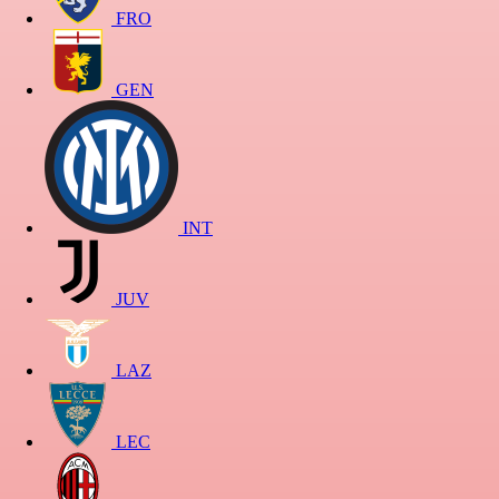
FRO
GEN
INT
JUV
LAZ
LEC