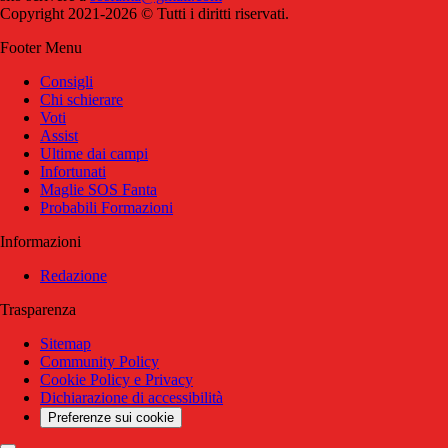
Copyright 2021-2026 © Tutti i diritti riservati.
Footer Menu
Consigli
Chi schierare
Voti
Assist
Ultime dai campi
Infortunati
Maglie SOS Fanta
Probabili Formazioni
Informazioni
Redazione
Trasparenza
Sitemap
Community Policy
Cookie Policy e Privacy
Dichiarazione di accessibilità
Preferenze sui cookie