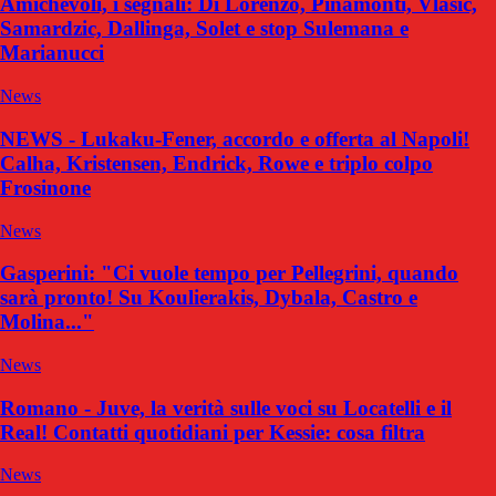
Amichevoli, i segnali: Di Lorenzo, Pinamonti, Vlasic,
Samardzic, Dallinga, Solet e stop Sulemana e
Marianucci
News
NEWS - Lukaku-Fener, accordo e offerta al Napoli!
Calha, Kristensen, Endrick, Rowe e triplo colpo
Frosinone
News
Gasperini: "Ci vuole tempo per Pellegrini, quando
sarà pronto! Su Koulierakis, Dybala, Castro e
Molina..."
News
Romano - Juve, la verità sulle voci su Locatelli e il
Real! Contatti quotidiani per Kessie: cosa filtra
News