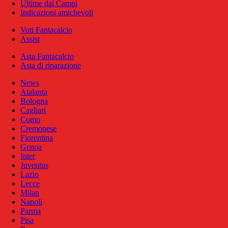
Ultime dai Campi
Indicazioni amichevoli
Voti Fantacalcio
Assist
Asta Fantacalcio
Asta di riparazione
News
Atalanta
Bologna
Cagliari
Como
Cremonese
Fiorentina
Genoa
Inter
Juventus
Lazio
Lecce
Milan
Napoli
Parma
Pisa