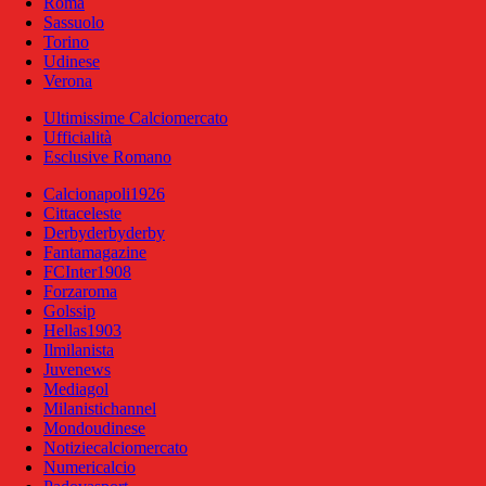
Roma
Sassuolo
Torino
Udinese
Verona
Ultimissime Calciomercato
Ufficialità
Esclusive Romano
Calcionapoli1926
Cittaceleste
Derbyderbyderby
Fantamagazine
FCInter1908
Forzaroma
Golssip
Hellas1903
Ilmilanista
Juvenews
Mediagol
Milanistichannel
Mondoudinese
Notiziecalciomercato
Numericalcio