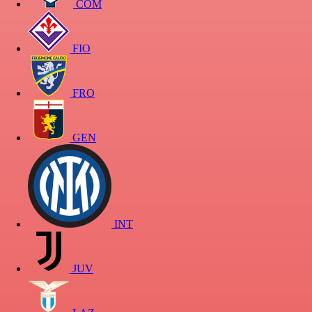
COM
FIO
FRO
GEN
INT
JUV