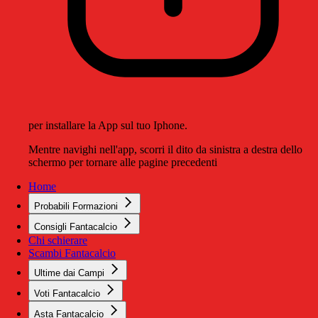
per installare la App sul tuo Iphone.
Mentre navighi nell'app, scorri il dito da sinistra a destra dello
schermo per tornare alle pagine precedenti
Home
Probabili Formazioni
Consigli Fantacalcio
Chi schierare
Scambi Fantacalcio
Ultime dai Campi
Voti Fantacalcio
Asta Fantacalcio