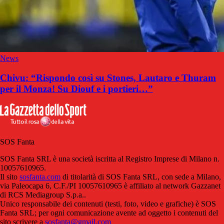
News
Chivu: “Rispondo così su Stones, Lautaro e Thuram
per il Monza! Su Diouf e i portieri…”
SOS Fanta
SOS Fanta SRL è una società iscritta al Registro Imprese di Milano n.
10057610965.
Il sito
sosfanta.com
di titolarità di SOS Fanta SRL, con sede a Milano,
via Paleocapa 6, C.F./PI 10057610965 è affiliato al network Gazzanet
di RCS Mediagroup S.p.a..
Unico responsabile dei contenuti (testi, foto, video e grafiche) è SOS
Fanta SRL; per ogni comunicazione avente ad oggetto i contenuti del
sito scrivere a
sosfanta@gmail.com