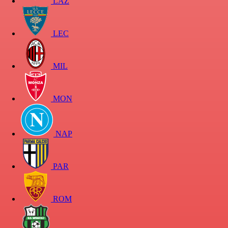
LAZ
LEC
MIL
MON
NAP
PAR
ROM