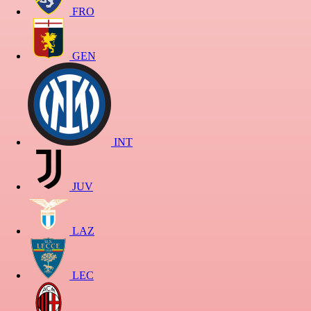
FRO
GEN
INT
JUV
LAZ
LEC