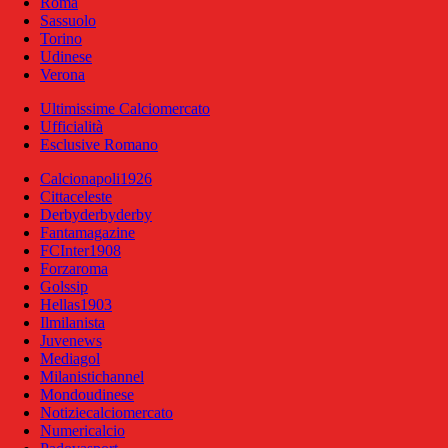
Roma
Sassuolo
Torino
Udinese
Verona
Ultimissime Calciomercato
Ufficialità
Esclusive Romano
Calcionapoli1926
Cittaceleste
Derbyderbyderby
Fantamagazine
FCInter1908
Forzaroma
Golssip
Hellas1903
Ilmilanista
Juvenews
Mediagol
Milanistichannel
Mondoudinese
Notiziecalciomercato
Numericalcio