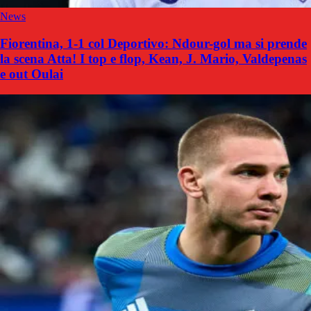
News
Fiorentina, 1-1 col Deportivo: Ndour-gol ma si prende
la scena Atta! I top e flop, Kean, J. Mario, Valdepenas
e out Oulai