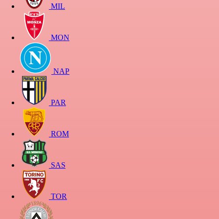
MIL
MON
NAP
PAR
ROM
SAS
TOR