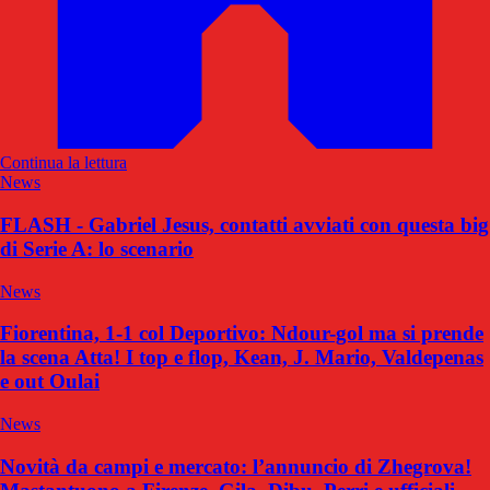
Continua la lettura
News
FLASH - Gabriel Jesus, contatti avviati con questa big
di Serie A: lo scenario
News
Fiorentina, 1-1 col Deportivo: Ndour-gol ma si prende
la scena Atta! I top e flop, Kean, J. Mario, Valdepenas
e out Oulai
News
Novità da campi e mercato: l’annuncio di Zhegrova!