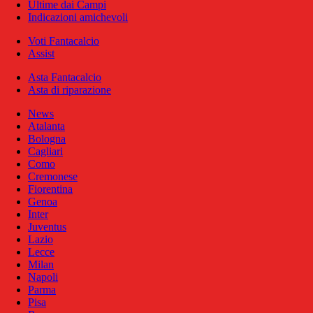
Ultime dai Campi
Indicazioni amichevoli
Voti Fantacalcio
Assist
Asta Fantacalcio
Asta di riparazione
News
Atalanta
Bologna
Cagliari
Como
Cremonese
Fiorentina
Genoa
Inter
Juventus
Lazio
Lecce
Milan
Napoli
Parma
Pisa