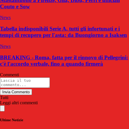
Mastantuono a Firenze, Gila, Dibu, Perri e ufficiali
Couto e Sow
News
Tabella indisponibili Serie A, tutti gli infortunati e i
tempi di recupero per l'asta: da Buongiorno a Isaksen
News
BREAKING - Roma, fatta per il rinnovo di Pellegrini:
c'è l'accordo verbale, fino a quando firmerà
Commenti
Invia Commento
Tutti
Leggi altri commenti
Ultime Notizie