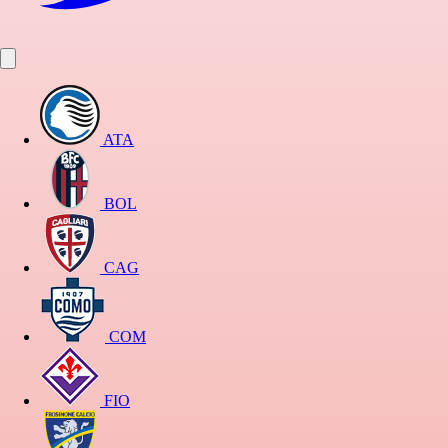
ATA
BOL
CAG
COM
FIO