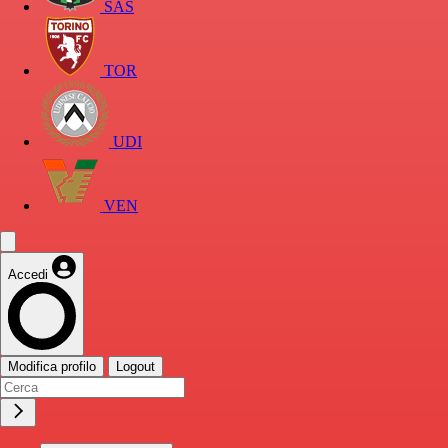
SAS
TOR
UDI
VEN
Accedi
Modifica profilo
Logout