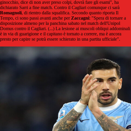
ginocchio, dice di non aver preso colpi, dovrà fare gli esami", ha
dichiarato Sarri a fine match. Contro il Cagliari comunque ci sarà
Romagnoli
, di rientro dalla squalifica. Secondo quanto riporta Il
Tempo, ci sono passi avanti anche per
Zaccagni
: "Spera di tornare a
disposizione almeno per la panchina sabato nel match dell'Unipol
Domus contro il Cagliari. (...) La lesione ai muscoli obliqui addominali
è in via di guarigione e il capitano è tornato a correre, ma è ancora
presto per capire se potrà essere schierato in una partita ufficiale".