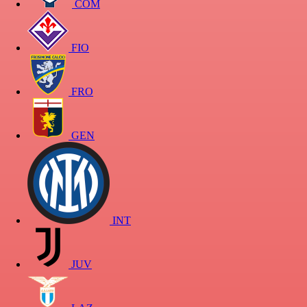
COM
FIO
FRO
GEN
INT
JUV