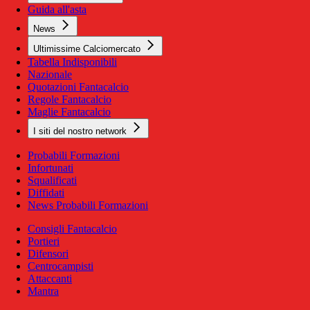
Guida all'asta
News
Ultimissime Calciomercato
Tabella Indisponibili
Nazionale
Quotazioni Fantacalcio
Regole Fantacalcio
Maglie Fantacalcio
I siti del nostro network
Probabili Formazioni
Infortunati
Squalificati
Diffidati
News Probabili Formazioni
Consigli Fantacalcio
Portieri
Difensori
Centrocampisti
Attaccanti
Mantra