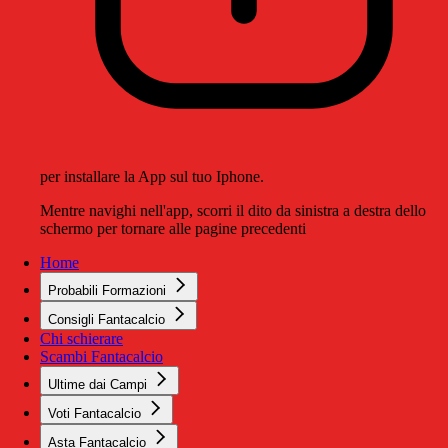
per installare la App sul tuo Iphone.
Mentre navighi nell'app, scorri il dito da sinistra a destra dello
schermo per tornare alle pagine precedenti
Home
Probabili Formazioni
Consigli Fantacalcio
Chi schierare
Scambi Fantacalcio
Ultime dai Campi
Voti Fantacalcio
Asta Fantacalcio