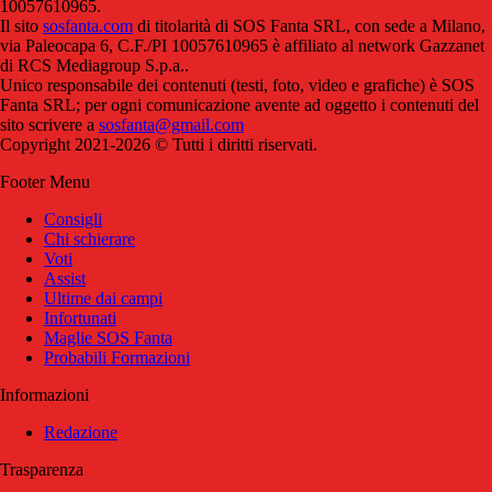
10057610965.
Il sito
sosfanta.com
di titolarità di SOS Fanta SRL, con sede a Milano,
via Paleocapa 6, C.F./PI 10057610965 è affiliato al network Gazzanet
di RCS Mediagroup S.p.a..
Unico responsabile dei contenuti (testi, foto, video e grafiche) è SOS
Fanta SRL; per ogni comunicazione avente ad oggetto i contenuti del
sito scrivere a
sosfanta@gmail.com
Copyright 2021-2026 © Tutti i diritti riservati.
Footer Menu
Consigli
Chi schierare
Voti
Assist
Ultime dai campi
Infortunati
Maglie SOS Fanta
Probabili Formazioni
Informazioni
Redazione
Trasparenza