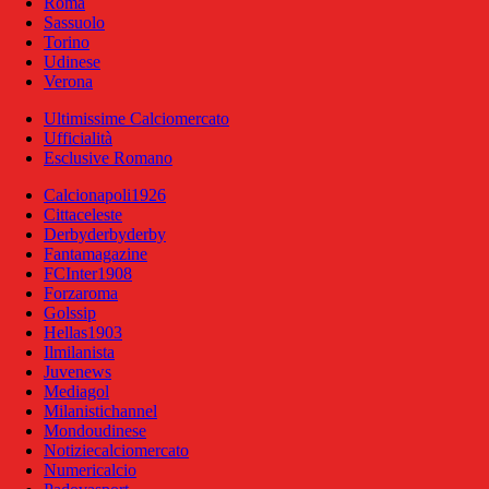
Roma
Sassuolo
Torino
Udinese
Verona
Ultimissime Calciomercato
Ufficialità
Esclusive Romano
Calcionapoli1926
Cittaceleste
Derbyderbyderby
Fantamagazine
FCInter1908
Forzaroma
Golssip
Hellas1903
Ilmilanista
Juvenews
Mediagol
Milanistichannel
Mondoudinese
Notiziecalciomercato
Numericalcio