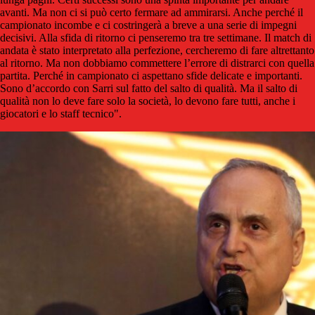
avanti. Ma non ci si può certo fermare ad ammirarsi. Anche perché il
campionato incombe e ci costringerà a breve a una serie di impegni
decisivi. Alla sfida di ritorno ci penseremo tra tre settimane. Il match di
andata è stato interpretato alla perfezione, cercheremo di fare altrettanto
al ritorno. Ma non dobbiamo commettere l’errore di distrarci con quella
partita. Perché in campionato ci aspettano sfide delicate e importanti.
Sono d’accordo con Sarri sul fatto del salto di qualità. Ma il salto di
qualità non lo deve fare solo la società, lo devono fare tutti, anche i
giocatori e lo staff tecnico".