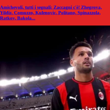
Amichevoli, tutti i segnali: Zaccagni c'è! Zhegrova,
Yildiz, Comuzzo, Kulenovic, Politano, Spinazzola,
Ratkov, Bakola...