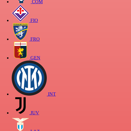
COM
FIO
FRO
GEN
INT
JUV