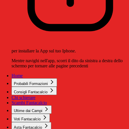
per installare la App sul tuo Iphone.
Mentre navighi nell'app, scorri il dito da sinistra a destra dello
schermo per tornare alle pagine precedenti
Home
Probabili Formazioni
Consigli Fantacalcio
Chi schierare
Scambi Fantacalcio
Ultime dai Campi
Voti Fantacalcio
Asta Fantacalcio