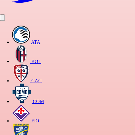
ATA
BOL
CAG
COM
FIO