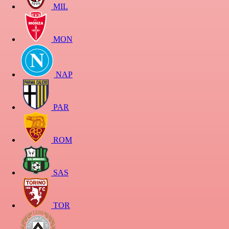
MIL
MON
NAP
PAR
ROM
SAS
TOR