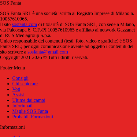
SOS Fanta
SOS Fanta SRL è una società iscritta al Registro Imprese di Milano n.
10057610965.
Il sito
sosfanta.com
di titolarità di SOS Fanta SRL, con sede a Milano,
via Paleocapa 6, C.F./PI 10057610965 è affiliato al network Gazzanet
di RCS Mediagroup S.p.a..
Unico responsabile dei contenuti (testi, foto, video e grafiche) è SOS
Fanta SRL; per ogni comunicazione avente ad oggetto i contenuti del
sito scrivere a
sosfanta@gmail.com
Copyright 2021-2026 © Tutti i diritti riservati.
Footer Menu
Consigli
Chi schierare
Voti
Assist
Ultime dai campi
Infortunati
Maglie SOS Fanta
Probabili Formazioni
Informazioni