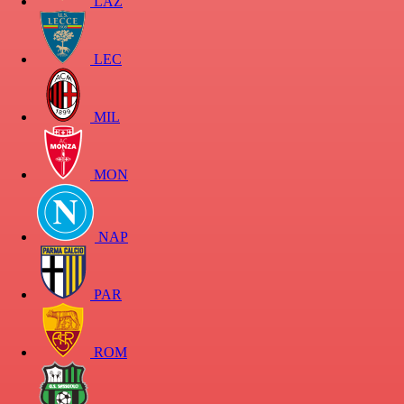
LAZ
LEC
MIL
MON
NAP
PAR
ROM