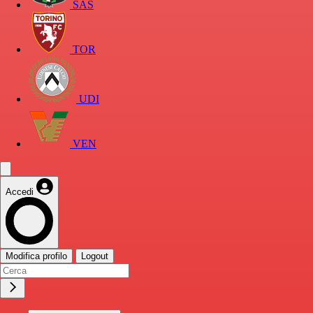
SAS
TOR
UDI
VEN
Accedi
Modifica profilo
Logout