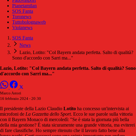
Padovasport
Pianetamilan
SOS Fanta
Toronews
Tuttobolognaweb
Violanews
SOS Fanta
News
Lazio, Lotito: "Col Bayern andata perfetta. Salto di qualità?
Sono d'accordo con Sarri ma..."
Lazio, Lotito: "Col Bayern andata perfetta. Salto di qualità? Sono
d'accordo con Sarri ma..."
Marco Astori
16 febbraio 2024 - 20:30
Il presidente della Lazio Claudio
Lotito
ha concesso un'intervista ai
microfoni de
La Gazzetta dello Sport
. Ecco le sue parole sulla vittoria
con il Bayern Monaco di mercoledì: "Se è stata la giornata più bella
della mia gestione? È stata sicuramente una grande vittoria, ma eviterei
di fare classifiche. Ho sempre ritenuto che il lavoro fatto bene alla
lunga paghi. Certi successi sono una spinta importante per andare