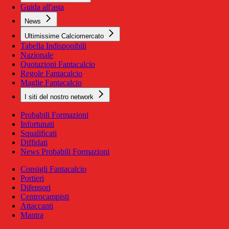
Guida all'asta
News
Ultimissime Calciomercato
Tabella Indisponibili
Nazionale
Quotazioni Fantacalcio
Regole Fantacalcio
Maglie Fantacalcio
I siti del nostro network
Probabili Formazioni
Infortunati
Squalificati
Diffidati
News Probabili Formazioni
Consigli Fantacalcio
Portieri
Difensori
Centrocampisti
Attaccanti
Mantra