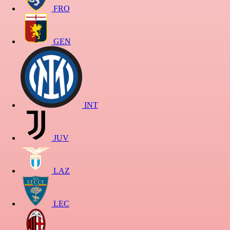
FRO
GEN
INT
JUV
LAZ
LEC