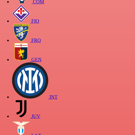
COM
FIO
FRO
GEN
INT
JUV