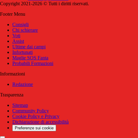
Copyright 2021-2026 © Tutti i diritti riservati.
Footer Menu
Consigli
Chi schierare
Voti
Assist
Ultime dai campi
Infortunati
Maglie SOS Fanta
Probabili Formazioni
Informazioni
Redazione
Trasparenza
Sitemap
Community Policy
Cookie Policy e Privacy
Dichiarazione di accessibilità
Preferenze sui cookie