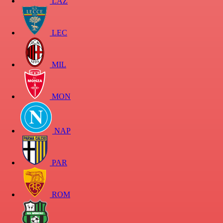
LAZ
LEC
MIL
MON
NAP
PAR
ROM