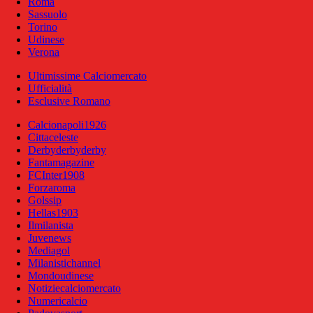
Roma
Sassuolo
Torino
Udinese
Verona
Ultimissime Calciomercato
Ufficialità
Esclusive Romano
Calcionapoli1926
Cittaceleste
Derbyderbyderby
Fantamagazine
FCInter1908
Forzaroma
Golssip
Hellas1903
Ilmilanista
Juvenews
Mediagol
Milanistichannel
Mondoudinese
Notiziecalciomercato
Numericalcio