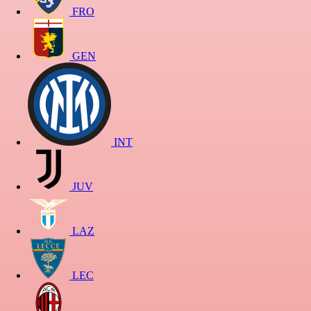
FRO
GEN
INT
JUV
LAZ
LEC