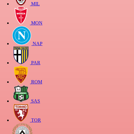
MIL
MON
NAP
PAR
ROM
SAS
TOR