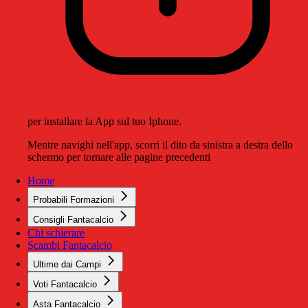
per installare la App sul tuo Iphone.
Mentre navighi nell'app, scorri il dito da sinistra a destra dello
schermo per tornare alle pagine precedenti
Home
Probabili Formazioni
Consigli Fantacalcio
Chi schierare
Scambi Fantacalcio
Ultime dai Campi
Voti Fantacalcio
Asta Fantacalcio