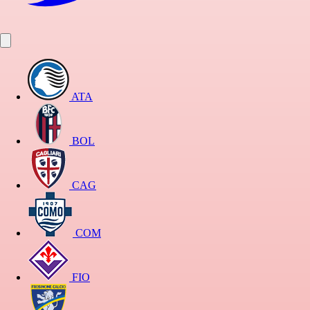
ATA
BOL
CAG
COM
FIO