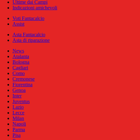
Ultime dai Campi
Indicazioni amichevoli
Voti Fantacalcio
Assist
Asta Fantacalcio
Asta di riparazione
News
Atalanta
Bologna
Cagliari
Como
Cremonese
Fiorentina
Genoa
Inter
Juventus
Lazio
Lecce
Milan
Napoli
Parma
Pisa