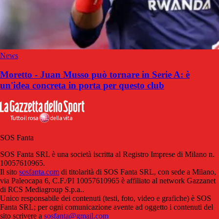
News
Moretto - Juan Musso può tornare in Serie A: è
un'idea concreta in porta per questo club
SOS Fanta
SOS Fanta SRL è una società iscritta al Registro Imprese di Milano n.
10057610965.
Il sito
sosfanta.com
di titolarità di SOS Fanta SRL, con sede a Milano,
via Paleocapa 6, C.F./PI 10057610965 è affiliato al network Gazzanet
di RCS Mediagroup S.p.a..
Unico responsabile dei contenuti (testi, foto, video e grafiche) è SOS
Fanta SRL; per ogni comunicazione avente ad oggetto i contenuti del
sito scrivere a
sosfanta@gmail.com