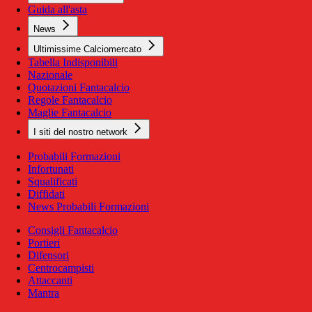
Guida all'asta
News
Ultimissime Calciomercato
Tabella Indisponibili
Nazionale
Quotazioni Fantacalcio
Regole Fantacalcio
Maglie Fantacalcio
I siti del nostro network
Probabili Formazioni
Infortunati
Squalificati
Diffidati
News Probabili Formazioni
Consigli Fantacalcio
Portieri
Difensori
Centrocampisti
Attaccanti
Mantra