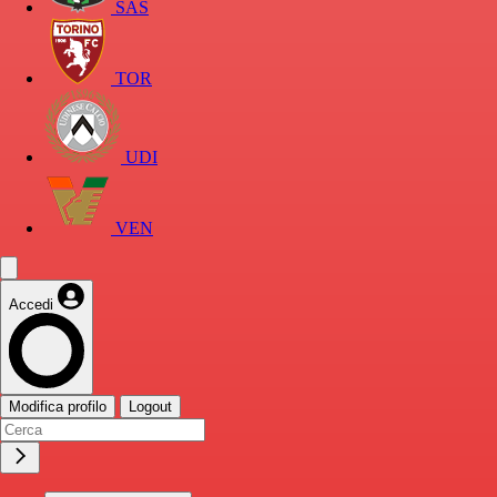
SAS
TOR
UDI
VEN
Accedi
Modifica profilo
Logout