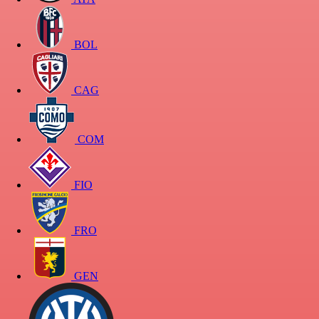
BOL
CAG
COM
FIO
FRO
GEN