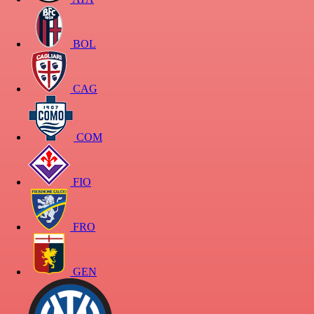
BOL
CAG
COM
FIO
FRO
GEN