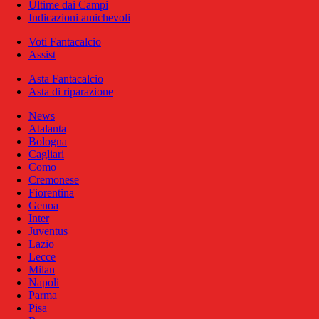
Ultime dai Campi
Indicazioni amichevoli
Voti Fantacalcio
Assist
Asta Fantacalcio
Asta di riparazione
News
Atalanta
Bologna
Cagliari
Como
Cremonese
Fiorentina
Genoa
Inter
Juventus
Lazio
Lecce
Milan
Napoli
Parma
Pisa