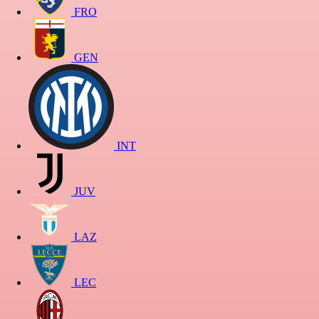
FRO
GEN
INT
JUV
LAZ
LEC