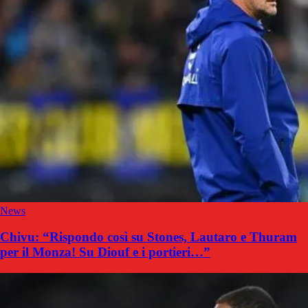
News
Chivu: “Rispondo così su Stones, Lautaro e Thuram
per il Monza! Su Diouf e i portieri…”