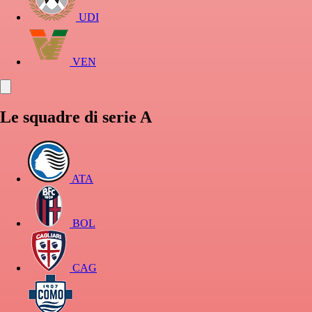
UDI
VEN
Le squadre di serie A
ATA
BOL
CAG