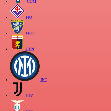
COM
FIO
FRO
GEN
INT
JUV