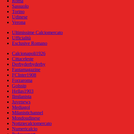
Roma
Sassuolo
Torino
Udinese
Verona
Ultimissime Calciomercato
Ufficialità
Esclusive Romano
Calcionapoli1926
Cittaceleste
Derbyderbyderby
Fantamagazine
FCInter1908
Forzaroma
Golssip
Hellas1903
Ilmilanista
Juvenews
Mediagol
Milanistichannel
Mondoudinese
Notiziecalciomercato
Numericalcio