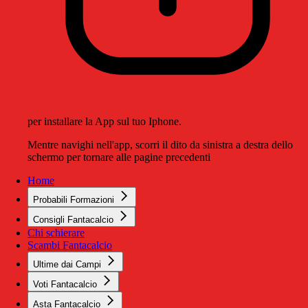
per installare la App sul tuo Iphone.
Mentre navighi nell'app, scorri il dito da sinistra a destra dello
schermo per tornare alle pagine precedenti
Home
Probabili Formazioni
Consigli Fantacalcio
Chi schierare
Scambi Fantacalcio
Ultime dai Campi
Voti Fantacalcio
Asta Fantacalcio