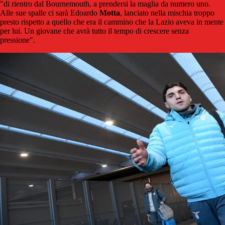
"di rientro dal Bournemouth, a prendersi la maglia da numero uno.
Alle sue spalle ci sarà Edoardo
Motta
, lanciato nella mischia troppo
presto rispetto a quello che era il cammino che la Lazio aveva in mente
per lui. Un giovane che avrà tutto il tempo di crescere senza
pressione".