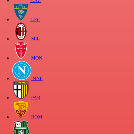
LAZ
LEC
MIL
MON
NAP
PAR
ROM