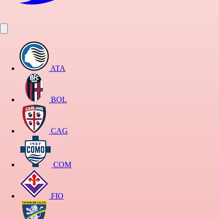
ATA
BOL
CAG
COM
FIO