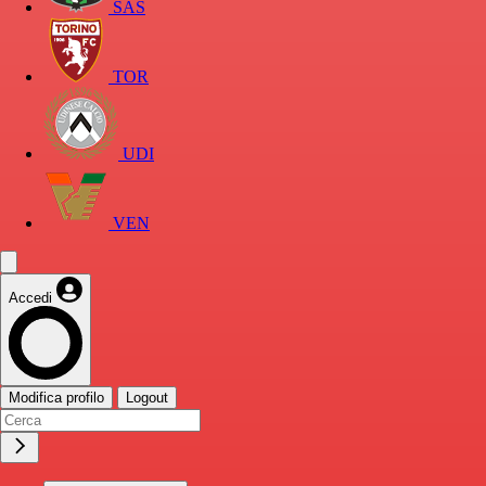
SAS
TOR
UDI
VEN
Accedi
Modifica profilo
Logout