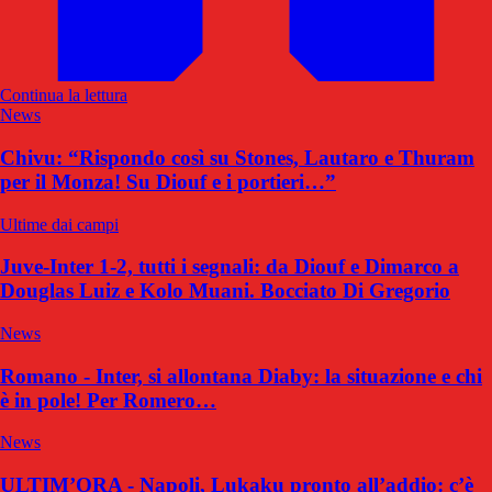
Continua la lettura
News
Chivu: “Rispondo così su Stones, Lautaro e Thuram
per il Monza! Su Diouf e i portieri…”
Ultime dai campi
Juve-Inter 1-2, tutti i segnali: da Diouf e Dimarco a
Douglas Luiz e Kolo Muani. Bocciato Di Gregorio
News
Romano - Inter, si allontana Diaby: la situazione e chi
è in pole! Per Romero…
News
ULTIM’ORA - Napoli, Lukaku pronto all’addio: c’è