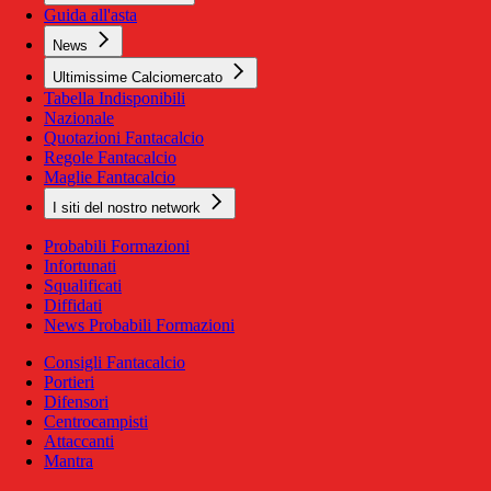
Guida all'asta
News
Ultimissime Calciomercato
Tabella Indisponibili
Nazionale
Quotazioni Fantacalcio
Regole Fantacalcio
Maglie Fantacalcio
I siti del nostro network
Probabili Formazioni
Infortunati
Squalificati
Diffidati
News Probabili Formazioni
Consigli Fantacalcio
Portieri
Difensori
Centrocampisti
Attaccanti
Mantra