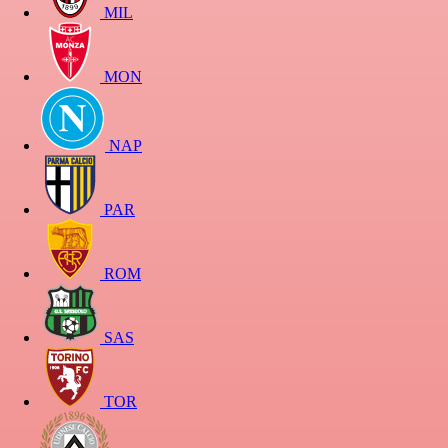
MIL
MON
NAP
PAR
ROM
SAS
TOR