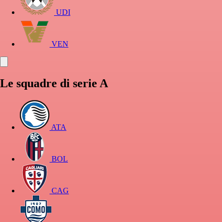
UDI
VEN
Le squadre di serie A
ATA
BOL
CAG