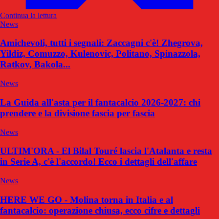
Continua la lettura
News
Amichevoli, tutti i segnali: Zaccagni c'è! Zhegrova,
Yildiz, Comuzzo, Kulenovic, Politano, Spinazzola,
Ratkov, Bakola...
News
La Guida all'asta per il fantacalcio 2026-2027: chi
prendere e la divisione fascia per fascia
News
ULTIM'ORA - El Bilal Touré lascia l'Atalanta e resta
in Serie A, c'è l'accordo! Ecco i dettagli dell'affare
News
HERE WE GO - Molina torna in Italia e al
fantacalcio: operazione chiusa, ecco cifre e dettagli