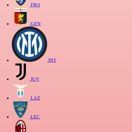
FRO
GEN
INT
JUV
LAZ
LEC