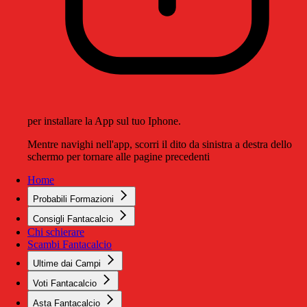
per installare la App sul tuo Iphone.
Mentre navighi nell'app, scorri il dito da sinistra a destra dello
schermo per tornare alle pagine precedenti
Home
Probabili Formazioni
Consigli Fantacalcio
Chi schierare
Scambi Fantacalcio
Ultime dai Campi
Voti Fantacalcio
Asta Fantacalcio