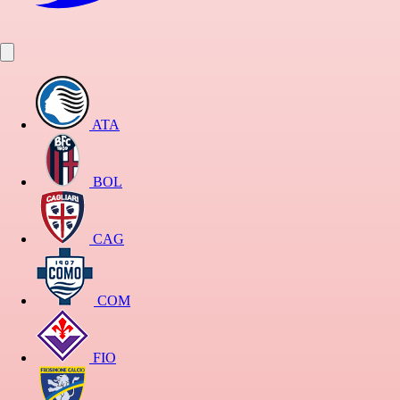
ATA
BOL
CAG
COM
FIO