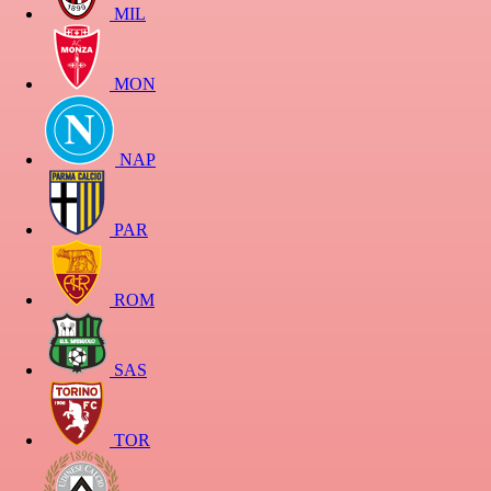
MIL
MON
NAP
PAR
ROM
SAS
TOR