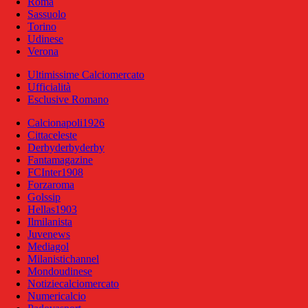
Roma
Sassuolo
Torino
Udinese
Verona
Ultimissime Calciomercato
Ufficialità
Esclusive Romano
Calcionapoli1926
Cittaceleste
Derbyderbyderby
Fantamagazine
FCInter1908
Forzaroma
Golssip
Hellas1903
Ilmilanista
Juvenews
Mediagol
Milanistichannel
Mondoudinese
Notiziecalciomercato
Numericalcio