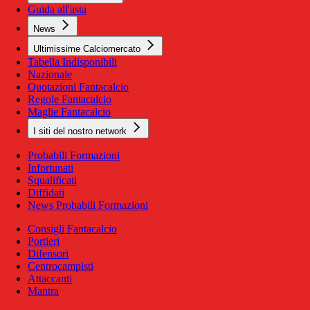
Guida all'asta
News
Ultimissime Calciomercato
Tabella Indisponibili
Nazionale
Quotazioni Fantacalcio
Regole Fantacalcio
Maglie Fantacalcio
I siti del nostro network
Probabili Formazioni
Infortunati
Squalificati
Diffidati
News Probabili Formazioni
Consigli Fantacalcio
Portieri
Difensori
Centrocampisti
Attaccanti
Mantra