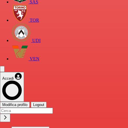
SAS
TOR
UDI
VEN
Accedi
Modifica profilo
Logout