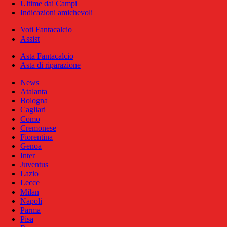
Ultime dai Campi
Indicazioni amichevoli
Voti Fantacalcio
Assist
Asta Fantacalcio
Asta di riparazione
News
Atalanta
Bologna
Cagliari
Como
Cremonese
Fiorentina
Genoa
Inter
Juventus
Lazio
Lecce
Milan
Napoli
Parma
Pisa