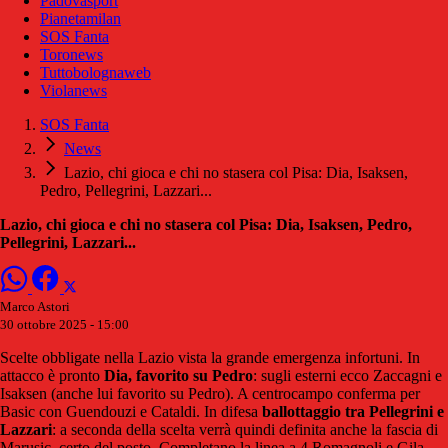
Padovasport
Pianetamilan
SOS Fanta
Toronews
Tuttobolognaweb
Violanews
SOS Fanta
News
Lazio, chi gioca e chi no stasera col Pisa: Dia, Isaksen,
Pedro, Pellegrini, Lazzari...
Lazio, chi gioca e chi no stasera col Pisa: Dia, Isaksen, Pedro,
Pellegrini, Lazzari...
Marco Astori
30 ottobre 2025 - 15:00
Scelte obbligate nella Lazio vista la grande emergenza infortuni. In
attacco è pronto
Dia, favorito su Pedro
: sugli esterni ecco Zaccagni e
Isaksen (anche lui favorito su Pedro). A centrocampo conferma per
Basic con Guendouzi e Cataldi. In difesa
ballottaggio tra Pellegrini e
Lazzari
: a seconda della scelta verrà quindi definita anche la fascia di
Marusic, certo del posto. Completano la linea a 4 Romagnoli e Gila