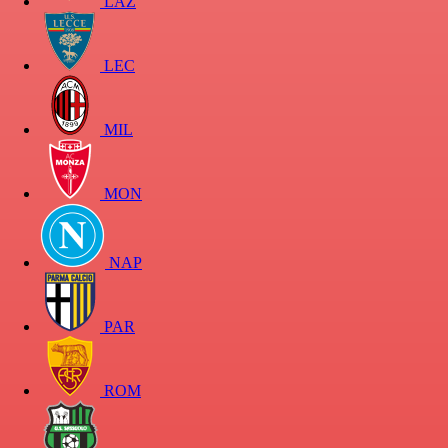
LAZ
LEC
MIL
MON
NAP
PAR
ROM