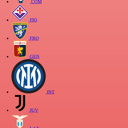
COM
FIO
FRO
GEN
INT
JUV