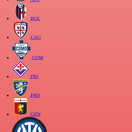
BOL
CAG
COM
FIO
FRO
GEN