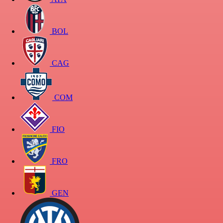
BOL
CAG
COM
FIO
FRO
GEN