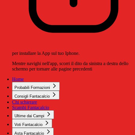
per installare la App sul tuo Iphone.
Mentre navighi nell'app, scorri il dito da sinistra a destra dello
schermo per tornare alle pagine precedenti
Home
Probabili Formazioni
Consigli Fantacalcio
Chi schierare
Scambi Fantacalcio
Ultime dai Campi
Voti Fantacalcio
Asta Fantacalcio