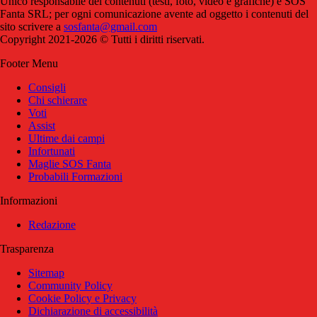
Unico responsabile dei contenuti (testi, foto, video e grafiche) è SOS
Fanta SRL; per ogni comunicazione avente ad oggetto i contenuti del
sito scrivere a
sosfanta@gmail.com
Copyright 2021-2026 © Tutti i diritti riservati.
Footer Menu
Consigli
Chi schierare
Voti
Assist
Ultime dai campi
Infortunati
Maglie SOS Fanta
Probabili Formazioni
Informazioni
Redazione
Trasparenza
Sitemap
Community Policy
Cookie Policy e Privacy
Dichiarazione di accessibilità