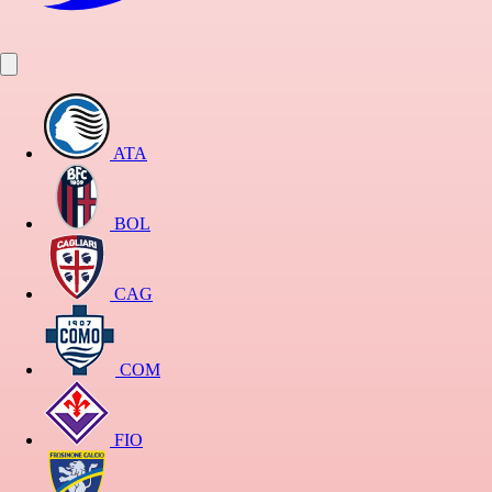
ATA
BOL
CAG
COM
FIO