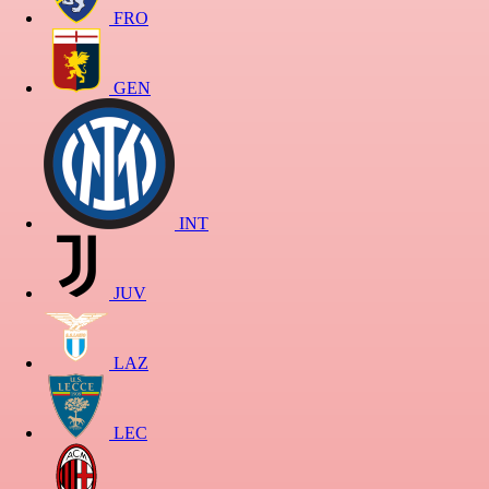
FRO
GEN
INT
JUV
LAZ
LEC