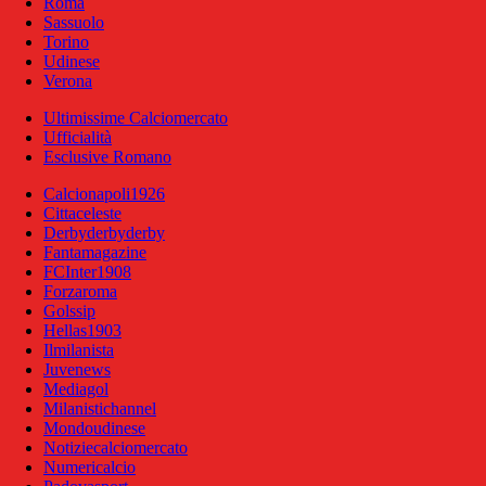
Roma
Sassuolo
Torino
Udinese
Verona
Ultimissime Calciomercato
Ufficialità
Esclusive Romano
Calcionapoli1926
Cittaceleste
Derbyderbyderby
Fantamagazine
FCInter1908
Forzaroma
Golssip
Hellas1903
Ilmilanista
Juvenews
Mediagol
Milanistichannel
Mondoudinese
Notiziecalciomercato
Numericalcio