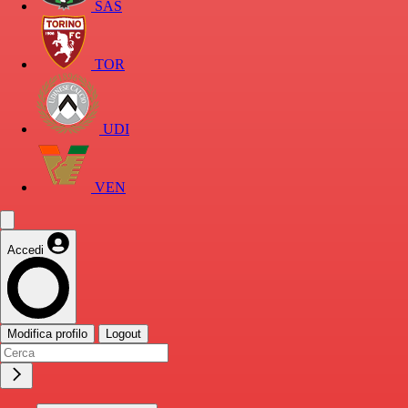
SAS
TOR
UDI
VEN
Accedi
Modifica profilo
Logout