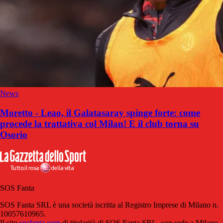
News
Moretto - Leao, il Galatasaray spinge forte: come
procede la trattativa col Milan! E il club torna su
Osorio
SOS Fanta
SOS Fanta SRL è una società iscritta al Registro Imprese di Milano n.
10057610965.
Il sito
sosfanta.com
di titolarità di SOS Fanta SRL, con sede a Milano,