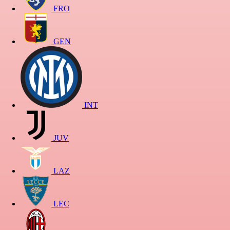
FRO
GEN
INT
JUV
LAZ
LEC