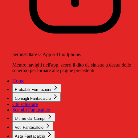
per installare la App sul tuo Iphone.
Mentre navighi nell'app, scorri il dito da sinistra a destra dello
schermo per tornare alle pagine precedenti
Home
Probabili Formazioni
Consigli Fantacalcio
Chi schierare
Scambi Fantacalcio
Ultime dai Campi
Voti Fantacalcio
Asta Fantacalcio