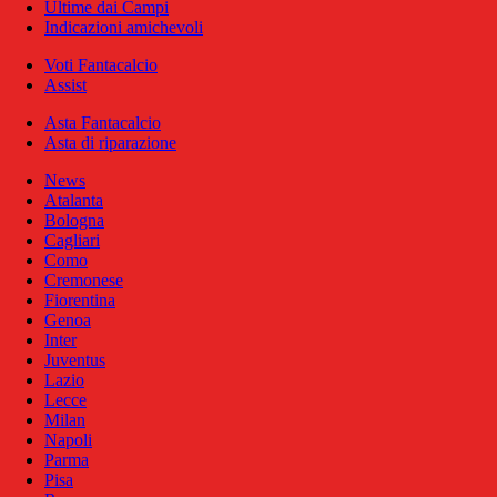
Ultime dai Campi
Indicazioni amichevoli
Voti Fantacalcio
Assist
Asta Fantacalcio
Asta di riparazione
News
Atalanta
Bologna
Cagliari
Como
Cremonese
Fiorentina
Genoa
Inter
Juventus
Lazio
Lecce
Milan
Napoli
Parma
Pisa