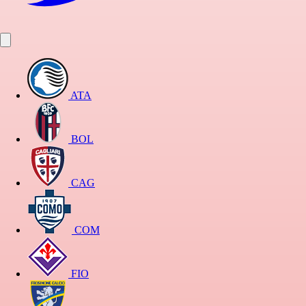
ATA
BOL
CAG
COM
FIO