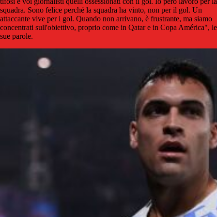
tifosi e voi giornalisti quelli ossessionati con il gol. Io però lavoro per la
squadra. Sono felice perché la squadra ha vinto, non per il gol. Un
attaccante vive per i gol. Quando non arrivano, è frustrante, ma siamo
concentrati sull'obiettivo, proprio come in Qatar e in Copa América", le
sue parole.