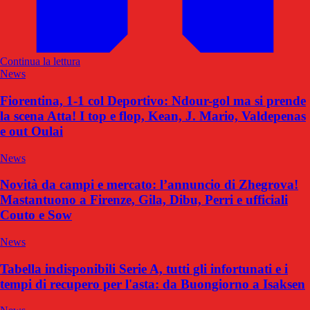
Continua la lettura
News
Fiorentina, 1-1 col Deportivo: Ndour-gol ma si prende
la scena Atta! I top e flop, Kean, J. Mario, Valdepenas
e out Oulai
News
Novità da campi e mercato: l’annuncio di Zhegrova!
Mastantuono a Firenze, Gila, Dibu, Perri e ufficiali
Couto e Sow
News
Tabella indisponibili Serie A, tutti gli infortunati e i
tempi di recupero per l'asta: da Buongiorno a Isaksen