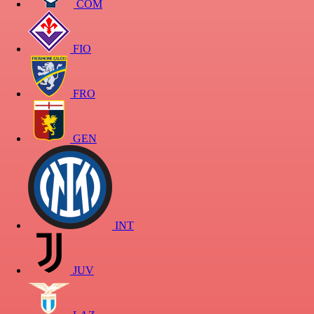
COM
FIO
FRO
GEN
INT
JUV