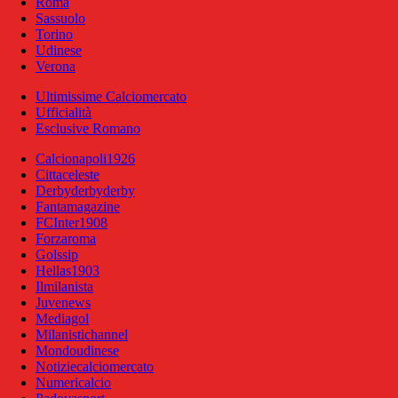
Roma
Sassuolo
Torino
Udinese
Verona
Ultimissime Calciomercato
Ufficialità
Esclusive Romano
Calcionapoli1926
Cittaceleste
Derbyderbyderby
Fantamagazine
FCInter1908
Forzaroma
Golssip
Hellas1903
Ilmilanista
Juvenews
Mediagol
Milanistichannel
Mondoudinese
Notiziecalciomercato
Numericalcio