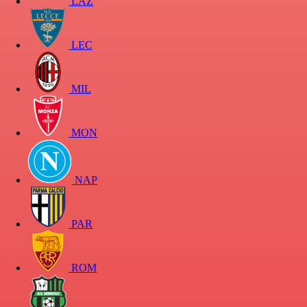
LAZ
LEC
MIL
MON
NAP
PAR
ROM