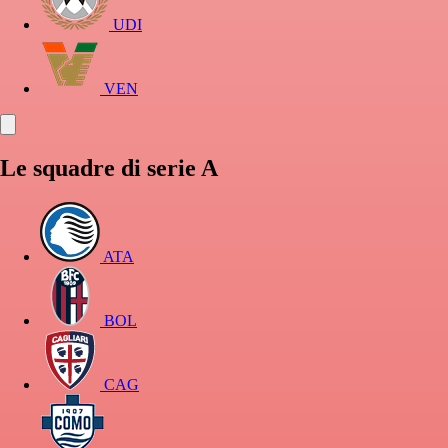
UDI
VEN
Le squadre di serie A
ATA
BOL
CAG