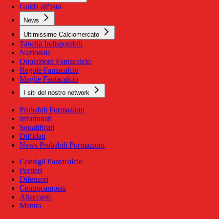
Guida all'asta
News
Ultimissime Calciomercato
Tabella Indisponibili
Nazionale
Quotazioni Fantacalcio
Regole Fantacalcio
Maglie Fantacalcio
I siti del nostro network
Probabili Formazioni
Infortunati
Squalificati
Diffidati
News Probabili Formazioni
Consigli Fantacalcio
Portieri
Difensori
Centrocampisti
Attaccanti
Mantra