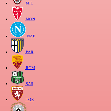
MIL
MON
NAP
PAR
ROM
SAS
TOR