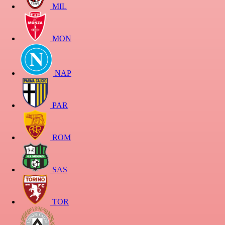
MIL
MON
NAP
PAR
ROM
SAS
TOR