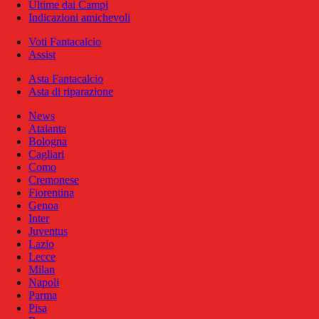
Ultime dai Campi
Indicazioni amichevoli
Voti Fantacalcio
Assist
Asta Fantacalcio
Asta di riparazione
News
Atalanta
Bologna
Cagliari
Como
Cremonese
Fiorentina
Genoa
Inter
Juventus
Lazio
Lecce
Milan
Napoli
Parma
Pisa