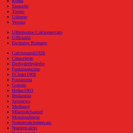
Roma
Sassuolo
Torino
Udinese
Verona
Ultimissime Calciomercato
Ufficialità
Esclusive Romano
Calcionapoli1926
Cittaceleste
Derbyderbyderby
Fantamagazine
FCInter1908
Forzaroma
Golssip
Hellas1903
Ilmilanista
Juvenews
Mediagol
Milanistichannel
Mondoudinese
Notiziecalciomercato
Numericalcio