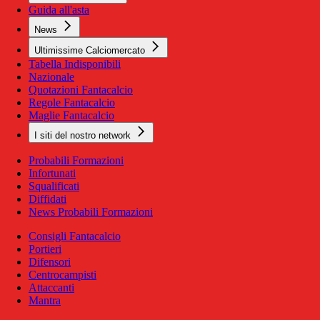
Guida all'asta
News
Ultimissime Calciomercato
Tabella Indisponibili
Nazionale
Quotazioni Fantacalcio
Regole Fantacalcio
Maglie Fantacalcio
I siti del nostro network
Probabili Formazioni
Infortunati
Squalificati
Diffidati
News Probabili Formazioni
Consigli Fantacalcio
Portieri
Difensori
Centrocampisti
Attaccanti
Mantra