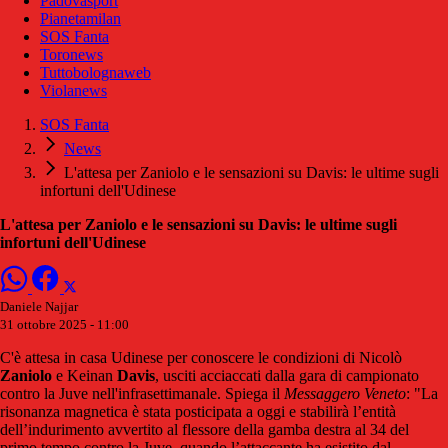
Padovasport
Pianetamilan
SOS Fanta
Toronews
Tuttobolognaweb
Violanews
SOS Fanta
News
L'attesa per Zaniolo e le sensazioni su Davis: le ultime sugli
infortuni dell'Udinese
L'attesa per Zaniolo e le sensazioni su Davis: le ultime sugli
infortuni dell'Udinese
Daniele Najjar
31 ottobre 2025 - 11:00
C'è attesa in casa Udinese per conoscere le condizioni di Nicolò
Zaniolo
e Keinan
Davis
, usciti acciaccati dalla gara di campionato
contro la Juve nell'infrasettimanale. Spiega il
Messaggero Veneto
: "La
risonanza magnetica è stata posticipata a oggi e stabilirà l’entità
dell’indurimento avvertito al flessore della gamba destra al 34 del
primo tempo contro la Juve, quando l’attaccante ha esistito dal