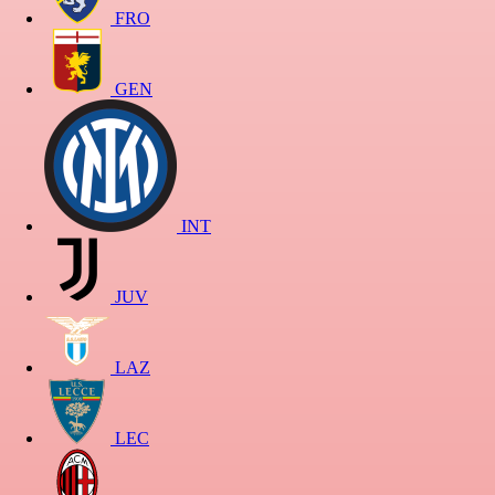
FRO
GEN
INT
JUV
LAZ
LEC