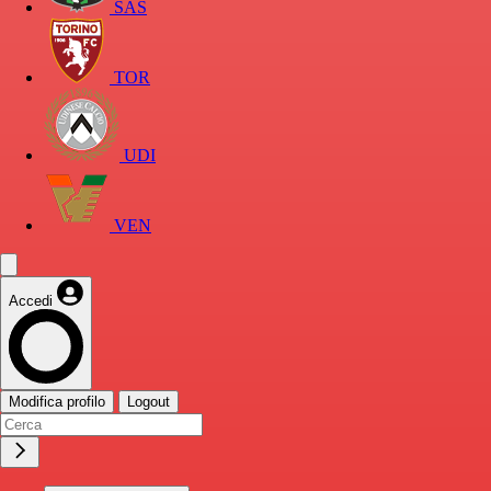
SAS
TOR
UDI
VEN
Accedi
Modifica profilo
Logout