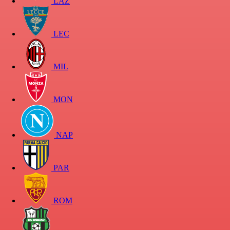
LAZ
LEC
MIL
MON
NAP
PAR
ROM