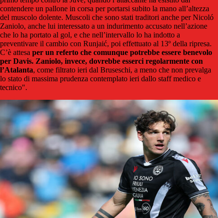
contendere un pallone in corsa per portarsi subito la mano all’altezza
del muscolo dolente. Muscoli che sono stati traditori anche per Nicoló
Zaniolo, anche lui interessato a un indurimento accusato nell’azione
che lo ha portato al gol, e che nell’intervallo lo ha indotto a
preventivare il cambio con Runjaić, poi effettuato al 13º della ripresa.
C’è attesa
per un referto che comunque potrebbe essere benevolo
per Davis. Zaniolo, invece, dovrebbe esserci regolarmente con
l’Atalanta
, come filtrato ieri dal Bruseschi, a meno che non prevalga
lo stato di massima prudenza contemplato ieri dallo staff medico e
tecnico".