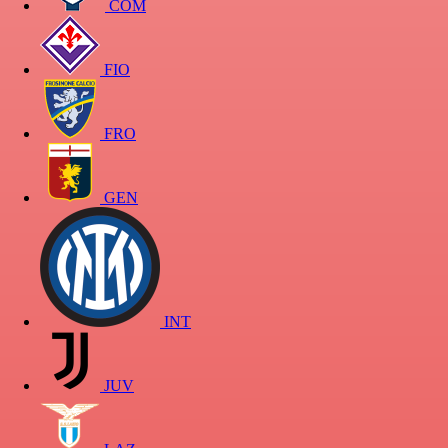
COM
FIO
FRO
GEN
INT
JUV