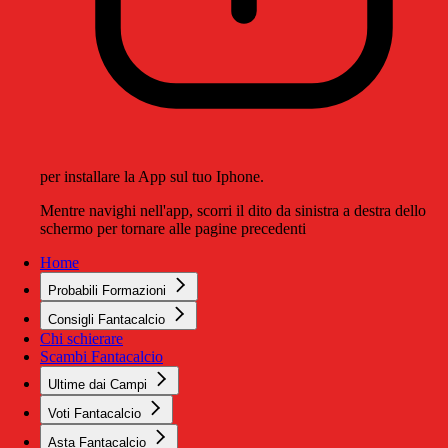
per installare la App sul tuo Iphone.
Mentre navighi nell'app, scorri il dito da sinistra a destra dello
schermo per tornare alle pagine precedenti
Home
Probabili Formazioni
Consigli Fantacalcio
Chi schierare
Scambi Fantacalcio
Ultime dai Campi
Voti Fantacalcio
Asta Fantacalcio