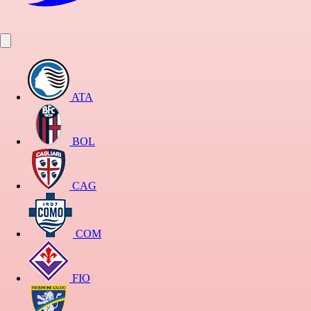
ATA
BOL
CAG
COM
FIO