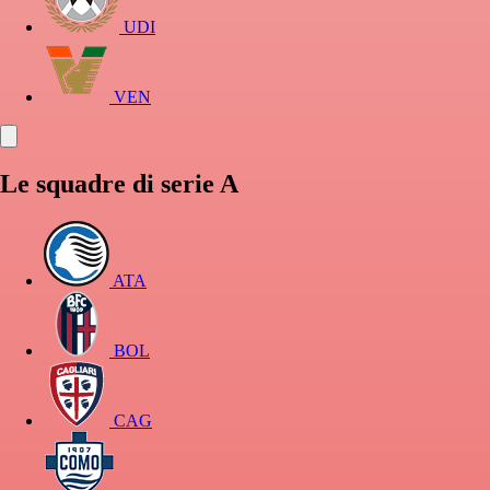
UDI
VEN
Le squadre di serie A
ATA
BOL
CAG