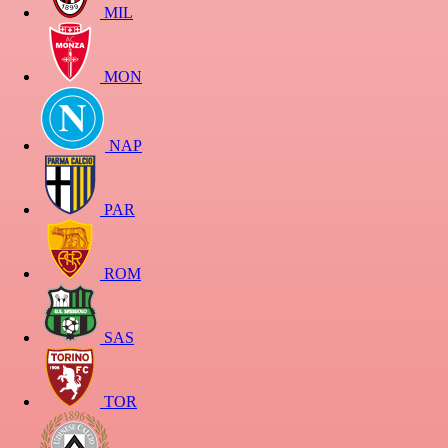
MIL
MON
NAP
PAR
ROM
SAS
TOR