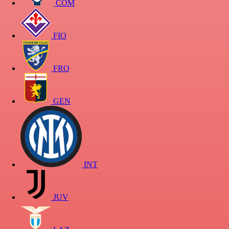
COM
FIO
FRO
GEN
INT
JUV