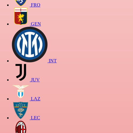
FRO
GEN
INT
JUV
LAZ
LEC