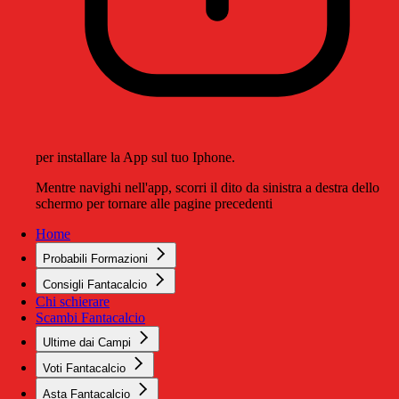
per installare la App sul tuo Iphone.
Mentre navighi nell'app, scorri il dito da sinistra a destra dello
schermo per tornare alle pagine precedenti
Home
Probabili Formazioni
Consigli Fantacalcio
Chi schierare
Scambi Fantacalcio
Ultime dai Campi
Voti Fantacalcio
Asta Fantacalcio