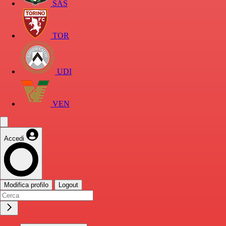
SAS
TOR
UDI
VEN
Accedi
Modifica profilo
Logout