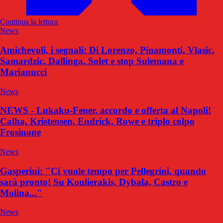
Continua la lettura
News
Amichevoli, i segnali: Di Lorenzo, Pinamonti, Vlasic,
Samardzic, Dallinga, Solet e stop Sulemana e
Marianucci
News
NEWS - Lukaku-Fener, accordo e offerta al Napoli!
Calha, Kristensen, Endrick, Rowe e triplo colpo
Frosinone
News
Gasperini: "Ci vuole tempo per Pellegrini, quando
sarà pronto! Su Koulierakis, Dybala, Castro e
Molina..."
News