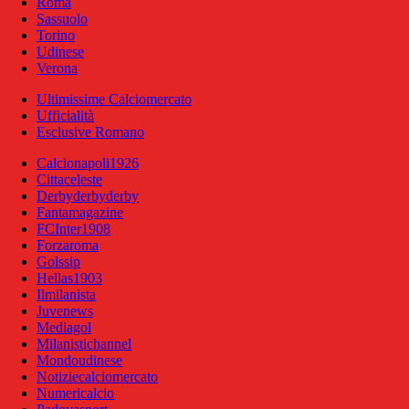
Roma
Sassuolo
Torino
Udinese
Verona
Ultimissime Calciomercato
Ufficialità
Esclusive Romano
Calcionapoli1926
Cittaceleste
Derbyderbyderby
Fantamagazine
FCInter1908
Forzaroma
Golssip
Hellas1903
Ilmilanista
Juvenews
Mediagol
Milanistichannel
Mondoudinese
Notiziecalciomercato
Numericalcio