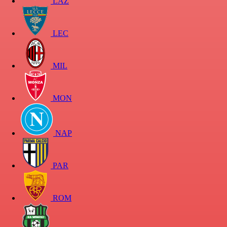
LAZ
LEC
MIL
MON
NAP
PAR
ROM