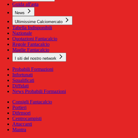
Guida all'asta
News
Ultimissime Calciomercato
Tabella Indisponibili
Nazionale
Quotazioni Fantacalcio
Regole Fantacalcio
Maglie Fantacalcio
I siti del nostro network
Probabili Formazioni
Infortunati
Squalificati
Diffidati
News Probabili Formazioni
Consigli Fantacalcio
Portieri
Difensori
Centrocampisti
Attaccanti
Mantra