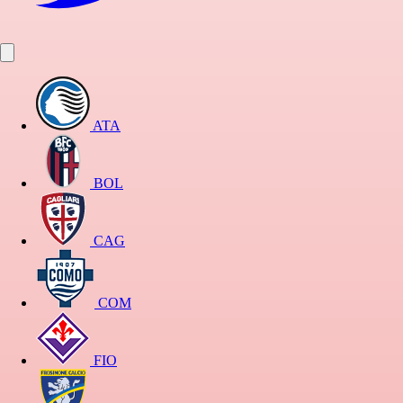
ATA
BOL
CAG
COM
FIO