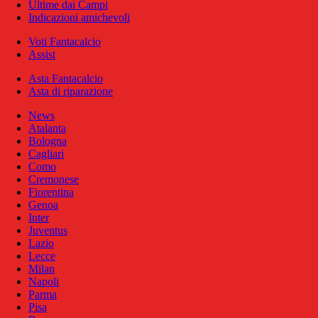
Ultime dai Campi
Indicazioni amichevoli
Voti Fantacalcio
Assist
Asta Fantacalcio
Asta di riparazione
News
Atalanta
Bologna
Cagliari
Como
Cremonese
Fiorentina
Genoa
Inter
Juventus
Lazio
Lecce
Milan
Napoli
Parma
Pisa