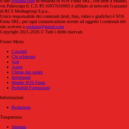
Il sito
sosfanta.com
di titolarità di SOS Fanta SRL, con sede a Milano,
via Paleocapa 6, C.F./PI 10057610965 è affiliato al network Gazzanet
di RCS Mediagroup S.p.a..
Unico responsabile dei contenuti (testi, foto, video e grafiche) è SOS
Fanta SRL; per ogni comunicazione avente ad oggetto i contenuti del
sito scrivere a
sosfanta@gmail.com
Copyright 2021-2026 © Tutti i diritti riservati.
Footer Menu
Consigli
Chi schierare
Voti
Assist
Ultime dai campi
Infortunati
Maglie SOS Fanta
Probabili Formazioni
Informazioni
Redazione
Trasparenza
Sitemap