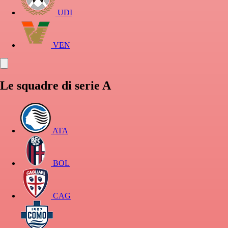
UDI
VEN
Le squadre di serie A
ATA
BOL
CAG