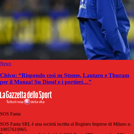
News
Chivu: “Rispondo così su Stones, Lautaro e Thuram
per il Monza! Su Diouf e i portieri…”
SOS Fanta
SOS Fanta SRL è una società iscritta al Registro Imprese di Milano n.
10057610965.