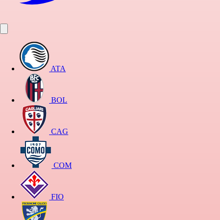
ATA
BOL
CAG
COM
FIO