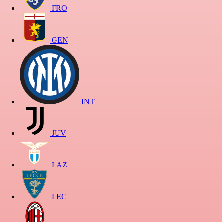
FRO
GEN
INT
JUV
LAZ
LEC