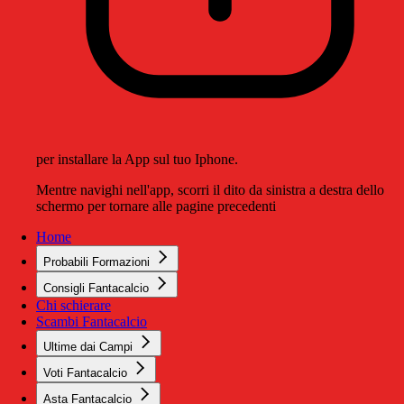
per installare la App sul tuo Iphone.
Mentre navighi nell'app, scorri il dito da sinistra a destra dello
schermo per tornare alle pagine precedenti
Home
Probabili Formazioni
Consigli Fantacalcio
Chi schierare
Scambi Fantacalcio
Ultime dai Campi
Voti Fantacalcio
Asta Fantacalcio