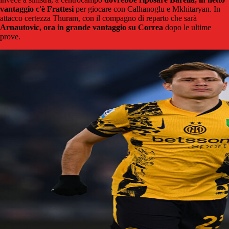
vantaggio c'è Frattesi
per giocare con Calhanoglu e Mkhitaryan. In
attacco certezza Thuram, con il compagno di reparto che sarà
Arnautovic, ora in grande vantaggio su Correa
dopo le ultime
prove.