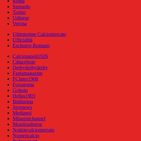
Roma
Sassuolo
Torino
Udinese
Verona
Ultimissime Calciomercato
Ufficialità
Esclusive Romano
Calcionapoli1926
Cittaceleste
Derbyderbyderby
Fantamagazine
FCInter1908
Forzaroma
Golssip
Hellas1903
Ilmilanista
Juvenews
Mediagol
Milanistichannel
Mondoudinese
Notiziecalciomercato
Numericalcio