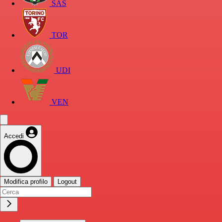
SAS
TOR
UDI
VEN
Accedi
Modifica profilo
Logout