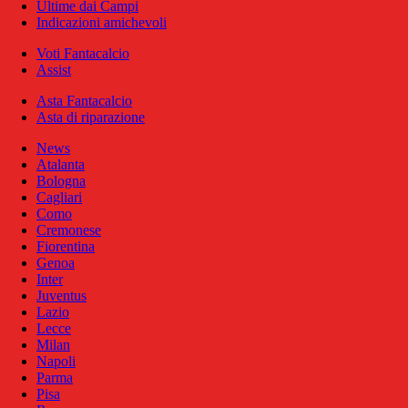
Ultime dai Campi
Indicazioni amichevoli
Voti Fantacalcio
Assist
Asta Fantacalcio
Asta di riparazione
News
Atalanta
Bologna
Cagliari
Como
Cremonese
Fiorentina
Genoa
Inter
Juventus
Lazio
Lecce
Milan
Napoli
Parma
Pisa