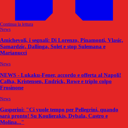
Continua la lettura
News
Amichevoli, i segnali: Di Lorenzo, Pinamonti, Vlasic,
Samardzic, Dallinga, Solet e stop Sulemana e
Marianucci
News
NEWS - Lukaku-Fener, accordo e offerta al Napoli!
Calha, Kristensen, Endrick, Rowe e triplo colpo
Frosinone
News
Gasperini: "Ci vuole tempo per Pellegrini, quando
sarà pronto! Su Koulierakis, Dybala, Castro e
Molina..."