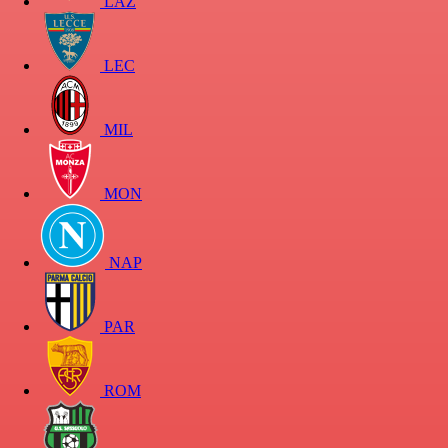
LAZ
LEC
MIL
MON
NAP
PAR
ROM