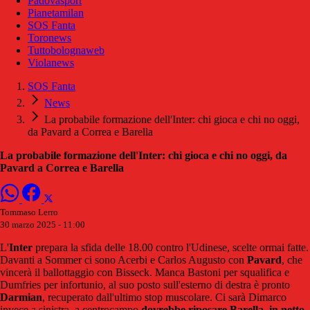
Padovasport
Pianetamilan
SOS Fanta
Toronews
Tuttobolognaweb
Violanews
SOS Fanta
News
La probabile formazione dell'Inter: chi gioca e chi no oggi,
da Pavard a Correa e Barella
La probabile formazione dell'Inter: chi gioca e chi no oggi, da
Pavard a Correa e Barella
Tommaso Lerro
30 marzo 2025 - 11:00
L'
Inter
prepara la sfida delle 18.00 contro l'Udinese, scelte ormai fatte.
Davanti a Sommer ci sono Acerbi e Carlos Augusto con
Pavard
, che
vincerà il ballottaggio con Bisseck. Manca Bastoni per squalifica e
Dumfries per infortunio, al suo posto sull'esterno di destra è pronto
Darmian
, recuperato dall'ultimo stop muscolare. Ci sarà Dimarco
invece a sinistra, a centrocampo
dovrebbe riposare Barella, in netto