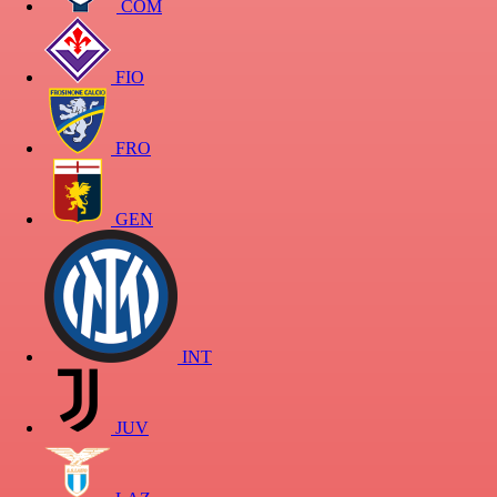
COM
FIO
FRO
GEN
INT
JUV