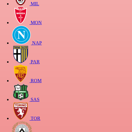
MIL
MON
NAP
PAR
ROM
SAS
TOR