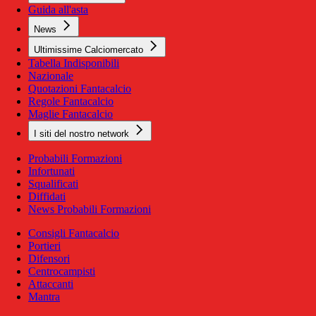
Guida all'asta
News
Ultimissime Calciomercato
Tabella Indisponibili
Nazionale
Quotazioni Fantacalcio
Regole Fantacalcio
Maglie Fantacalcio
I siti del nostro network
Probabili Formazioni
Infortunati
Squalificati
Diffidati
News Probabili Formazioni
Consigli Fantacalcio
Portieri
Difensori
Centrocampisti
Attaccanti
Mantra