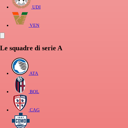
UDI
VEN
Le squadre di serie A
ATA
BOL
CAG