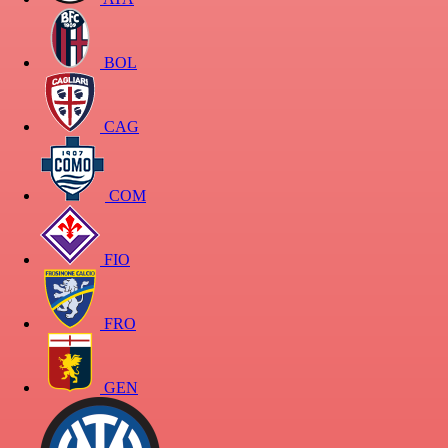
BOL
CAG
COM
FIO
FRO
GEN