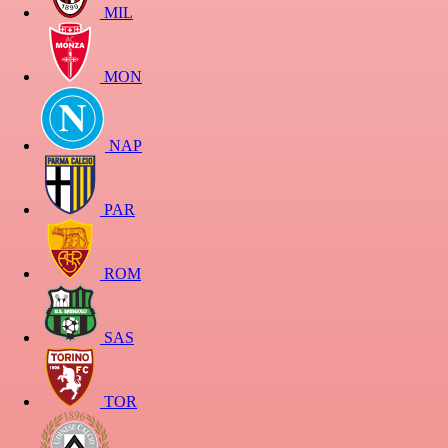
MIL
MON
NAP
PAR
ROM
SAS
TOR