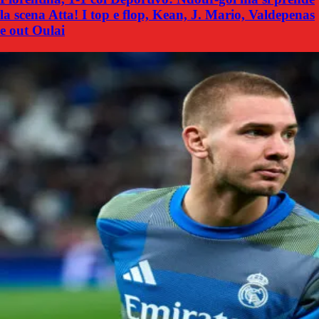
la scena Atta! I top e flop, Kean, J. Mario, Valdepenas
e out Oulai