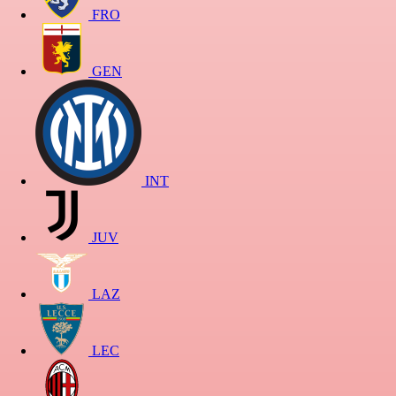
FRO
GEN
INT
JUV
LAZ
LEC