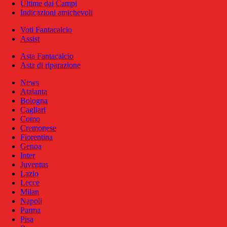
Ultime dai Campi
Indicazioni amichevoli
Voti Fantacalcio
Assist
Asta Fantacalcio
Asta di riparazione
News
Atalanta
Bologna
Cagliari
Como
Cremonese
Fiorentina
Genoa
Inter
Juventus
Lazio
Lecce
Milan
Napoli
Parma
Pisa