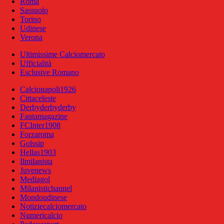
Roma
Sassuolo
Torino
Udinese
Verona
Ultimissime Calciomercato
Ufficialità
Esclusive Romano
Calcionapoli1926
Cittaceleste
Derbyderbyderby
Fantamagazine
FCInter1908
Forzaroma
Golssip
Hellas1903
Ilmilanista
Juvenews
Mediagol
Milanistichannel
Mondoudinese
Notiziecalciomercato
Numericalcio