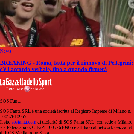
News
BREAKING - Roma, fatta per il rinnovo di Pellegrini:
c'è l'accordo verbale, fino a quando firmerà
SOS Fanta
SOS Fanta SRL è una società iscritta al Registro Imprese di Milano n.
10057610965.
Il sito
sosfanta.com
di titolarità di SOS Fanta SRL, con sede a Milano,
via Paleocapa 6, C.F./PI 10057610965 è affiliato al network Gazzanet
di RCS Mediagroup S.p.a..