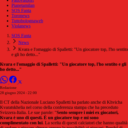
Padovasport
Pianetamilan
SOS Fanta
Toronews
Tuttobolognaweb
Violanews
SOS Fanta
News
Kvara e l'omaggio di Spalletti: "Un giocatore top, l'ho sentito
e gli ho detto..."
Kvara e l'omaggio di Spalletti: "Un giocatore top, l'ho sentito e gli
ho detto..."
Redazione
28 giugno 2024 - 22:00
Il CT della Nazionale Luciano Spalletti ha parlato anche di Khvicha
Kvaratskhelia nel corso della conferenza stampa che ha preceduto
Svizzera-Italia. Le sue parole: "
Sento sempre i miei ex giocatori,
Kvara è uno di questi. È un giocatore top e mi sono
complimentato con lui
. La scelta di questi calciatori che hanno qualità
di andare a giocare altrove aprono le possibilità ai giovani. Perché di