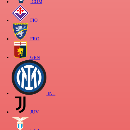
COM
FIO
FRO
GEN
INT
JUV