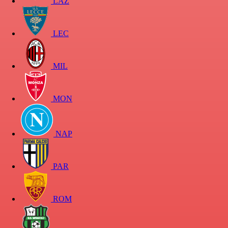
LAZ
LEC
MIL
MON
NAP
PAR
ROM