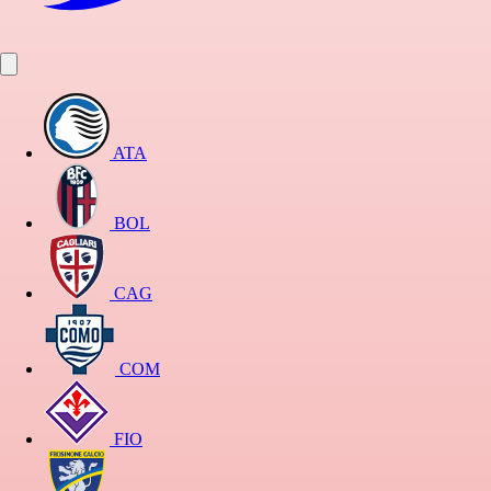
ATA
BOL
CAG
COM
FIO