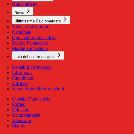
Guida all'asta
News
Ultimissime Calciomercato
Tabella Indisponibili
Nazionale
Quotazioni Fantacalcio
Regole Fantacalcio
Maglie Fantacalcio
I siti del nostro network
Probabili Formazioni
Infortunati
Squalificati
Diffidati
News Probabili Formazioni
Consigli Fantacalcio
Portieri
Difensori
Centrocampisti
Attaccanti
Mantra