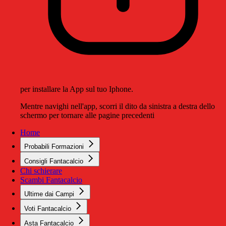
per installare la App sul tuo Iphone.
Mentre navighi nell'app, scorri il dito da sinistra a destra dello
schermo per tornare alle pagine precedenti
Home
Probabili Formazioni
Consigli Fantacalcio
Chi schierare
Scambi Fantacalcio
Ultime dai Campi
Voti Fantacalcio
Asta Fantacalcio