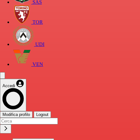
SAS
TOR
UDI
VEN
Accedi
Modifica profilo
Logout