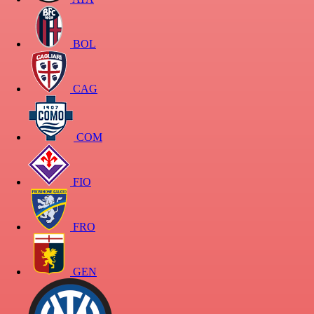
BOL
CAG
COM
FIO
FRO
GEN