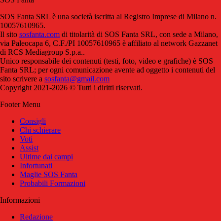
SOS Fanta SRL è una società iscritta al Registro Imprese di Milano n.
10057610965.
Il sito
sosfanta.com
di titolarità di SOS Fanta SRL, con sede a Milano,
via Paleocapa 6, C.F./PI 10057610965 è affiliato al network Gazzanet
di RCS Mediagroup S.p.a..
Unico responsabile dei contenuti (testi, foto, video e grafiche) è SOS
Fanta SRL; per ogni comunicazione avente ad oggetto i contenuti del
sito scrivere a
sosfanta@gmail.com
Copyright 2021-2026 © Tutti i diritti riservati.
Footer Menu
Consigli
Chi schierare
Voti
Assist
Ultime dai campi
Infortunati
Maglie SOS Fanta
Probabili Formazioni
Informazioni
Redazione