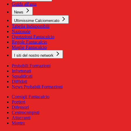
Guida all'asta
News
Ultimissime Calciomercato
Tabella Indisponibili
Nazionale
Quotazioni Fantacalcio
Regole Fantacalcio
Maglie Fantacalcio
I siti del nostro network
Probabili Formazioni
Infortunati
Squalificati
Diffidati
News Probabili Formazioni
Consigli Fantacalcio
Portieri
Difensori
Centrocampisti
Attaccanti
Mantra