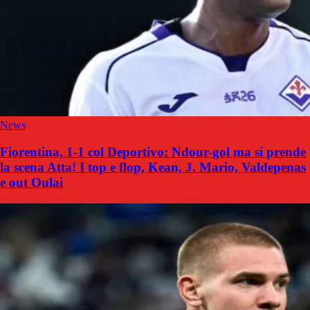
News
Fiorentina, 1-1 col Deportivo: Ndour-gol ma si prende
la scena Atta! I top e flop, Kean, J. Mario, Valdepenas
e out Oulai