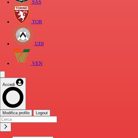
SAS
TOR
UDI
VEN
Accedi
Modifica profilo
Logout