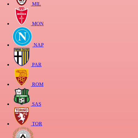
MIL
MON
NAP
PAR
ROM
SAS
TOR