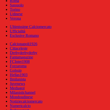
Roma
Sassuolo
Torino
Udinese
Verona
Ultimissime Calciomercato
Ufficialità
Esclusive Romano
Calcionapoli1926
Cittaceleste
Derbyderbyderby
Fantamagazine
FCInter1908
Forzaroma
Golssip
Hellas1903
Ilmilanista
Juvenews
Mediagol
Milanistichannel
Mondoudinese
Notiziecalciomercato
Numericalcio