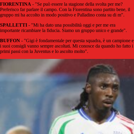
FIORENTINA
- "Se può essere la stagione della svolta per me?
Preferisco far parlare il campo. Con la Fiorentina sono partito bene, il
gruppo mi ha accolto in modo positivo e Palladino conta su di m".
SPALLETTI
- "Mi ha dato una possibilità oggi e per me era
importante ricambiare la fiducia. Siamo un gruppo unico e grande".
BUFFON
- "Gigi è fondamentale per questa squadra, è un campione e
i suoi consigli vanno sempre ascoltati. Mi conosce da quando ho fatto i
primi passi con la Juventus e lo ascolto molto".