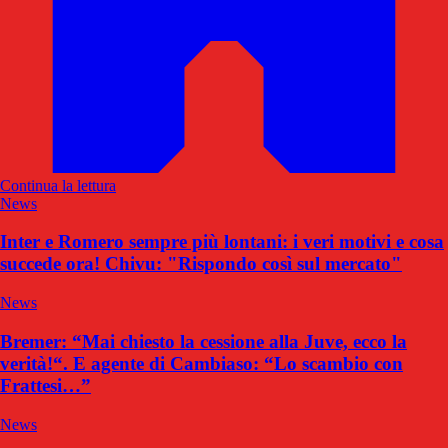
Continua la lettura
News
Inter e Romero sempre più lontani: i veri motivi e cosa
succede ora! Chivu: "Rispondo così sul mercato"
News
Bremer: “Mai chiesto la cessione alla Juve, ecco la
verità!“. E agente di Cambiaso: “Lo scambio con
Frattesi…”
News