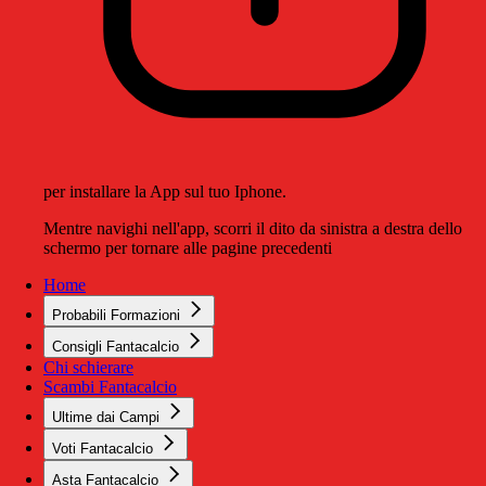
per installare la App sul tuo Iphone.
Mentre navighi nell'app, scorri il dito da sinistra a destra dello
schermo per tornare alle pagine precedenti
Home
Probabili Formazioni
Consigli Fantacalcio
Chi schierare
Scambi Fantacalcio
Ultime dai Campi
Voti Fantacalcio
Asta Fantacalcio