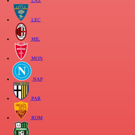
LAZ
LEC
MIL
MON
NAP
PAR
ROM