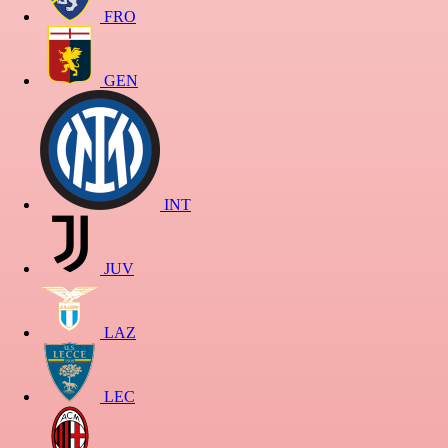
FRO
GEN
INT
JUV
LAZ
LEC