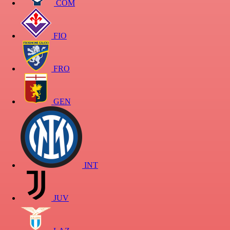
COM
FIO
FRO
GEN
INT
JUV