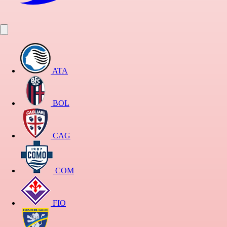
ATA
BOL
CAG
COM
FIO