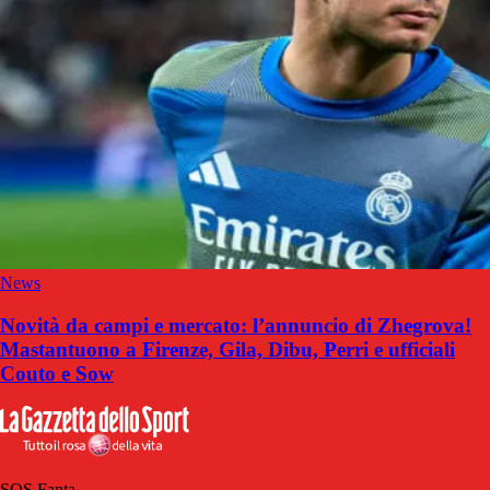
News
Novità da campi e mercato: l’annuncio di Zhegrova!
Mastantuono a Firenze, Gila, Dibu, Perri e ufficiali
Couto e Sow
SOS Fanta