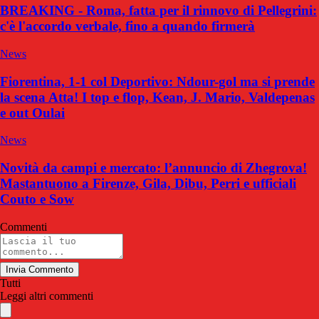
BREAKING - Roma, fatta per il rinnovo di Pellegrini:
c'è l'accordo verbale, fino a quando firmerà
News
Fiorentina, 1-1 col Deportivo: Ndour-gol ma si prende
la scena Atta! I top e flop, Kean, J. Mario, Valdepenas
e out Oulai
News
Novità da campi e mercato: l’annuncio di Zhegrova!
Mastantuono a Firenze, Gila, Dibu, Perri e ufficiali
Couto e Sow
Commenti
Invia Commento
Tutti
Leggi altri commenti