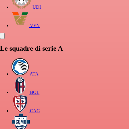
UDI
VEN
Le squadre di serie A
ATA
BOL
CAG