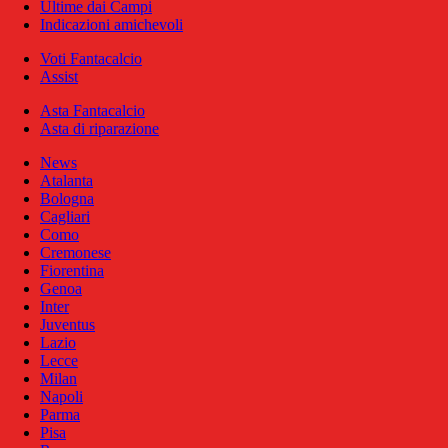
Ultime dai Campi
Indicazioni amichevoli
Voti Fantacalcio
Assist
Asta Fantacalcio
Asta di riparazione
News
Atalanta
Bologna
Cagliari
Como
Cremonese
Fiorentina
Genoa
Inter
Juventus
Lazio
Lecce
Milan
Napoli
Parma
Pisa