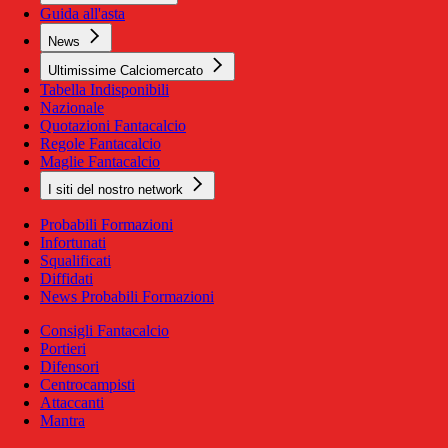
Guida all'asta
News
Ultimissime Calciomercato
Tabella Indisponibili
Nazionale
Quotazioni Fantacalcio
Regole Fantacalcio
Maglie Fantacalcio
I siti del nostro network
Probabili Formazioni
Infortunati
Squalificati
Diffidati
News Probabili Formazioni
Consigli Fantacalcio
Portieri
Difensori
Centrocampisti
Attaccanti
Mantra