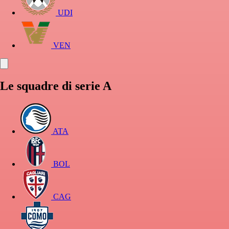
UDI
VEN
Le squadre di serie A
ATA
BOL
CAG