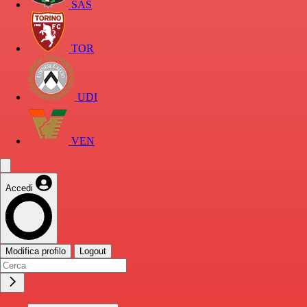
SAS
TOR
UDI
VEN
Accedi
Modifica profilo
Logout