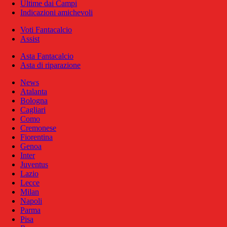
Ultime dai Campi
Indicazioni amichevoli
Voti Fantacalcio
Assist
Asta Fantacalcio
Asta di riparazione
News
Atalanta
Bologna
Cagliari
Como
Cremonese
Fiorentina
Genoa
Inter
Juventus
Lazio
Lecce
Milan
Napoli
Parma
Pisa