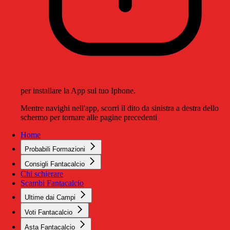
per installare la App sul tuo Iphone.
Mentre navighi nell'app, scorri il dito da sinistra a destra dello
schermo per tornare alle pagine precedenti
Home
Probabili Formazioni
Consigli Fantacalcio
Chi schierare
Scambi Fantacalcio
Ultime dai Campi
Voti Fantacalcio
Asta Fantacalcio