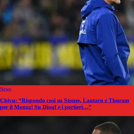
News
Chivu: “Rispondo così su Stones, Lautaro e Thuram
per il Monza! Su Diouf e i portieri…”