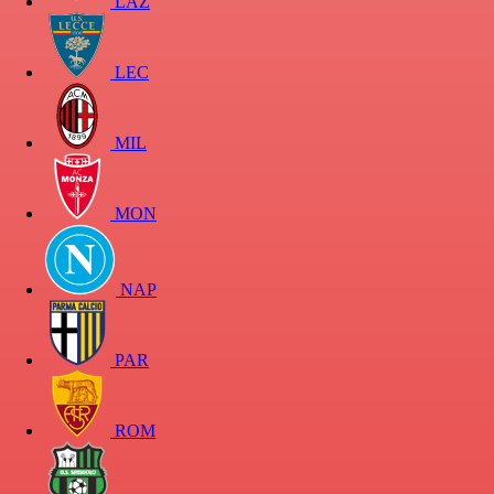
LAZ
LEC
MIL
MON
NAP
PAR
ROM