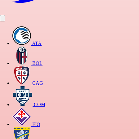
ATA
BOL
CAG
COM
FIO