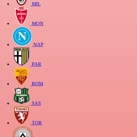
MIL
MON
NAP
PAR
ROM
SAS
TOR