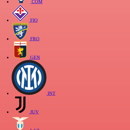
COM
FIO
FRO
GEN
INT
JUV