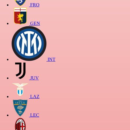
FRO
GEN
INT
JUV
LAZ
LEC