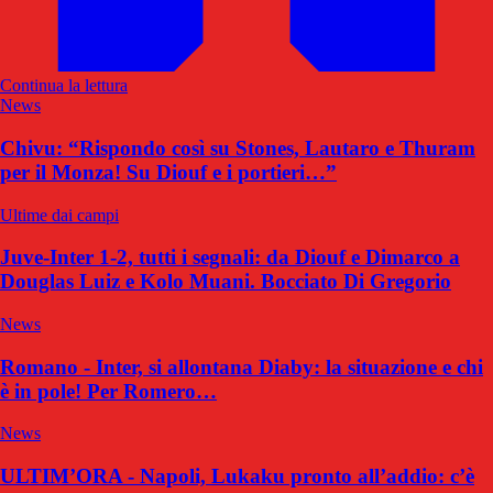
Continua la lettura
News
Chivu: “Rispondo così su Stones, Lautaro e Thuram
per il Monza! Su Diouf e i portieri…”
Ultime dai campi
Juve-Inter 1-2, tutti i segnali: da Diouf e Dimarco a
Douglas Luiz e Kolo Muani. Bocciato Di Gregorio
News
Romano - Inter, si allontana Diaby: la situazione e chi
è in pole! Per Romero…
News
ULTIM’ORA - Napoli, Lukaku pronto all’addio: c’è