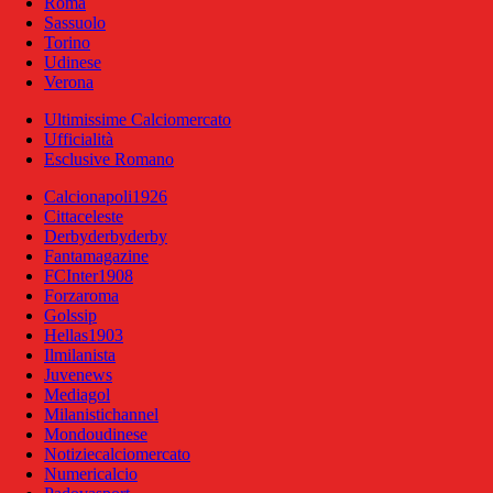
Roma
Sassuolo
Torino
Udinese
Verona
Ultimissime Calciomercato
Ufficialità
Esclusive Romano
Calcionapoli1926
Cittaceleste
Derbyderbyderby
Fantamagazine
FCInter1908
Forzaroma
Golssip
Hellas1903
Ilmilanista
Juvenews
Mediagol
Milanistichannel
Mondoudinese
Notiziecalciomercato
Numericalcio