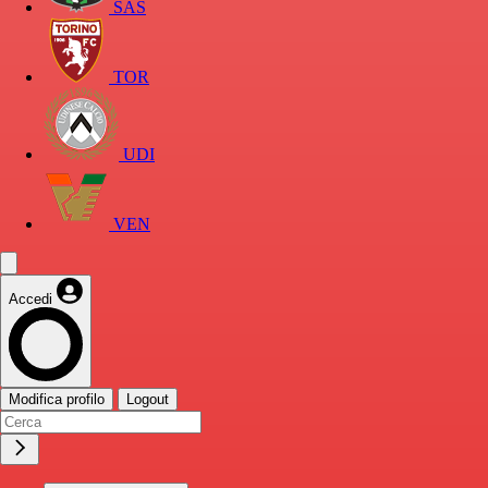
SAS
TOR
UDI
VEN
Accedi
Modifica profilo
Logout