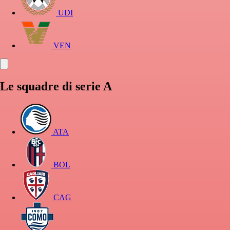
UDI
VEN
Le squadre di serie A
ATA
BOL
CAG