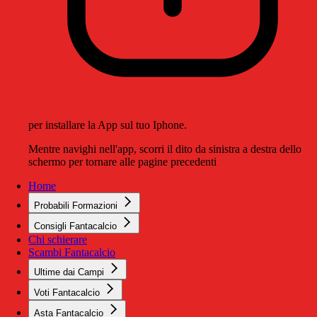
per installare la App sul tuo Iphone.
Mentre navighi nell'app, scorri il dito da sinistra a destra dello
schermo per tornare alle pagine precedenti
Home
Probabili Formazioni
Consigli Fantacalcio
Chi schierare
Scambi Fantacalcio
Ultime dai Campi
Voti Fantacalcio
Asta Fantacalcio