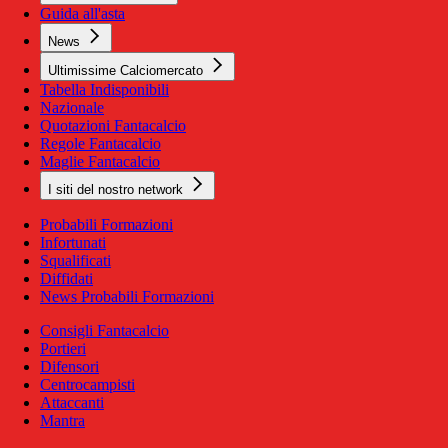
Guida all'asta
News
Ultimissime Calciomercato
Tabella Indisponibili
Nazionale
Quotazioni Fantacalcio
Regole Fantacalcio
Maglie Fantacalcio
I siti del nostro network
Probabili Formazioni
Infortunati
Squalificati
Diffidati
News Probabili Formazioni
Consigli Fantacalcio
Portieri
Difensori
Centrocampisti
Attaccanti
Mantra