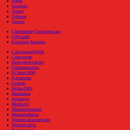
Roma
Sassuolo
Torino
Udinese
Verona
Ultimissime Calciomercato
Ufficialità
Esclusive Romano
Calcionapoli1926
Cittaceleste
Derbyderbyderby
Fantamagazine
FCInter1908
Forzaroma
Golssip
Hellas1903
Ilmilanista
Juvenews
Mediagol
Milanistichannel
Mondoudinese
Notiziecalciomercato
Numericalcio