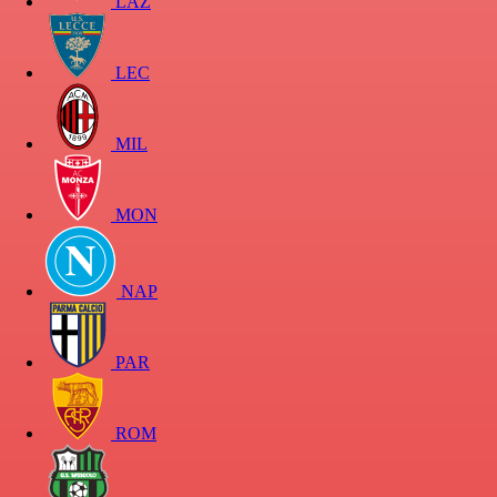
LAZ
LEC
MIL
MON
NAP
PAR
ROM