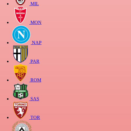
MIL
MON
NAP
PAR
ROM
SAS
TOR