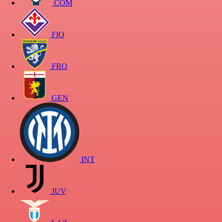
COM
FIO
FRO
GEN
INT
JUV