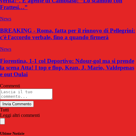
verità!“. E agente di Cambiaso: “Lo scambio con
Frattesi…”
News
BREAKING - Roma, fatta per il rinnovo di Pellegrini:
c'è l'accordo verbale, fino a quando firmerà
News
Fiorentina, 1-1 col Deportivo: Ndour-gol ma si prende
la scena Atta! I top e flop, Kean, J. Mario, Valdepenas
e out Oulai
Commenti
Invia Commento
Tutti
Leggi altri commenti
Ultime Notizie