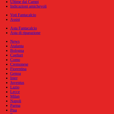
Ultime dai Campi
Indicazioni amichevoli
Voti Fantacalcio
Assist
Asta Fantacalcio
Asta di riparazione
News
Atalanta
Bologna
Cagliari
Como
Cremonese
Fiorentina
Genoa
Inter
Juventus
Lazio
Lecce
Milan
Napoli
Parma
Pisa