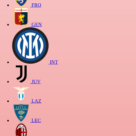
FRO
GEN
INT
JUV
LAZ
LEC