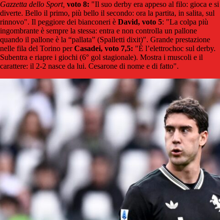
Gazzetta dello Sport,
voto 8:
"Il suo derby era appeso al filo: gioca e si
diverte. Bello il primo, più bello il secondo: ora la partita, in salita, sul
rinnovo". Il peggiore dei bianconeri è
David, voto 5
: "La colpa più
ingombrante è sempre la stessa: entra e non controlla un pallone
quando il pallone è la “pallata” (Spalletti dixit)". Grande prestazione
nelle fila del Torino per
Casadei, voto 7,5:
"È l’elettrochoc sul derby.
Subentra e riapre i giochi (6° gol stagionale). Mostra i muscoli e il
carattere: il 2-2 nasce da lui. Cesarone di nome e di fatto".