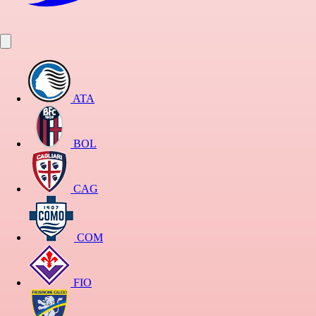
ATA
BOL
CAG
COM
FIO