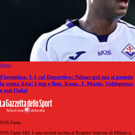
News
Fiorentina, 1-1 col Deportivo: Ndour-gol ma si prende
la scena Atta! I top e flop, Kean, J. Mario, Valdepenas
e out Oulai
SOS Fanta
SOS Fanta SRL è una società iscritta al Registro Imprese di Milano n.