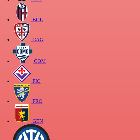
BOL
CAG
COM
FIO
FRO
GEN