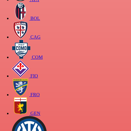
BOL
CAG
COM
FIO
FRO
GEN