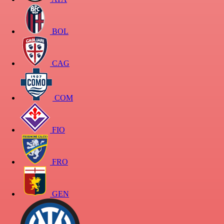
BOL
CAG
COM
FIO
FRO
GEN