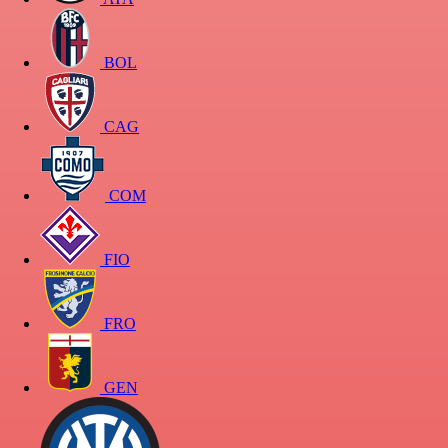
BOL
CAG
COM
FIO
FRO
GEN