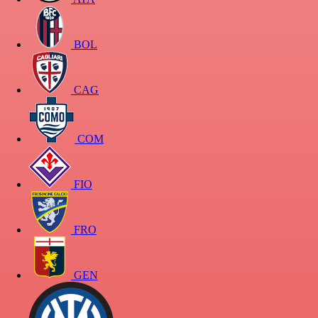
BOL
CAG
COM
FIO
FRO
GEN