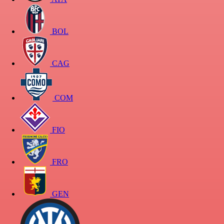
BOL
CAG
COM
FIO
FRO
GEN