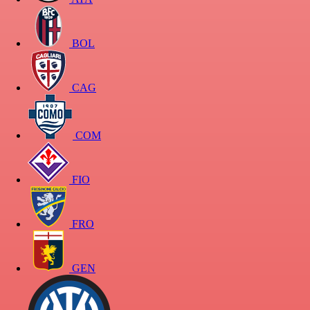
BOL
CAG
COM
FIO
FRO
GEN