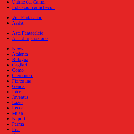
Ultime dai Campi
Indicazioni amichevoli
Voti Fantacalcio
Assist
Asta Fantacalcio
Asta di riparazione
News
Atalanta
Bologna
Cagliari
Como
Cremonese
Fiorentina
Genoa
Inter
Juventus
Lazio
Lecce
Milan
Napoli
Parma
Pisa