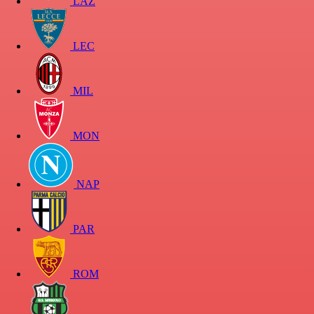
LAZ
LEC
MIL
MON
NAP
PAR
ROM