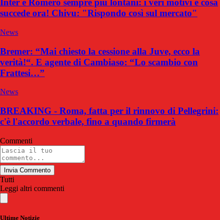
Inter e Romero sempre più lontani: i veri motivi e cosa
succede ora! Chivu: "Rispondo così sul mercato"
News
Bremer: “Mai chiesto la cessione alla Juve, ecco la
verità!“. E agente di Cambiaso: “Lo scambio con
Frattesi…”
News
BREAKING - Roma, fatta per il rinnovo di Pellegrini:
c'è l'accordo verbale, fino a quando firmerà
Commenti
Invia Commento
Tutti
Leggi altri commenti
Ultime Notizie