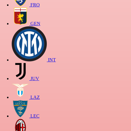
FRO
GEN
INT
JUV
LAZ
LEC