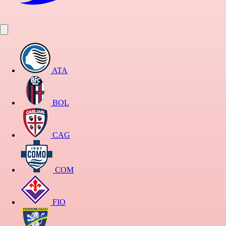
ATA
BOL
CAG
COM
FIO