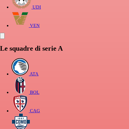
UDI
VEN
Le squadre di serie A
ATA
BOL
CAG