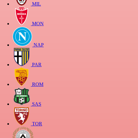
MIL
MON
NAP
PAR
ROM
SAS
TOR