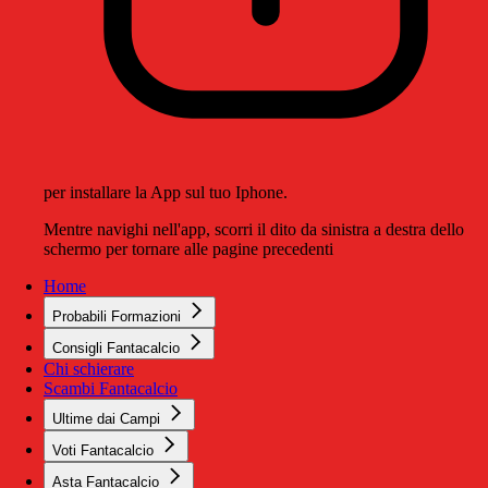
per installare la App sul tuo Iphone.
Mentre navighi nell'app, scorri il dito da sinistra a destra dello
schermo per tornare alle pagine precedenti
Home
Probabili Formazioni
Consigli Fantacalcio
Chi schierare
Scambi Fantacalcio
Ultime dai Campi
Voti Fantacalcio
Asta Fantacalcio