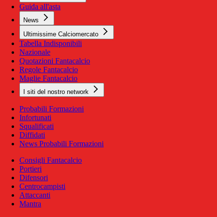
Guida all'asta
News
Ultimissime Calciomercato
Tabella Indisponibili
Nazionale
Quotazioni Fantacalcio
Regole Fantacalcio
Maglie Fantacalcio
I siti del nostro network
Probabili Formazioni
Infortunati
Squalificati
Diffidati
News Probabili Formazioni
Consigli Fantacalcio
Portieri
Difensori
Centrocampisti
Attaccanti
Mantra