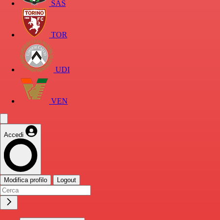
SAS
TOR
UDI
VEN
Accedi
Modifica profilo
Logout