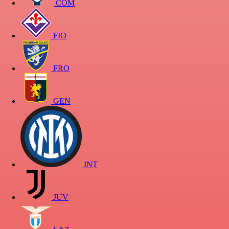
COM
FIO
FRO
GEN
INT
JUV