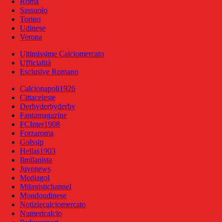
Roma
Sassuolo
Torino
Udinese
Verona
Ultimissime Calciomercato
Ufficialità
Esclusive Romano
Calcionapoli1926
Cittaceleste
Derbyderbyderby
Fantamagazine
FCInter1908
Forzaroma
Golssip
Hellas1903
Ilmilanista
Juvenews
Mediagol
Milanistichannel
Mondoudinese
Notiziecalciomercato
Numericalcio