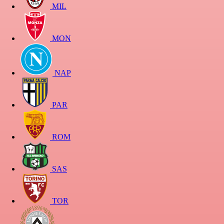
MIL
MON
NAP
PAR
ROM
SAS
TOR