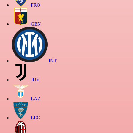
FRO
GEN
INT
JUV
LAZ
LEC