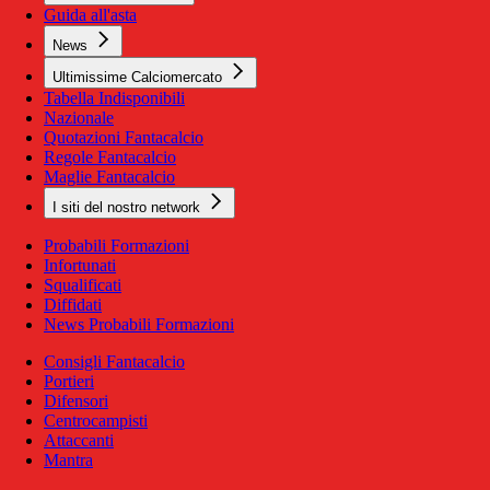
Guida all'asta
News
Ultimissime Calciomercato
Tabella Indisponibili
Nazionale
Quotazioni Fantacalcio
Regole Fantacalcio
Maglie Fantacalcio
I siti del nostro network
Probabili Formazioni
Infortunati
Squalificati
Diffidati
News Probabili Formazioni
Consigli Fantacalcio
Portieri
Difensori
Centrocampisti
Attaccanti
Mantra