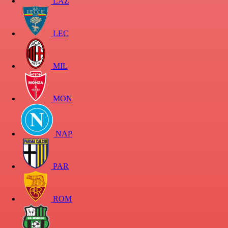
LAZ
LEC
MIL
MON
NAP
PAR
ROM