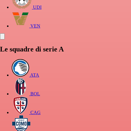
UDI
VEN
Le squadre di serie A
ATA
BOL
CAG