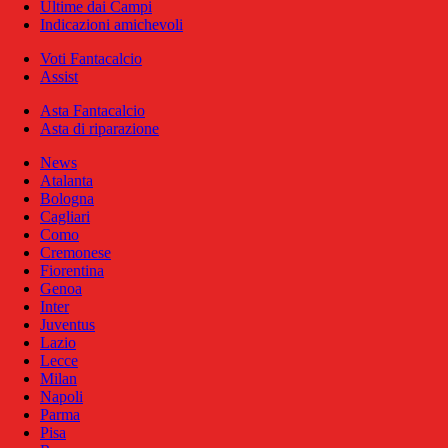
Ultime dai Campi
Indicazioni amichevoli
Voti Fantacalcio
Assist
Asta Fantacalcio
Asta di riparazione
News
Atalanta
Bologna
Cagliari
Como
Cremonese
Fiorentina
Genoa
Inter
Juventus
Lazio
Lecce
Milan
Napoli
Parma
Pisa