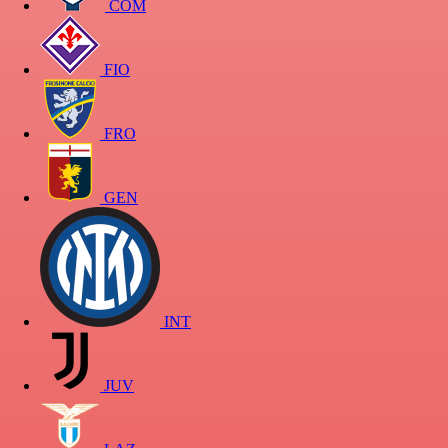
COM
FIO
FRO
GEN
INT
JUV