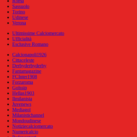
Roma
Sassuolo
Torino
Udinese
Verona
Ultimissime Calciomercato
Ufficialità
Esclusive Romano
Calcionapoli1926
Cittaceleste
Derbyderbyderby
Fantamagazine
FCInter1908
Forzaroma
Golssip
Hellas1903
Ilmilanista
Juvenews
Mediagol
Milanistichannel
Mondoudinese
Notiziecalciomercato
Numericalcio