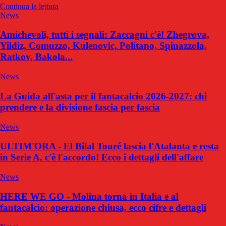
Continua la lettura
News
Amichevoli, tutti i segnali: Zaccagni c'è! Zhegrova,
Yildiz, Comuzzo, Kulenovic, Politano, Spinazzola,
Ratkov, Bakola...
News
La Guida all'asta per il fantacalcio 2026-2027: chi
prendere e la divisione fascia per fascia
News
ULTIM'ORA - El Bilal Touré lascia l'Atalanta e resta
in Serie A, c'è l'accordo! Ecco i dettagli dell'affare
News
HERE WE GO - Molina torna in Italia e al
fantacalcio: operazione chiusa, ecco cifre e dettagli