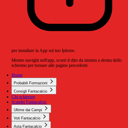
per installare la App sul tuo Iphone.
Mentre navighi nell'app, scorri il dito da sinistra a destra dello
schermo per tornare alle pagine precedenti
Home
Probabili Formazioni
Consigli Fantacalcio
Chi schierare
Scambi Fantacalcio
Ultime dai Campi
Voti Fantacalcio
Asta Fantacalcio