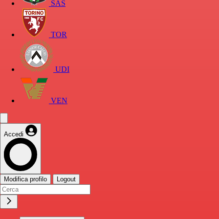
SAS
TOR
UDI
VEN
Accedi
Modifica profilo
Logout