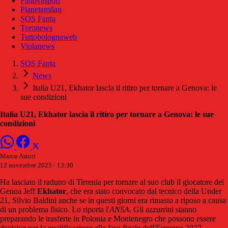
Padovasport
Pianetamilan
SOS Fanta
Toronews
Tuttobolognaweb
Violanews
SOS Fanta
News
Italia U21, Ekhator lascia il ritiro per tornare a Genova: le
sue condizioni
Italia U21, Ekhator lascia il ritiro per tornare a Genova: le sue
condizioni
Marco Astori
12 novembre 2025 - 13:30
Ha lasciato il raduno di Tirrenia per tornare al suo club il giocatore del
Genoa Jeff
Ekhator
, che era stato convocato dal tecnico della Under
21, Silvio Baldini anche se in questi giorni era rimasto a riposo a causa
di un problema fisico. Lo riporta l'
ANSA
. Gli azzurrini stanno
preparando le trasferte in Polonia e Montenegro che possono essere
decisive per la qualificazione alla fase finale dell'Europeo 2027.