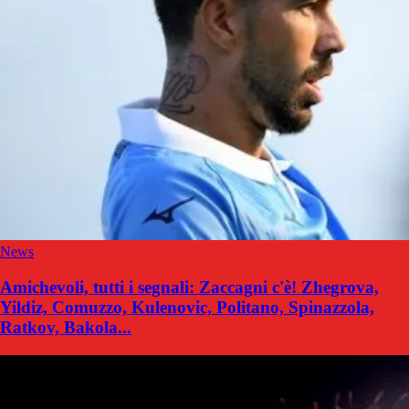
News
Amichevoli, tutti i segnali: Zaccagni c'è! Zhegrova,
Yildiz, Comuzzo, Kulenovic, Politano, Spinazzola,
Ratkov, Bakola...