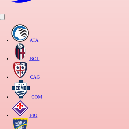
ATA
BOL
CAG
COM
FIO