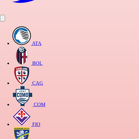
ATA
BOL
CAG
COM
FIO