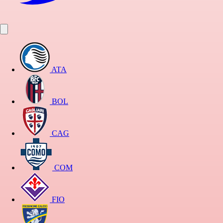
ATA
BOL
CAG
COM
FIO