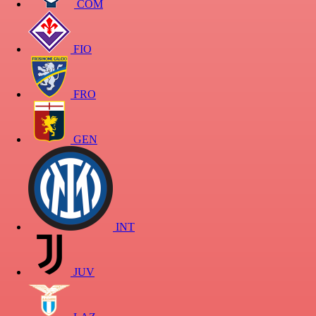
COM
FIO
FRO
GEN
INT
JUV