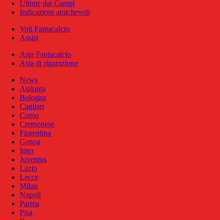
Ultime dai Campi
Indicazioni amichevoli
Voti Fantacalcio
Assist
Asta Fantacalcio
Asta di riparazione
News
Atalanta
Bologna
Cagliari
Como
Cremonese
Fiorentina
Genoa
Inter
Juventus
Lazio
Lecce
Milan
Napoli
Parma
Pisa