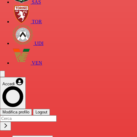
SAS
TOR
UDI
VEN
Accedi
Modifica profilo
Logout