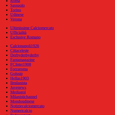
Roma
Sassuolo
Torino
Udinese
Verona
Ultimissime Calciomercato
Ufficialità
Esclusive Romano
Calcionapoli1926
Cittaceleste
Derbyderbyderby
Fantamagazine
FCInter1908
Forzaroma
Golssip
Hellas1903
Ilmilanista
Juvenews
Mediagol
Milanistichannel
Mondoudinese
Notiziecalciomercato
Numericalcio