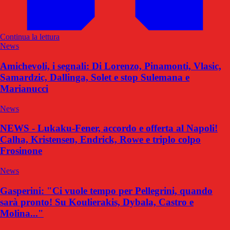
Continua la lettura
News
Amichevoli, i segnali: Di Lorenzo, Pinamonti, Vlasic,
Samardzic, Dallinga, Solet e stop Sulemana e
Marianucci
News
NEWS - Lukaku-Fener, accordo e offerta al Napoli!
Calha, Kristensen, Endrick, Rowe e triplo colpo
Frosinone
News
Gasperini: "Ci vuole tempo per Pellegrini, quando
sarà pronto! Su Koulierakis, Dybala, Castro e
Molina..."