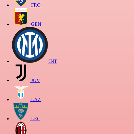
FRO
GEN
INT
JUV
LAZ
LEC