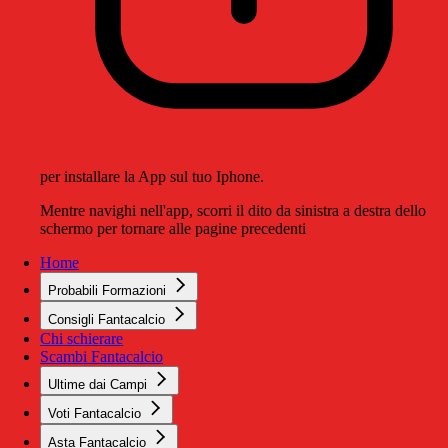
per installare la App sul tuo Iphone.
Mentre navighi nell'app, scorri il dito da sinistra a destra dello
schermo per tornare alle pagine precedenti
Home
Probabili Formazioni
Consigli Fantacalcio
Chi schierare
Scambi Fantacalcio
Ultime dai Campi
Voti Fantacalcio
Asta Fantacalcio