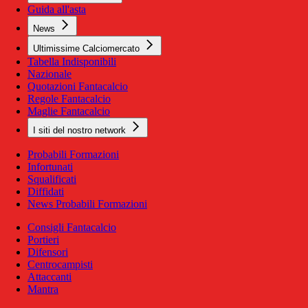
Guida all'asta
News
Ultimissime Calciomercato
Tabella Indisponibili
Nazionale
Quotazioni Fantacalcio
Regole Fantacalcio
Maglie Fantacalcio
I siti del nostro network
Probabili Formazioni
Infortunati
Squalificati
Diffidati
News Probabili Formazioni
Consigli Fantacalcio
Portieri
Difensori
Centrocampisti
Attaccanti
Mantra