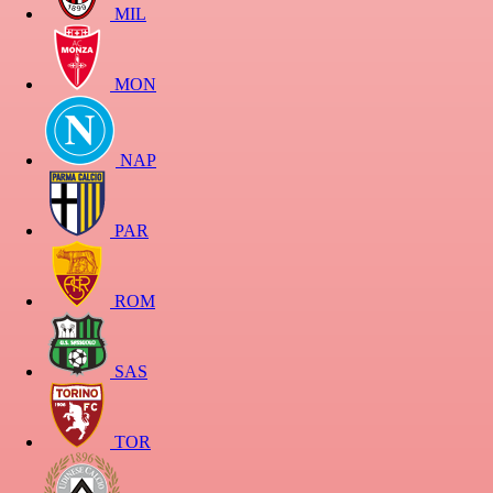
MIL
MON
NAP
PAR
ROM
SAS
TOR