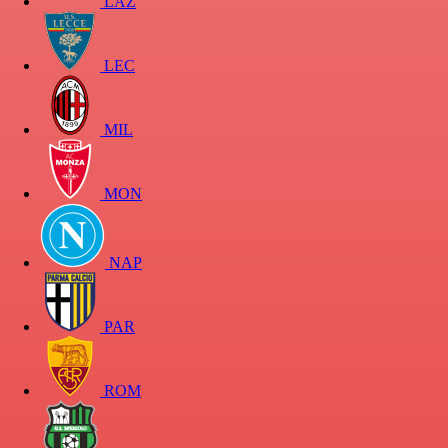
LAZ
LEC
MIL
MON
NAP
PAR
ROM