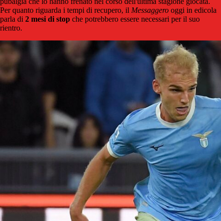
pubalgia che lo hanno frenato nel corso dell'ultima stagione giocata.
Per quanto riguarda i tempi di recupero, il
Messaggero
oggi in edicola
parla di
2 mesi di stop
che potrebbero essere necessari per il suo
rientro.