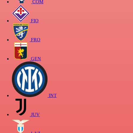
COM
FIO
FRO
GEN
INT
JUV