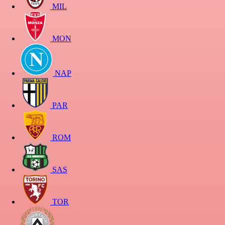
MIL
MON
NAP
PAR
ROM
SAS
TOR