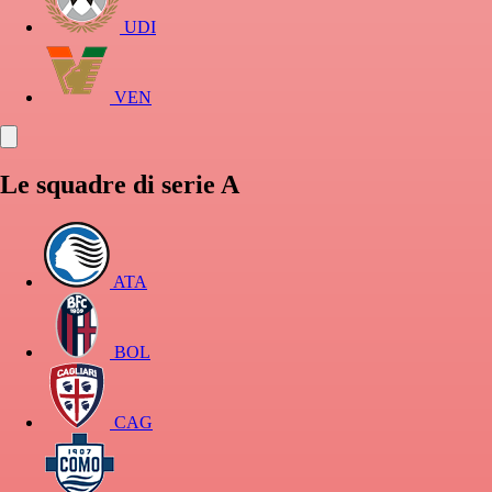
UDI
VEN
Le squadre di serie A
ATA
BOL
CAG