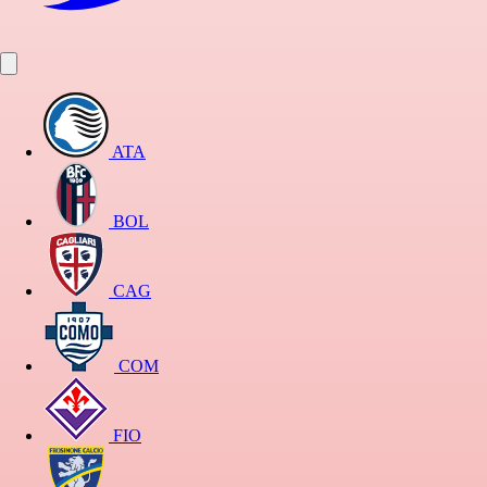
ATA
BOL
CAG
COM
FIO