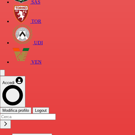
SAS
TOR
UDI
VEN
Accedi
Modifica profilo
Logout