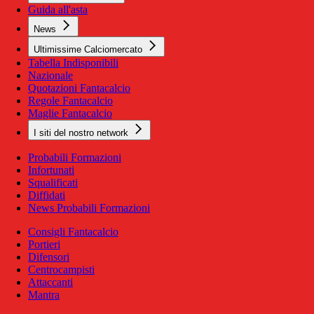
Guida all'asta
News
Ultimissime Calciomercato
Tabella Indisponibili
Nazionale
Quotazioni Fantacalcio
Regole Fantacalcio
Maglie Fantacalcio
I siti del nostro network
Probabili Formazioni
Infortunati
Squalificati
Diffidati
News Probabili Formazioni
Consigli Fantacalcio
Portieri
Difensori
Centrocampisti
Attaccanti
Mantra