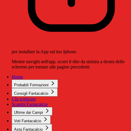
per installare la App sul tuo Iphone.
Mentre navighi nell'app, scorri il dito da sinistra a destra dello
schermo per tornare alle pagine precedenti
Home
Probabili Formazioni
Consigli Fantacalcio
Chi schierare
Scambi Fantacalcio
Ultime dai Campi
Voti Fantacalcio
Asta Fantacalcio