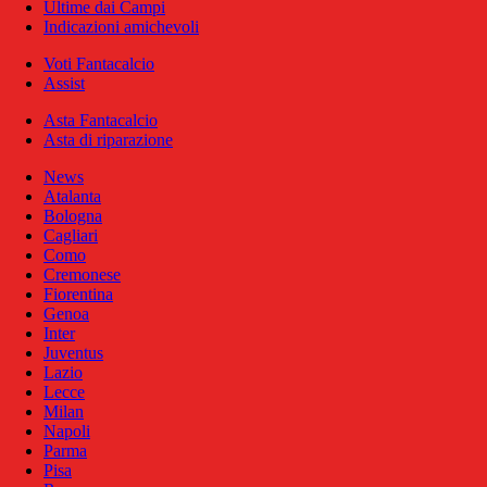
Ultime dai Campi
Indicazioni amichevoli
Voti Fantacalcio
Assist
Asta Fantacalcio
Asta di riparazione
News
Atalanta
Bologna
Cagliari
Como
Cremonese
Fiorentina
Genoa
Inter
Juventus
Lazio
Lecce
Milan
Napoli
Parma
Pisa