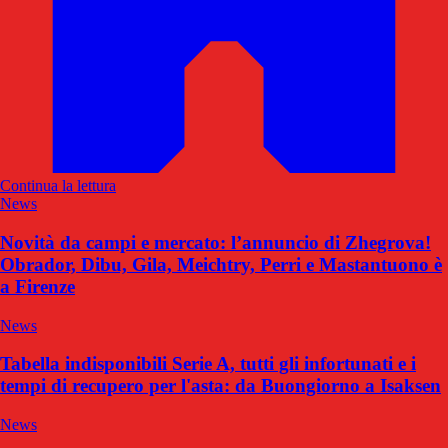
Continua la lettura
News
Novità da campi e mercato: l’annuncio di Zhegrova!
Obrador, Dibu, Gila, Meichtry, Perri e Mastantuono è
a Firenze
News
Tabella indisponibili Serie A, tutti gli infortunati e i
tempi di recupero per l'asta: da Buongiorno a Isaksen
News