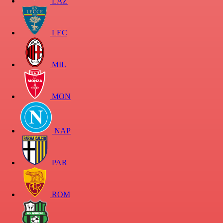
LAZ
LEC
MIL
MON
NAP
PAR
ROM