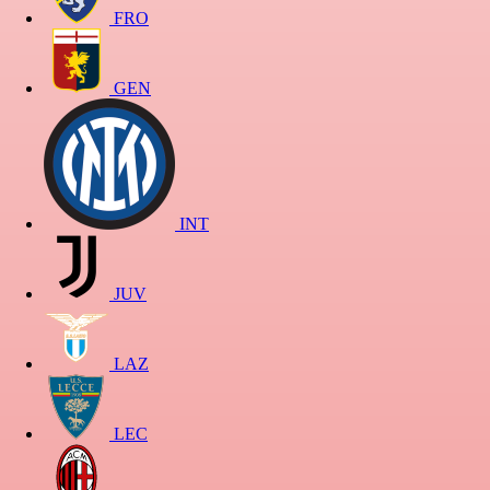
FRO
GEN
INT
JUV
LAZ
LEC