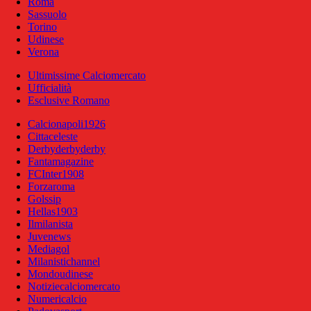
Roma
Sassuolo
Torino
Udinese
Verona
Ultimissime Calciomercato
Ufficialità
Esclusive Romano
Calcionapoli1926
Cittaceleste
Derbyderbyderby
Fantamagazine
FCInter1908
Forzaroma
Golssip
Hellas1903
Ilmilanista
Juvenews
Mediagol
Milanistichannel
Mondoudinese
Notiziecalciomercato
Numericalcio