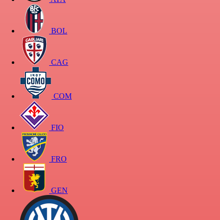
BOL
CAG
COM
FIO
FRO
GEN