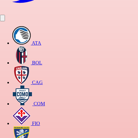
ATA
BOL
CAG
COM
FIO