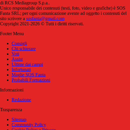
di RCS Mediagroup S.p.a..
Unico responsabile dei contenuti (testi, foto, video e grafiche) è SOS
Fanta SRL; per ogni comunicazione avente ad oggetto i contenuti del
sito scrivere a
sosfanta@gmail.com
Copyright 2021-2026 © Tutti i diritti riservati.
Footer Menu
Consigli
Chi schierare
Voti
Assist
Ultime dai campi
Infortunati
Maglie SOS Fanta
Probabili Formazioni
Informazioni
Redazione
Trasparenza
Sitemap
Community Policy
Cookie Policy e Privacy