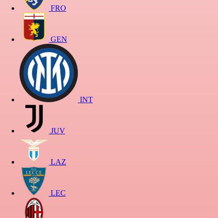
FRO
GEN
INT
JUV
LAZ
LEC