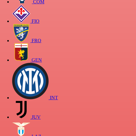
COM
FIO
FRO
GEN
INT
JUV