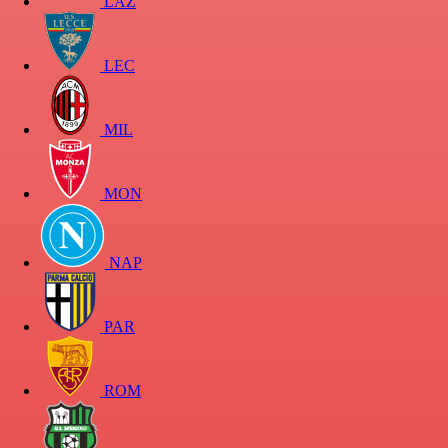
LAZ
LEC
MIL
MON
NAP
PAR
ROM