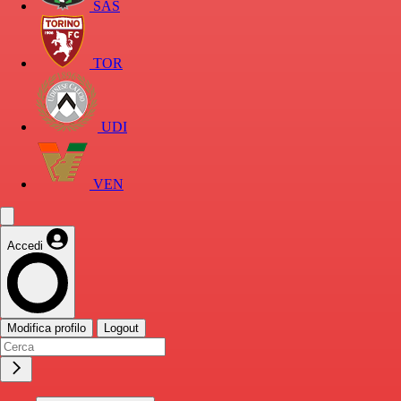
SAS
TOR
UDI
VEN
Accedi
Modifica profilo
Logout