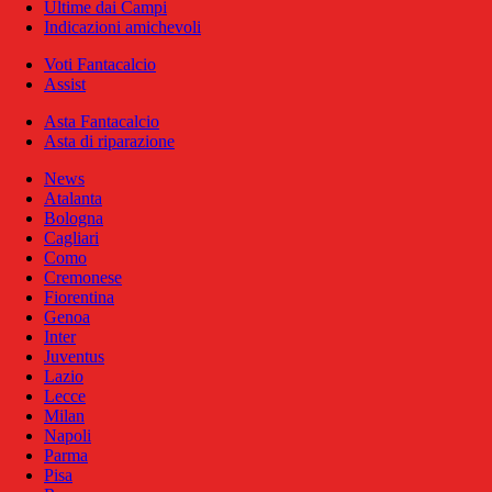
Ultime dai Campi
Indicazioni amichevoli
Voti Fantacalcio
Assist
Asta Fantacalcio
Asta di riparazione
News
Atalanta
Bologna
Cagliari
Como
Cremonese
Fiorentina
Genoa
Inter
Juventus
Lazio
Lecce
Milan
Napoli
Parma
Pisa