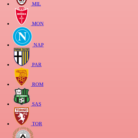
MIL
MON
NAP
PAR
ROM
SAS
TOR