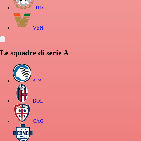
UDI
VEN
Le squadre di serie A
ATA
BOL
CAG