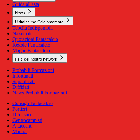
Guida all'asta
News
Ultimissime Calciomercato
Tabella Indisponibili
Nazionale
Quotazioni Fantacalcio
Regole Fantacalcio
Maglie Fantacalcio
I siti del nostro network
Probabili Formazioni
Infortunati
Squalificati
Diffidati
News Probabili Formazioni
Consigli Fantacalcio
Portieri
Difensori
Centrocampisti
Attaccanti
Mantra