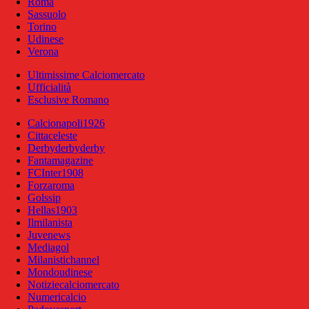
Roma
Sassuolo
Torino
Udinese
Verona
Ultimissime Calciomercato
Ufficialità
Esclusive Romano
Calcionapoli1926
Cittaceleste
Derbyderbyderby
Fantamagazine
FCInter1908
Forzaroma
Golssip
Hellas1903
Ilmilanista
Juvenews
Mediagol
Milanistichannel
Mondoudinese
Notiziecalciomercato
Numericalcio