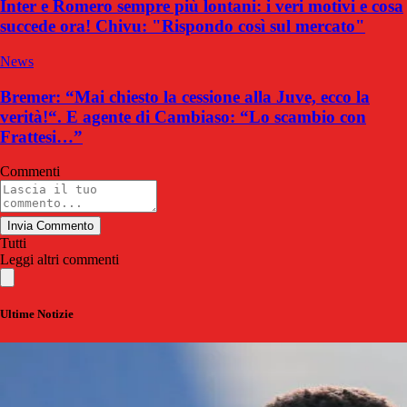
Inter e Romero sempre più lontani: i veri motivi e cosa
succede ora! Chivu: "Rispondo così sul mercato"
News
Bremer: “Mai chiesto la cessione alla Juve, ecco la
verità!“. E agente di Cambiaso: “Lo scambio con
Frattesi…”
Commenti
Invia Commento
Tutti
Leggi altri commenti
Ultime Notizie