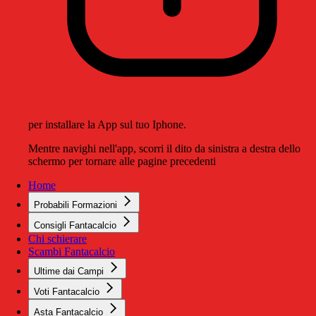
per installare la App sul tuo Iphone.
Mentre navighi nell'app, scorri il dito da sinistra a destra dello
schermo per tornare alle pagine precedenti
Home
Probabili Formazioni
Consigli Fantacalcio
Chi schierare
Scambi Fantacalcio
Ultime dai Campi
Voti Fantacalcio
Asta Fantacalcio