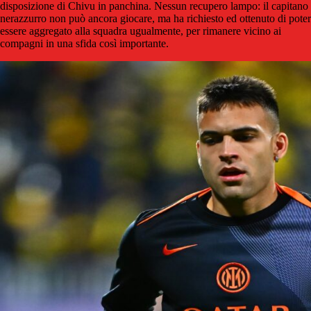
disposizione di Chivu in panchina. Nessun recupero lampo: il capitano
nerazzurro non può ancora giocare, ma ha richiesto ed ottenuto di poter
essere aggregato alla squadra ugualmente, per rimanere vicino ai
compagni in una sfida così importante.