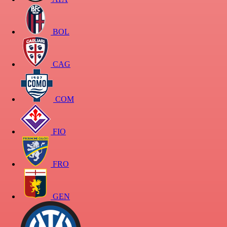
BOL
CAG
COM
FIO
FRO
GEN