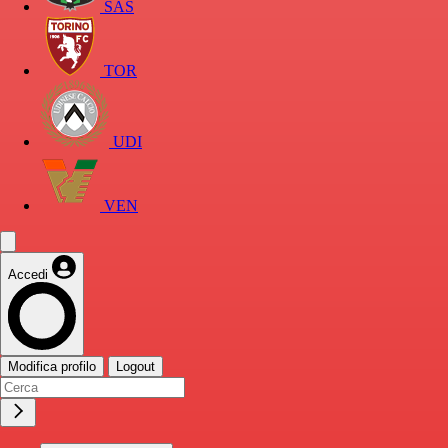
SAS
TOR
UDI
VEN
Accedi
Modifica profilo
Logout