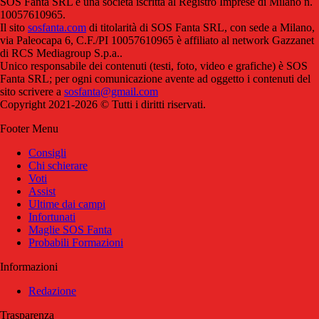
SOS Fanta SRL è una società iscritta al Registro Imprese di Milano n.
10057610965.
Il sito
sosfanta.com
di titolarità di SOS Fanta SRL, con sede a Milano,
via Paleocapa 6, C.F./PI 10057610965 è affiliato al network Gazzanet
di RCS Mediagroup S.p.a..
Unico responsabile dei contenuti (testi, foto, video e grafiche) è SOS
Fanta SRL; per ogni comunicazione avente ad oggetto i contenuti del
sito scrivere a
sosfanta@gmail.com
Copyright 2021-2026 © Tutti i diritti riservati.
Footer Menu
Consigli
Chi schierare
Voti
Assist
Ultime dai campi
Infortunati
Maglie SOS Fanta
Probabili Formazioni
Informazioni
Redazione
Trasparenza