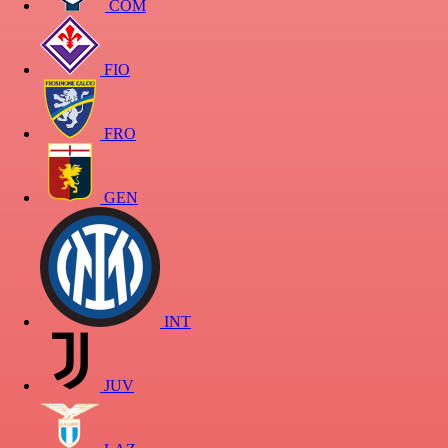
COM
FIO
FRO
GEN
INT
JUV