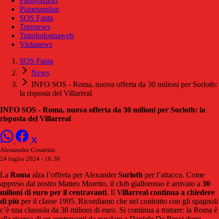
Padovasport
Pianetamilan
SOS Fanta
Toronews
Tuttobolognaweb
Violanews
SOS Fanta
News
INFO SOS - Roma, nuova offerta da 30 milioni per Sorloth:
la risposta del Villarreal
INFO SOS - Roma, nuova offerta da 30 milioni per Sorloth: la
risposta del Villarreal
Alessandro Cosattini
24 luglio 2024 - 16:30
La
Roma
alza l’offerta per Alexander
Sorloth
per l’attacco. Come
appreso dal nostro Matteo Moretto, il club giallorosso è arrivato a
30
milioni di euro per il centravanti
. Il
Villarreal continua a chiedere
di più
per il classe 1995. Ricordiamo che nel contratto con gli spagnoli
c’è una clausola da 38 milioni di euro. Si continua a trattare: la Roma è
alla ricerca di un centravanti da regalare a Daniele De Rossi dopo