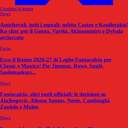
Continua la lettura
News
Amichevoli, tutti i segnali: subito Castro e Koulierakis!
Ko choc per il Genoa, Varela, Akinsanmiro e Dybala
acciaccato
Focus
Ecco il listone 2026-27 di Leghe Fantacalcio per
Classic e Mantra! Per Jimenez, Rowe, Soulé,
Saelemaekers...
News
Fantacalcio, altri ruoli ufficiali: le decisioni su
Alajbegovic, Alisson Santos, Neres, Cambiaghi,
Zaniolo e Malen
News