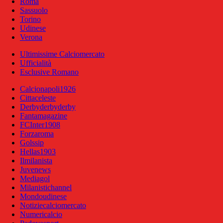
Roma
Sassuolo
Torino
Udinese
Verona
Ultimissime Calciomercato
Ufficialità
Esclusive Romano
Calcionapoli1926
Cittaceleste
Derbyderbyderby
Fantamagazine
FCInter1908
Forzaroma
Golssip
Hellas1903
Ilmilanista
Juvenews
Mediagol
Milanistichannel
Mondoudinese
Notiziecalciomercato
Numericalcio