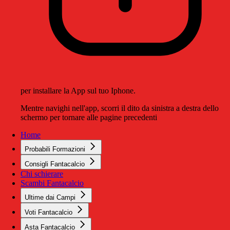
per installare la App sul tuo Iphone.
Mentre navighi nell'app, scorri il dito da sinistra a destra dello
schermo per tornare alle pagine precedenti
Home
Probabili Formazioni
Consigli Fantacalcio
Chi schierare
Scambi Fantacalcio
Ultime dai Campi
Voti Fantacalcio
Asta Fantacalcio