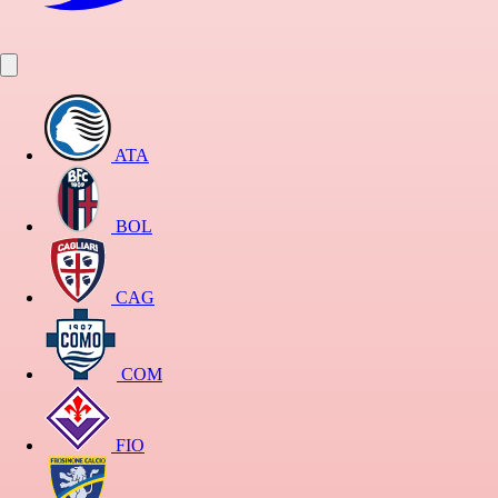
ATA
BOL
CAG
COM
FIO