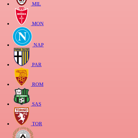
MIL
MON
NAP
PAR
ROM
SAS
TOR