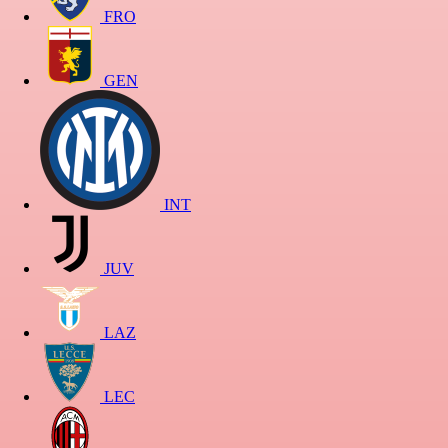
FRO
GEN
INT
JUV
LAZ
LEC