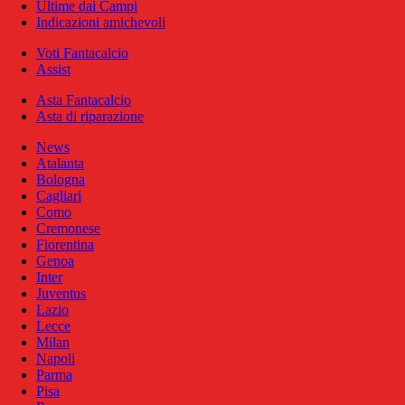
Ultime dai Campi
Indicazioni amichevoli
Voti Fantacalcio
Assist
Asta Fantacalcio
Asta di riparazione
News
Atalanta
Bologna
Cagliari
Como
Cremonese
Fiorentina
Genoa
Inter
Juventus
Lazio
Lecce
Milan
Napoli
Parma
Pisa