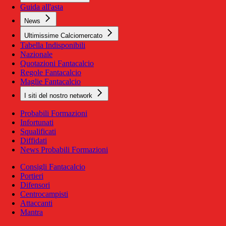
Guida all'asta
News
Ultimissime Calciomercato
Tabella Indisponibili
Nazionale
Quotazioni Fantacalcio
Regole Fantacalcio
Maglie Fantacalcio
I siti del nostro network
Probabili Formazioni
Infortunati
Squalificati
Diffidati
News Probabili Formazioni
Consigli Fantacalcio
Portieri
Difensori
Centrocampisti
Attaccanti
Mantra