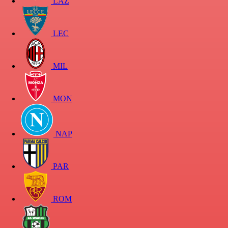
LAZ
LEC
MIL
MON
NAP
PAR
ROM