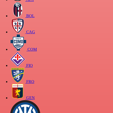
BOL
CAG
COM
FIO
FRO
GEN