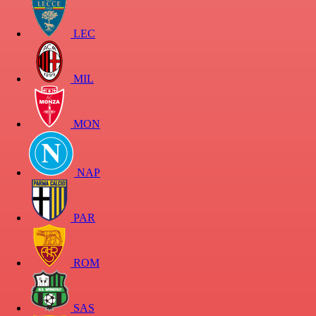
LEC
MIL
MON
NAP
PAR
ROM
SAS