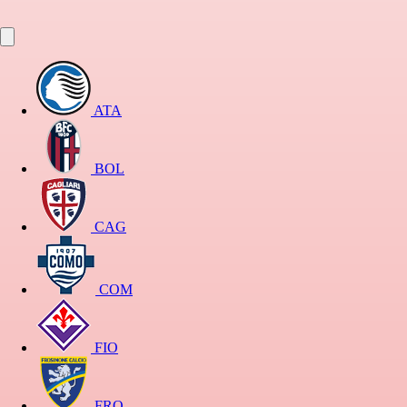
ATA
BOL
CAG
COM
FIO
FRO