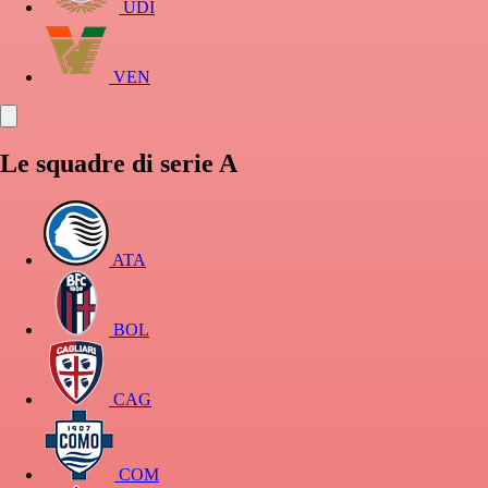
UDI
VEN
Le squadre di serie A
ATA
BOL
CAG
COM