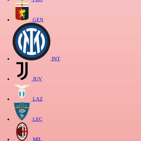
GEN
INT
JUV
LAZ
LEC
MIL