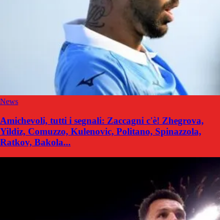
News
Amichevoli, tutti i segnali: Zaccagni c'è! Zhegrova,
Yildiz, Comuzzo, Kulenovic, Politano, Spinazzola,
Ratkov, Bakola...