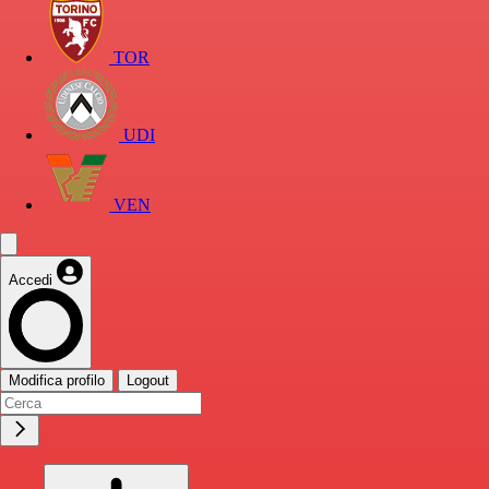
TOR
UDI
VEN
Accedi
Modifica profilo
Logout