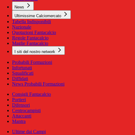
News
Ultimissime Calciomercato
Tabella Indisponibili
Nazionale
Quotazioni Fantacalcio
Regole Fantacalcio
Maglie Fantacalcio
I siti del nostro network
Probabili Formazioni
Infortunati
Squalificati
Diffidati
News Probabili Formazioni
Consigli Fantacalcio
Portieri
Difensori
Centrocampisti
Attaccanti
Mantra
Ultime dai Campi