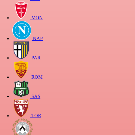
MON
NAP
PAR
ROM
SAS
TOR