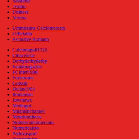
Sassuolo
Torino
Udinese
Verona
Ultimissime Calciomercato
Ufficialità
Esclusive Romano
Calcionapoli1926
Cittaceleste
Derbyderbyderby
Fantamagazine
FCInter1908
Forzaroma
Golssip
Hellas1903
Ilmilanista
Juvenews
Mediagol
Milanistichannel
Mondoudinese
Notiziecalciomercato
Numericalcio
Padovasport