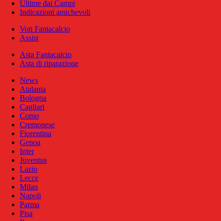
Ultime dai Campi
Indicazioni amichevoli
Voti Fantacalcio
Assist
Asta Fantacalcio
Asta di riparazione
News
Atalanta
Bologna
Cagliari
Como
Cremonese
Fiorentina
Genoa
Inter
Juventus
Lazio
Lecce
Milan
Napoli
Parma
Pisa