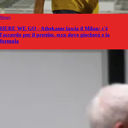
News
HERE WE GO - Athekame lascia il Milan: c'è
l'accordo per il prestito, ecco dove giocherà e la
formula