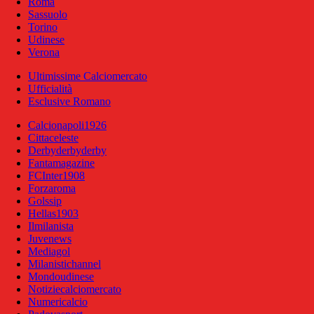
Roma
Sassuolo
Torino
Udinese
Verona
Ultimissime Calciomercato
Ufficialità
Esclusive Romano
Calcionapoli1926
Cittaceleste
Derbyderbyderby
Fantamagazine
FCInter1908
Forzaroma
Golssip
Hellas1903
Ilmilanista
Juvenews
Mediagol
Milanistichannel
Mondoudinese
Notiziecalciomercato
Numericalcio