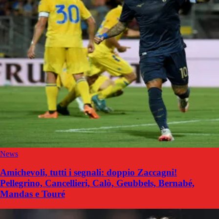
News
Amichevoli, tutti i segnali: doppio Zaccagni!
Pellegrino, Cancellieri, Calò, Geubbels, Bernabé,
Mandas e Touré