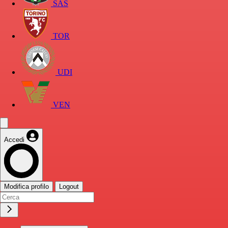
SAS
TOR
UDI
VEN
Accedi
Modifica profilo
Logout