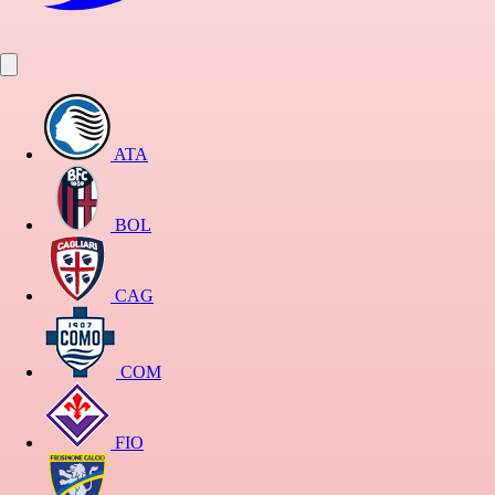
ATA
BOL
CAG
COM
FIO