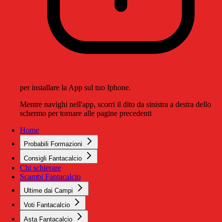
per installare la App sul tuo Iphone.
Mentre navighi nell'app, scorri il dito da sinistra a destra dello
schermo per tornare alle pagine precedenti
Home
Probabili Formazioni
Consigli Fantacalcio
Chi schierare
Scambi Fantacalcio
Ultime dai Campi
Voti Fantacalcio
Asta Fantacalcio