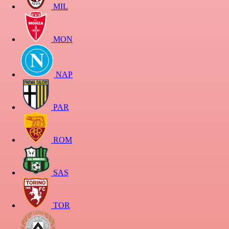
MIL
MON
NAP
PAR
ROM
SAS
TOR