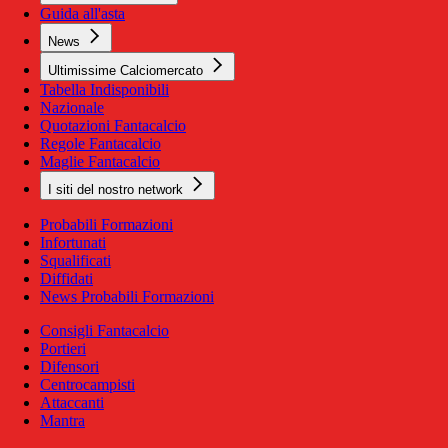
Guida all'asta
News
Ultimissime Calciomercato
Tabella Indisponibili
Nazionale
Quotazioni Fantacalcio
Regole Fantacalcio
Maglie Fantacalcio
I siti del nostro network
Probabili Formazioni
Infortunati
Squalificati
Diffidati
News Probabili Formazioni
Consigli Fantacalcio
Portieri
Difensori
Centrocampisti
Attaccanti
Mantra