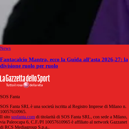
News
Fantacalcio Mantra, ecco la Guida all’asta 2026-27: la
divisione ruolo per ruolo
SOS Fanta
SOS Fanta SRL è una società iscritta al Registro Imprese di Milano n.
10057610965.
Il sito
sosfanta.com
di titolarità di SOS Fanta SRL, con sede a Milano,
via Paleocapa 6, C.F./PI 10057610965 è affiliato al network Gazzanet
di RCS Mediagroup S.p.a..