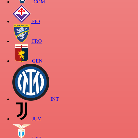
COM
FIO
FRO
GEN
INT
JUV