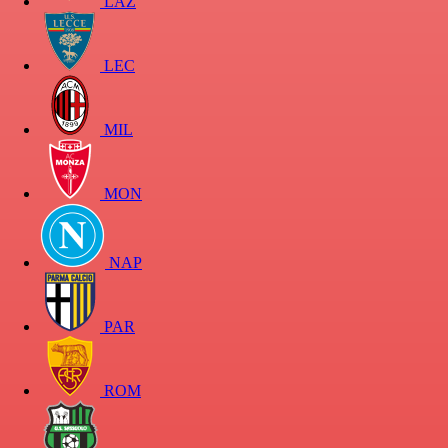
LAZ
LEC
MIL
MON
NAP
PAR
ROM