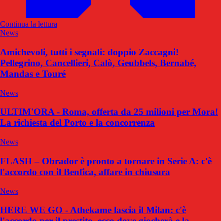
Continua la lettura
News
Amichevoli, tutti i segnali: doppio Zaccagni!
Pellegrino, Cancellieri, Calò, Geubbels, Bernabé,
Mandas e Touré
News
ULTIM'ORA - Roma, offerta da 25 milioni per Mora!
La richiesta del Porto e la concorrenza
News
FLASH – Obrador è pronto a tornare in Serie A: c'è
l'accordo con il Benfica, affare in chiusura
News
HERE WE GO - Athekame lascia il Milan: c'è
l'accordo per il prestito, ecco dove giocherà e la