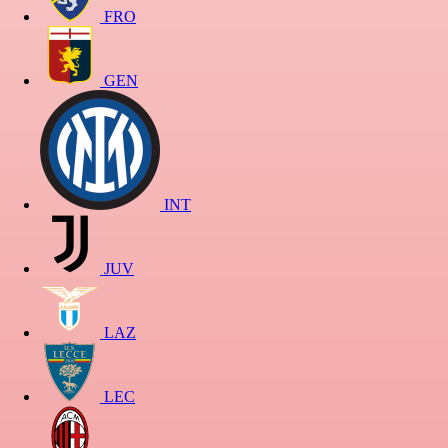
FRO
GEN
INT
JUV
LAZ
LEC