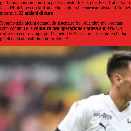
giallorossi sono in chiusura per l'acquisto di Enzo
Le Fée
. Trattativa in
fase definizione con la Roma che pagherà il centrocampista del Rennes
intorno ai
23 milioni di euro
.
Restano solo alcuni dettagli da sistemare fra i due club ma i contatti
sono continui e
la chiusura dell'operazione è attesa a breve
. Un
rinforzo a centrocampo per Daniele De Rossi con il giocatore che ha
già detto sì al trasferimento in Serie A.