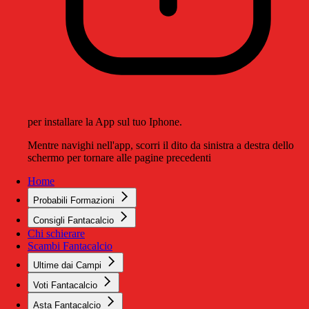
per installare la App sul tuo Iphone.
Mentre navighi nell'app, scorri il dito da sinistra a destra dello
schermo per tornare alle pagine precedenti
Home
Probabili Formazioni
Consigli Fantacalcio
Chi schierare
Scambi Fantacalcio
Ultime dai Campi
Voti Fantacalcio
Asta Fantacalcio