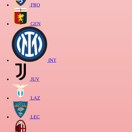
FRO
GEN
INT
JUV
LAZ
LEC