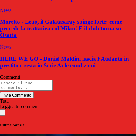
News
Moretto - Leao, il Galatasaray spinge forte: come
procede la trattativa col Milan! E il club torna su
Osorio
News
HERE WE GO - Daniel Maldini lascia l’Atalanta in
prestito e resta in Serie A: le condizioni
Commenti
Invia Commento
Tutti
Leggi altri commenti
Ultime Notizie