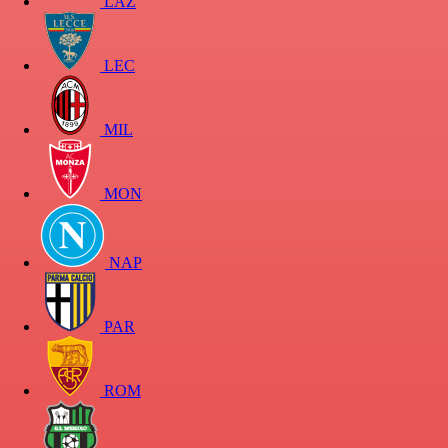
LAZ
LEC
MIL
MON
NAP
PAR
ROM