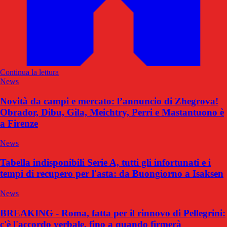
Continua la lettura
News
Novità da campi e mercato: l’annuncio di Zhegrova!
Obrador, Dibu, Gila, Meichtry, Perri e Mastantuono è
a Firenze
News
Tabella indisponibili Serie A, tutti gli infortunati e i
tempi di recupero per l'asta: da Buongiorno a Isaksen
News
BREAKING - Roma, fatta per il rinnovo di Pellegrini:
c'è l'accordo verbale, fino a quando firmerà