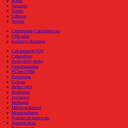
Roma
Sassuolo
Torino
Udinese
Verona
Ultimissime Calciomercato
Ufficialità
Esclusive Romano
Calcionapoli1926
Cittaceleste
Derbyderbyderby
Fantamagazine
FCInter1908
Forzaroma
Golssip
Hellas1903
Ilmilanista
Juvenews
Mediagol
Milanistichannel
Mondoudinese
Notiziecalciomercato
Numericalcio