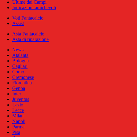
Ultime dai Campi
Indicazioni amichevoli
Voti Fantacalcio
Assist
Asta Fantacalcio
Asta di riparazione
News
Atalanta
Bologna
Cagliari
Como
Cremonese
Fiorentina
Genoa
Inter
Juventus
Lazio
Lecce
Milan
Napoli
Parma
Pisa