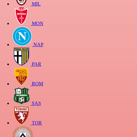
MIL
MON
NAP
PAR
ROM
SAS
TOR