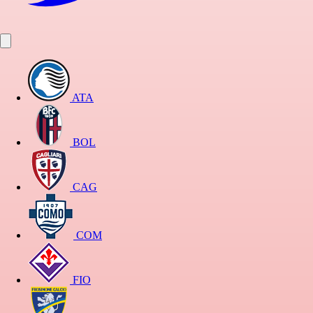
ATA
BOL
CAG
COM
FIO