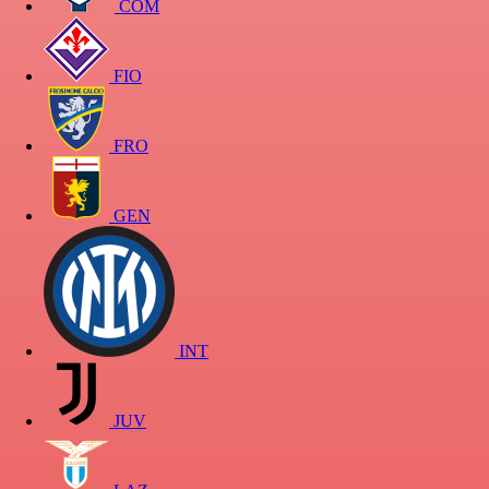
COM
FIO
FRO
GEN
INT
JUV