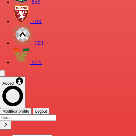
SAS
TOR
UDI
VEN
Accedi
Modifica profilo
Logout