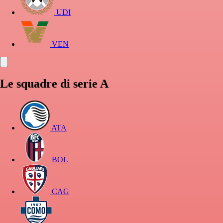
UDI
VEN
Le squadre di serie A
ATA
BOL
CAG