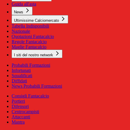
Guida all'asta
News
Ultimissime Calciomercato
Tabella Indisponibili
Nazionale
Quotazioni Fantacalcio
Regole Fantacalcio
Maglie Fantacalcio
I siti del nostro network
Probabili Formazioni
Infortunati
Squalificati
Diffidati
News Probabili Formazioni
Consigli Fantacalcio
Portieri
Difensori
Centrocampisti
Attaccanti
Mantra