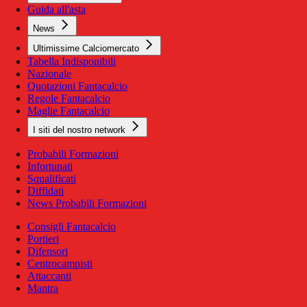
Guida all'asta
News
Ultimissime Calciomercato
Tabella Indisponibili
Nazionale
Quotazioni Fantacalcio
Regole Fantacalcio
Maglie Fantacalcio
I siti del nostro network
Probabili Formazioni
Infortunati
Squalificati
Diffidati
News Probabili Formazioni
Consigli Fantacalcio
Portieri
Difensori
Centrocampisti
Attaccanti
Mantra