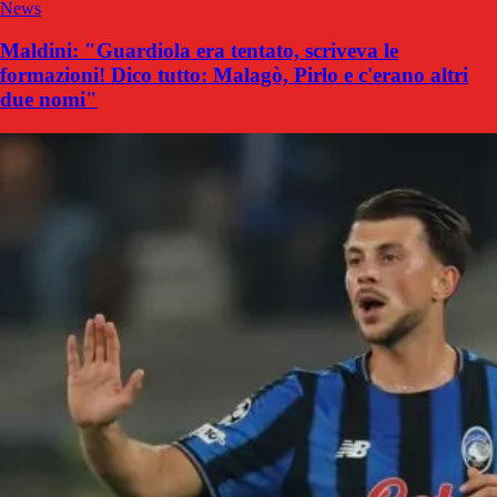
News
Maldini: "Guardiola era tentato, scriveva le
formazioni! Dico tutto: Malagò, Pirlo e c'erano altri
due nomi"