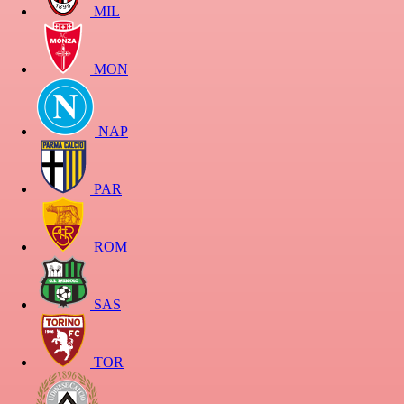
MIL
MON
NAP
PAR
ROM
SAS
TOR