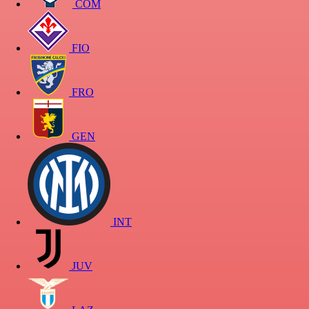
COM
FIO
FRO
GEN
INT
JUV