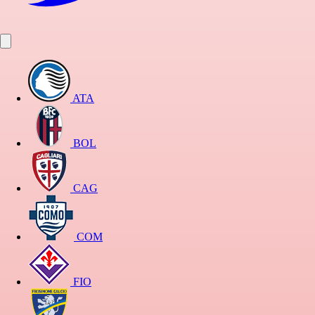
ATA
BOL
CAG
COM
FIO