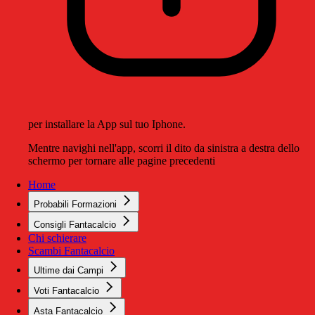
per installare la App sul tuo Iphone.
Mentre navighi nell'app, scorri il dito da sinistra a destra dello
schermo per tornare alle pagine precedenti
Home
Probabili Formazioni
Consigli Fantacalcio
Chi schierare
Scambi Fantacalcio
Ultime dai Campi
Voti Fantacalcio
Asta Fantacalcio