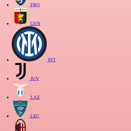
FRO
GEN
INT
JUV
LAZ
LEC