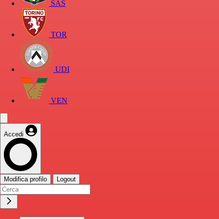
SAS
TOR
UDI
VEN
Accedi
Modifica profilo
Logout