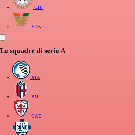
UDI
VEN
Le squadre di serie A
ATA
BOL
CAG