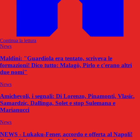
Continua la lettura
News
Maldini: "Guardiola era tentato, scriveva le
formazioni! Dico tutto: Malagò, Pirlo e c'erano altri
due nomi"
News
Amichevoli, i segnali: Di Lorenzo, Pinamonti, Vlasic,
Samardzic, Dallinga, Solet e stop Sulemana e
Marianucci
News
NEWS - Lukaku-Fener, accordo e offerta al Napoli!