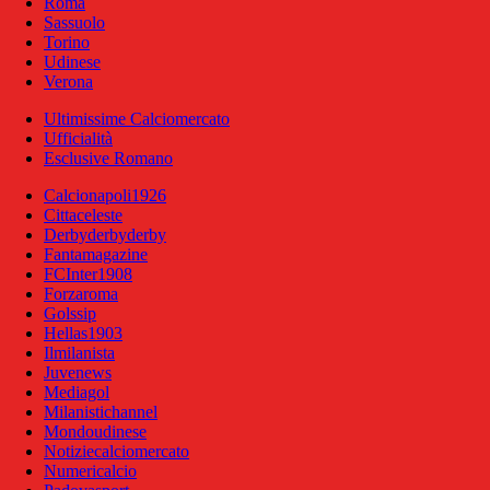
Roma
Sassuolo
Torino
Udinese
Verona
Ultimissime Calciomercato
Ufficialità
Esclusive Romano
Calcionapoli1926
Cittaceleste
Derbyderbyderby
Fantamagazine
FCInter1908
Forzaroma
Golssip
Hellas1903
Ilmilanista
Juvenews
Mediagol
Milanistichannel
Mondoudinese
Notiziecalciomercato
Numericalcio