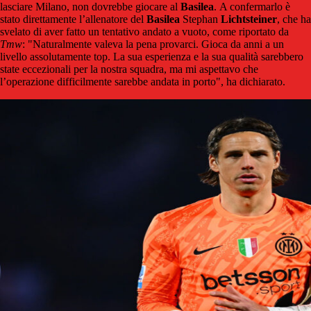
lasciare Milano, non dovrebbe giocare al
Basilea
. A confermarlo è
stato direttamente l’allenatore del
Basilea
Stephan
Lichtsteiner
, che ha
svelato di aver fatto un tentativo andato a vuoto, come riportato da
Tmw
: "Naturalmente valeva la pena provarci. Gioca da anni a un
livello assolutamente top. La sua esperienza e la sua qualità sarebbero
state eccezionali per la nostra squadra, ma mi aspettavo che
l’operazione difficilmente sarebbe andata in porto", ha dichiarato.