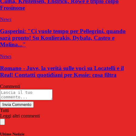
Calha, Kristensen, Endrick, Rowe e triplo colpo
Frosinone
News
Gasperini: "Ci vuole tempo per Pellegrini, quando
sarà pronto! Su Koulierakis, Dybala, Castro e
Molina..."
News
Romano - Juve, la verità sulle voci su Locatelli e il
Real! Contatti quotidiani per Kessie: cosa filtra
Commenti
Invia Commento
Tutti
Leggi altri commenti
Ultime Notizie