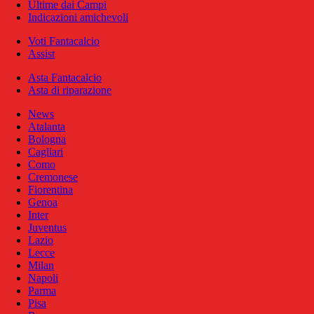
Ultime dai Campi
Indicazioni amichevoli
Voti Fantacalcio
Assist
Asta Fantacalcio
Asta di riparazione
News
Atalanta
Bologna
Cagliari
Como
Cremonese
Fiorentina
Genoa
Inter
Juventus
Lazio
Lecce
Milan
Napoli
Parma
Pisa