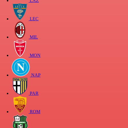
LAZ
LEC
MIL
MON
NAP
PAR
ROM