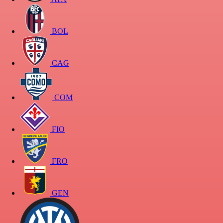
BOL
CAG
COM
FIO
FRO
GEN