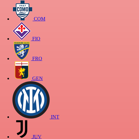
COM
FIO
FRO
GEN
INT
JUV