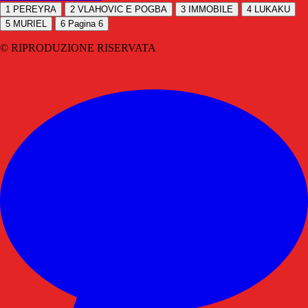
1
PEREYRA
2
VLAHOVIC E POGBA
3
IMMOBILE
4
LUKAKU
5
MURIEL
6
Pagina 6
© RIPRODUZIONE RISERVATA