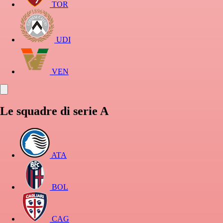
TOR
UDI
VEN
Le squadre di serie A
ATA
BOL
CAG