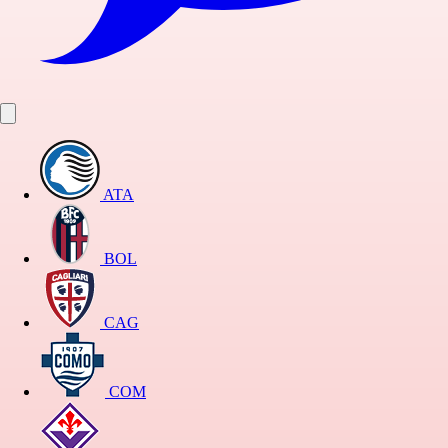
ATA
BOL
CAG
COM