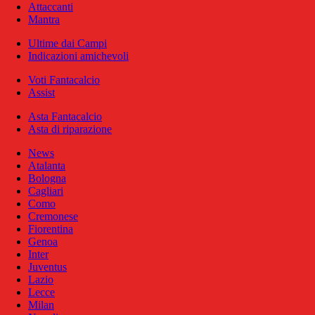
Attaccanti
Mantra
Ultime dai Campi
Indicazioni amichevoli
Voti Fantacalcio
Assist
Asta Fantacalcio
Asta di riparazione
News
Atalanta
Bologna
Cagliari
Como
Cremonese
Fiorentina
Genoa
Inter
Juventus
Lazio
Lecce
Milan