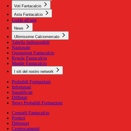
Voti Fantacalcio
Asta Fantacalcio
Guida all'asta
News
Ultimissime Calciomercato
Tabella Indisponibili
Nazionale
Quotazioni Fantacalcio
Regole Fantacalcio
Maglie Fantacalcio
I siti del nostro network
Probabili Formazioni
Infortunati
Squalificati
Diffidati
News Probabili Formazioni
Consigli Fantacalcio
Portieri
Difensori
Centrocampisti