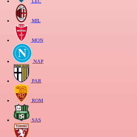
LEC
MIL
MON
NAP
PAR
ROM
SAS