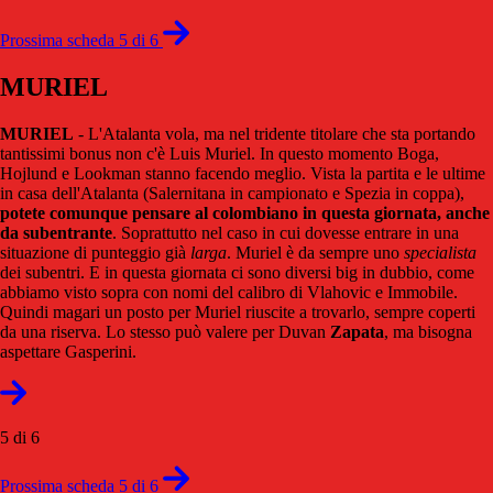
Prossima scheda 5 di 6
MURIEL
MURIEL
- L'Atalanta vola, ma nel tridente titolare che sta portando
tantissimi bonus non c'è Luis Muriel. In questo momento Boga,
Hojlund e Lookman stanno facendo meglio. Vista la partita e le ultime
in casa dell'Atalanta (Salernitana in campionato e Spezia in coppa),
potete comunque pensare al colombiano in questa giornata, anche
da subentrante
. Soprattutto nel caso in cui dovesse entrare in una
situazione di punteggio già
larga
. Muriel è da sempre uno
specialista
dei subentri. E in questa giornata ci sono diversi big in dubbio, come
abbiamo visto sopra con nomi del calibro di Vlahovic e Immobile.
Quindi magari un posto per Muriel riuscite a trovarlo, sempre coperti
da una riserva. Lo stesso può valere per Duvan
Zapata
, ma bisogna
aspettare Gasperini.
5 di 6
Prossima scheda 5 di 6