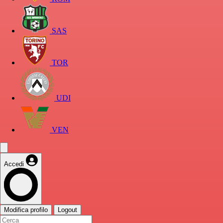
SAS
TOR
UDI
VEN
Accedi
Modifica profilo
Logout