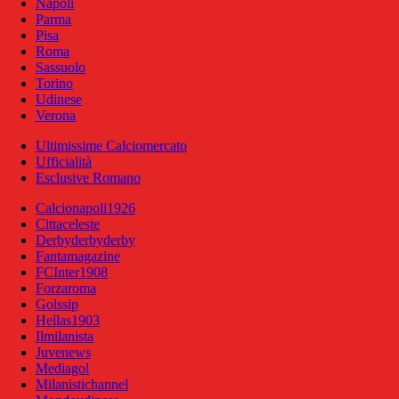
Napoli
Parma
Pisa
Roma
Sassuolo
Torino
Udinese
Verona
Ultimissime Calciomercato
Ufficialità
Esclusive Romano
Calcionapoli1926
Cittaceleste
Derbyderbyderby
Fantamagazine
FCInter1908
Forzaroma
Golssip
Hellas1903
Ilmilanista
Juvenews
Mediagol
Milanistichannel