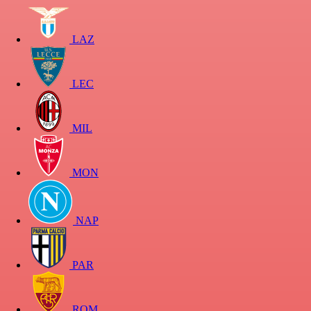
LAZ
LEC
MIL
MON
NAP
PAR
ROM