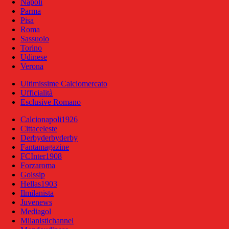
Napoli
Parma
Pisa
Roma
Sassuolo
Torino
Udinese
Verona
Ultimissime Calciomercato
Ufficialità
Esclusive Romano
Calcionapoli1926
Cittaceleste
Derbyderbyderby
Fantamagazine
FCInter1908
Forzaroma
Golssip
Hellas1903
Ilmilanista
Juvenews
Mediagol
Milanistichannel