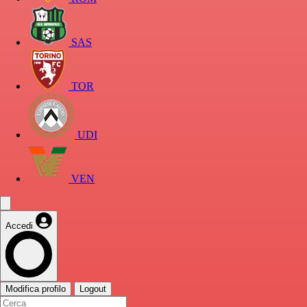
SAS
TOR
UDI
VEN
Accedi
Modifica profilo
Logout