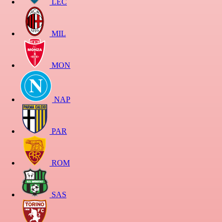
LEC
MIL
MON
NAP
PAR
ROM
SAS