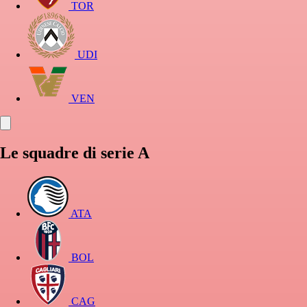
TOR
UDI
VEN
Le squadre di serie A
ATA
BOL
CAG