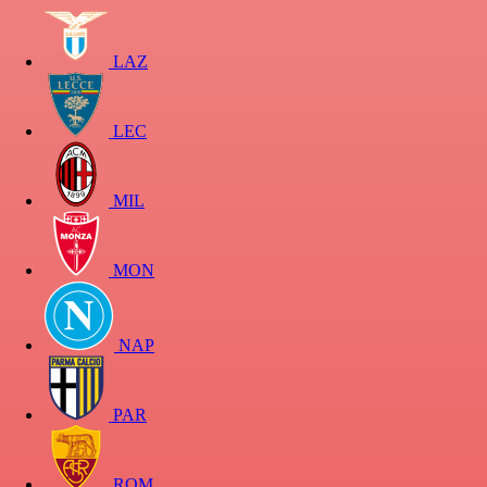
LAZ
LEC
MIL
MON
NAP
PAR
ROM