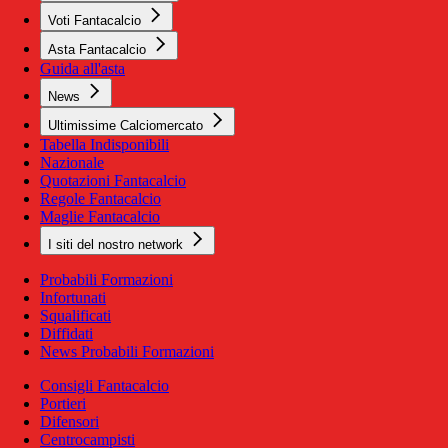
Voti Fantacalcio
Asta Fantacalcio
Guida all'asta
News
Ultimissime Calciomercato
Tabella Indisponibili
Nazionale
Quotazioni Fantacalcio
Regole Fantacalcio
Maglie Fantacalcio
I siti del nostro network
Probabili Formazioni
Infortunati
Squalificati
Diffidati
News Probabili Formazioni
Consigli Fantacalcio
Portieri
Difensori
Centrocampisti