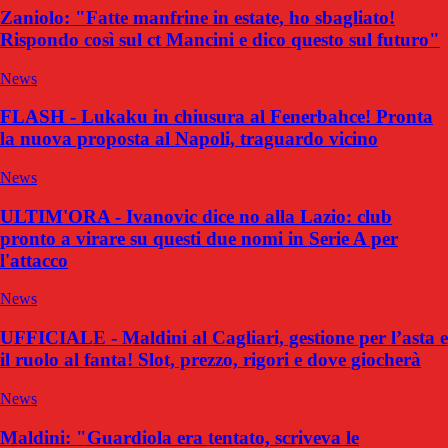
Zaniolo: "Fatte manfrine in estate, ho sbagliato!
Rispondo così sul ct Mancini e dico questo sul futuro"
News
FLASH - Lukaku in chiusura al Fenerbahce! Pronta
la nuova proposta al Napoli, traguardo vicino
News
ULTIM'ORA - Ivanovic dice no alla Lazio: club
pronto a virare su questi due nomi in Serie A per
l'attacco
News
UFFICIALE - Maldini al Cagliari, gestione per l’asta e
il ruolo al fanta! Slot, prezzo, rigori e dove giocherà
News
Maldini: "Guardiola era tentato, scriveva le