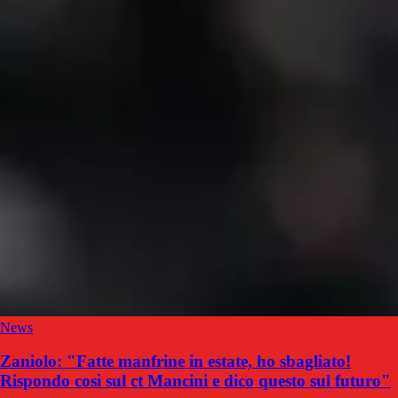
News
Zaniolo: "Fatte manfrine in estate, ho sbagliato!
Rispondo così sul ct Mancini e dico questo sul futuro"