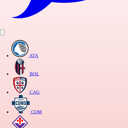
ATA
BOL
CAG
COM