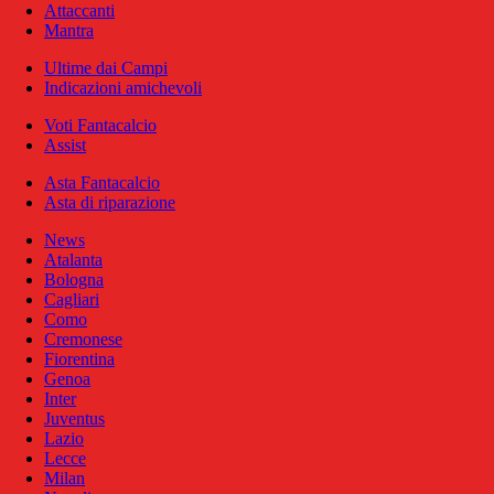
Attaccanti
Mantra
Ultime dai Campi
Indicazioni amichevoli
Voti Fantacalcio
Assist
Asta Fantacalcio
Asta di riparazione
News
Atalanta
Bologna
Cagliari
Como
Cremonese
Fiorentina
Genoa
Inter
Juventus
Lazio
Lecce
Milan