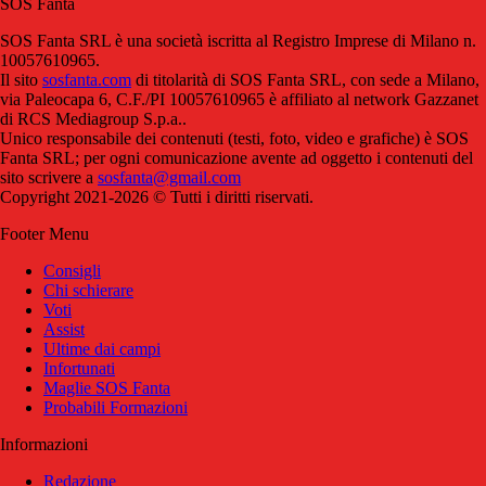
SOS Fanta
SOS Fanta SRL è una società iscritta al Registro Imprese di Milano n.
10057610965.
Il sito
sosfanta.com
di titolarità di SOS Fanta SRL, con sede a Milano,
via Paleocapa 6, C.F./PI 10057610965 è affiliato al network Gazzanet
di RCS Mediagroup S.p.a..
Unico responsabile dei contenuti (testi, foto, video e grafiche) è SOS
Fanta SRL; per ogni comunicazione avente ad oggetto i contenuti del
sito scrivere a
sosfanta@gmail.com
Copyright 2021-2026 © Tutti i diritti riservati.
Footer Menu
Consigli
Chi schierare
Voti
Assist
Ultime dai campi
Infortunati
Maglie SOS Fanta
Probabili Formazioni
Informazioni
Redazione