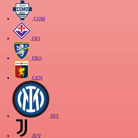
COM
FIO
FRO
GEN
INT
JUV