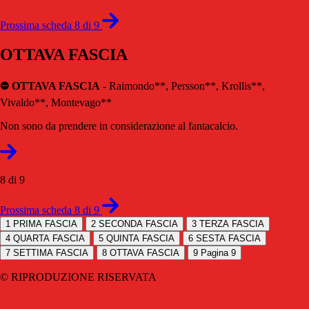
Prossima scheda 8 di 9
OTTAVA FASCIA
⛔️ OTTAVA FASCIA
- Raimondo**, Persson**, Krollis**,
Vivaldo**, Montevago**
Non sono da prendere in considerazione al fantacalcio.
8 di 9
Prossima scheda 8 di 9
1
PRIMA FASCIA
2
SECONDA FASCIA
3
TERZA FASCIA
4
QUARTA FASCIA
5
QUINTA FASCIA
6
SESTA FASCIA
7
SETTIMA FASCIA
8
OTTAVA FASCIA
9
Pagina 9
© RIPRODUZIONE RISERVATA